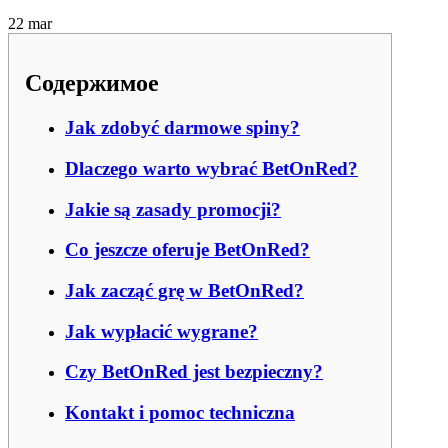
22
mar
Содержимое
Jak zdobyć darmowe spiny?
Dlaczego warto wybrać BetOnRed?
Jakie są zasady promocji?
Co jeszcze oferuje BetOnRed?
Jak zacząć grę w BetOnRed?
Jak wypłacić wygrane?
Czy BetOnRed jest bezpieczny?
Kontakt i pomoc techniczna