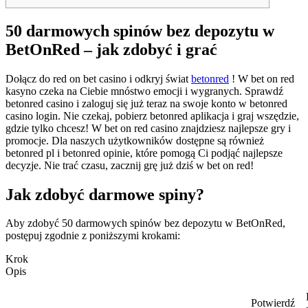
50 darmowych spinów bez depozytu w
BetOnRed – jak zdobyć i grać
Dołącz do red on bet casino i odkryj świat
betonred
! W bet on red
kasyno czeka na Ciebie mnóstwo emocji i wygranych. Sprawdź
betonred casino i zaloguj się już teraz na swoje konto w betonred
casino login. Nie czekaj, pobierz betonred aplikacja i graj wszędzie,
gdzie tylko chcesz! W bet on red casino znajdziesz najlepsze gry i
promocje. Dla naszych użytkowników dostępne są również
betonred pl i betonred opinie, które pomogą Ci podjąć najlepsze
decyzje. Nie trać czasu, zacznij grę już dziś w bet on red!
Jak zdobyć darmowe spiny?
Aby zdobyć 50 darmowych spinów bez depozytu w BetOnRed,
postępuj zgodnie z poniższymi krokami:
Krok
Opis
Potwierdź