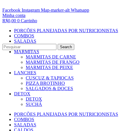
Facebook
Instagram
Map-marker-alt
Whatsapp
Minha conta
R$
0,00
0
Carrinho
PORÇÕES PLANEJADAS POR NUTRICIONISTAS​
COMBOS
SALADAS
CALDOS
Search
MARMITAS
MARMITAS DE CARNE
MARMITAS DE FRANGO
MARMITAS DE PEIXE
LANCHES
CUSCUZ & TAPIOCAS
PIZZA BROTINHO
SALGADOS & DOCES
DETOX
DETOX
SUCHÁ
PORÇÕES PLANEJADAS POR NUTRICIONISTAS​
COMBOS
SALADAS
CALDOS