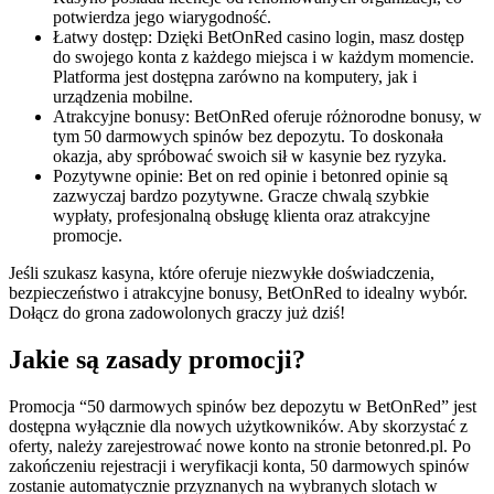
potwierdza jego wiarygodność.
Łatwy dostęp: Dzięki BetOnRed casino login, masz dostęp
do swojego konta z każdego miejsca i w każdym momencie.
Platforma jest dostępna zarówno na komputery, jak i
urządzenia mobilne.
Atrakcyjne bonusy: BetOnRed oferuje różnorodne bonusy, w
tym 50 darmowych spinów bez depozytu. To doskonała
okazja, aby spróbować swoich sił w kasynie bez ryzyka.
Pozytywne opinie: Bet on red opinie i betonred opinie są
zazwyczaj bardzo pozytywne. Gracze chwalą szybkie
wypłaty, profesjonalną obsługę klienta oraz atrakcyjne
promocje.
Jeśli szukasz kasyna, które oferuje niezwykłe doświadczenia,
bezpieczeństwo i atrakcyjne bonusy, BetOnRed to idealny wybór.
Dołącz do grona zadowolonych graczy już dziś!
Jakie są zasady promocji?
Promocja “50 darmowych spinów bez depozytu w BetOnRed” jest
dostępna wyłącznie dla nowych użytkowników. Aby skorzystać z
oferty, należy zarejestrować nowe konto na stronie betonred.pl. Po
zakończeniu rejestracji i weryfikacji konta, 50 darmowych spinów
zostanie automatycznie przyznanych na wybranych slotach w