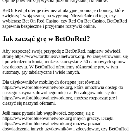
Opinie potwierdzają wysoki poziom satysfakcji klientów.
BetOnRed pl oferuje również atrakcyjne promocje i bonusy, które
zwiększą Twoją szansę na wygraną. Niezależnie od tego, czy
wybierasz Bet On Red Casino, czy Red On Bet Casino, BetOnRed
zapewnia bezpieczne i przyjemne rozrywki online.
Jak zacząć grę w BetOnRed?
Aby rozpocząć swoją przygodę z BetOnRed, najpierw odwiedź
stronę https://www.fordblueovalnetwork.org. Po zarejestrowaniu się
i potwierdzeniu konta, możesz skorzystać z 50 darmowych spinów
bez depozytu. W BetOnRed oferujemy różnorodne gry, w tym
automaty, gry tabelaryczne i wiele innych.
Dla użytkowników mobilnych dostępna jest również
https://www.fordblueovalnetwork.org, która umożliwia dostęp do
naszego kasyna z dowolnego miejsca. Po zalogowaniu się do
https://www.fordblueovalnetwork.org, możesz rozpocząć grę i
cieszyć się naszymi ofertami.
Jeśli masz pytania lub wątpliwości, zapoznaj się z
https://www.fordblueovalnetwork.org innych graczy. Dzięki
https://www.fordblueovalnetwork.org możesz poznać
doświadczenia innych użytkowników i zdecydować, czy BetOnRed