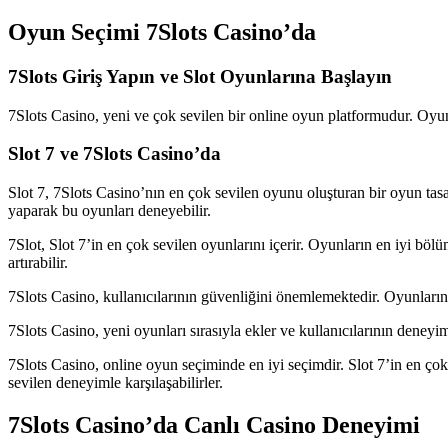
Oyun Seçimi 7Slots Casino’da
7Slots Giriş Yapın ve Slot Oyunlarına Başlayın
7Slots Casino, yeni ve çok sevilen bir online oyun platformudur. Oyun 
Slot 7 ve 7Slots Casino’da
Slot 7, 7Slots Casino’nın en çok sevilen oyunu oluşturan bir oyun tasarım
yaparak bu oyunları deneyebilir.
7Slot, Slot 7’in en çok sevilen oyunlarını içerir. Oyunların en iyi bölüm
artırabilir.
7Slots Casino, kullanıcılarının güvenliğini önemlemektedir. Oyunların h
7Slots Casino, yeni oyunları sırasıyla ekler ve kullanıcılarının deneyimi
7Slots Casino, online oyun seçiminde en iyi seçimdir. Slot 7’in en çok 
sevilen deneyimle karşılaşabilirler.
7Slots Casino’da Canlı Casino Deneyimi