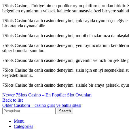
7Slots Casino, Türkiye’nin en popüler oyun platformlarından biridir. S
beğenilen oyunlarının yüksek kalitede sunmasıyla özel bir yere sahipti
7Slots Casino’da canlı casino deneyimi, çok sayıda oyun seçeneğiyle ka
bir ortamda oynanabilir.
7Slots Casino’da canlı casino deneyimi, mobil cihazlarınıza da ulaşılab
7Slots Casino’da canlı casino deneyimi, yeni oyuncularının kendilerine
süper bonuslar sunulur.
7Slots Casino’da canlı casino deneyimi, güvenilir ve hızlı bir şekilde 
7Slots Casino’da canlı casino deneyimi, sizin için en iyi seçenekleri su
keşfedebilirsiniz.
7Slots Casino’da canlı casino deneyimi, sizinle bir araya gelerek, oyun
Newer
7Slots Casino – En Popüler Slot Oyunları
Back to list
Older
Casibom – casino giriş ve bahis sitesi
Search
Menu
Categories