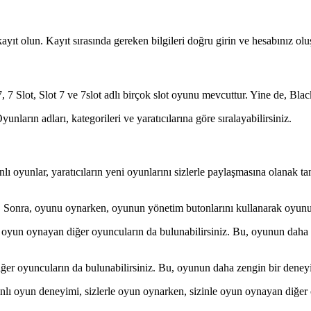
kayıt olun. Kayıt sırasında gereken bilgileri doğru girin ve hesabınız ol
 7 Slot, Slot 7 ve 7slot adlı birçok slot oyunu mevcuttur. Yine de, Blac
unların adları, kategorileri ve yaratıcılarına göre sıralayabilirsiniz.
nlı oyunlar, yaratıcıların yeni oyunlarını sizlerle paylaşmasına olanak 
. Sonra, oyunu oynarken, oyunun yönetim butonlarını kullanarak oyunu k
e oyun oynayan diğer oyuncuların da bulunabilirsiniz. Bu, oyunun daha 
ğer oyuncuların da bulunabilirsiniz. Bu, oyunun daha zengin bir deneyi
nlı oyun deneyimi, sizlerle oyun oynarken, sizinle oyun oynayan diğer