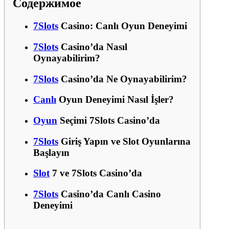
Содержимое
7Slots
Casino: Canlı Oyun Deneyimi
7Slots
Casino’da Nasıl
Oynayabilirim?
7Slots
Casino’da Ne Oynayabilirim?
Canlı
Oyun Deneyimi Nasıl İşler?
Oyun
Seçimi 7Slots Casino’da
7Slots
Giriş Yapın ve Slot Oyunlarına
Başlayın
Slot
7 ve 7Slots Casino’da
7Slots
Casino’da Canlı Casino
Deneyimi