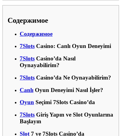
Содержимое
Содержимое
7Slots
Casino: Canlı Oyun Deneyimi
7Slots
Casino’da Nasıl
Oynayabilirim?
7Slots
Casino’da Ne Oynayabilirim?
Canlı
Oyun Deneyimi Nasıl İşler?
Oyun
Seçimi 7Slots Casino’da
7Slots
Giriş Yapın ve Slot Oyunlarına
Başlayın
Slot
7 ve 7Slots Casino’da