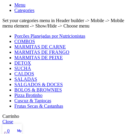
Menu
Categories
Set your categories menu in Header builder -> Mobile -> Mobile
menu element -> Show/Hide -> Choose menu
Porções Planejadas por Nutricionistas
COMBOS
MARMITAS DE CARNE
MARMITAS DE FRANGO
MARMITAS DE PEIXE
DETOX
SUCHÁ
CALDOS
SALADAS
SALGADOS & DOCES
BOLOS & BROWNIES
Pizza Brotinho
Cuscuz & Tapiocas
Frutas Secas & Castanhas
Carrinho
Close
0
My account