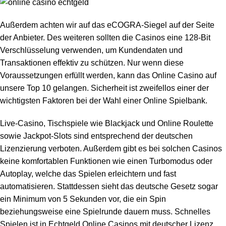
Außerdem achten wir auf das eCOGRA-Siegel auf der Seite
der Anbieter. Des weiteren sollten die Casinos eine 128-Bit
Verschlüsselung verwenden, um Kundendaten und
Transaktionen effektiv zu schützen. Nur wenn diese
Voraussetzungen erfüllt werden, kann das Online Casino auf
unsere Top 10 gelangen. Sicherheit ist zweifellos einer der
wichtigsten Faktoren bei der Wahl einer Online Spielbank.
Live-Casino, Tischspiele wie Blackjack und Online Roulette
sowie Jackpot-Slots sind entsprechend der deutschen
Lizenzierung verboten. Außerdem gibt es bei solchen Casinos
keine komfortablen Funktionen wie einen Turbomodus oder
Autoplay, welche das Spielen erleichtern und fast
automatisieren. Stattdessen sieht das deutsche Gesetz sogar
ein Minimum von 5 Sekunden vor, die ein Spin
beziehungsweise eine Spielrunde dauern muss. Schnelles
Spielen ist in Echtgeld Online Casinos mit deutscher Lizenz