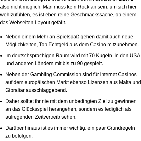
also nicht möglich. Man muss kein Rockfan sein, um sich hier
wohlzufühlen, es ist eben reine Geschmackssache, ob einem
das Webseiten-Layout gefällt.
Neben einem Mehr an Spielspaß gehen damit auch neue
Möglichkeiten, Top Echtgeld aus dem Casino mitzunehmen.
Im deutschsprachigen Raum wird mit 70 Kugeln, in den USA
und anderen Ländern mit bis zu 90 gespielt.
Neben der Gambling Commission sind für Internet Casinos
auf dem europäischen Markt ebenso Lizenzen aus Malta und
Gibraltar ausschlaggebend.
Daher solltet ihr nie mit dem unbedingten Ziel zu gewinnen
an das Glücksspiel herangehen, sondern es lediglich als
aufregenden Zeitvertreib sehen.
Darüber hinaus ist es immer wichtig, ein paar Grundregeln
zu befolgen.