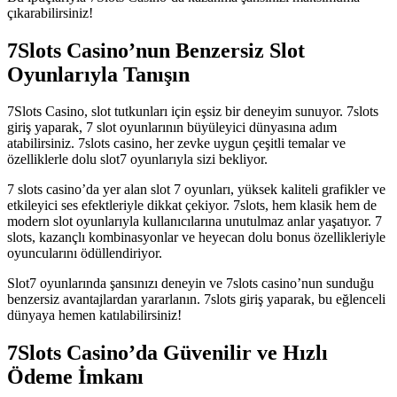
çıkarabilirsiniz!
7Slots Casino’nun Benzersiz Slot
Oyunlarıyla Tanışın
7Slots Casino, slot tutkunları için eşsiz bir deneyim sunuyor. 7slots
giriş yaparak, 7 slot oyunlarının büyüleyici dünyasına adım
atabilirsiniz. 7slots casino, her zevke uygun çeşitli temalar ve
özelliklerle dolu slot7 oyunlarıyla sizi bekliyor.
7 slots casino’da yer alan slot 7 oyunları, yüksek kaliteli grafikler ve
etkileyici ses efektleriyle dikkat çekiyor. 7slots, hem klasik hem de
modern slot oyunlarıyla kullanıcılarına unutulmaz anlar yaşatıyor. 7
slots, kazançlı kombinasyonlar ve heyecan dolu bonus özellikleriyle
oyuncularını ödüllendiriyor.
Slot7 oyunlarında şansınızı deneyin ve 7slots casino’nun sunduğu
benzersiz avantajlardan yararlanın. 7slots giriş yaparak, bu eğlenceli
dünyaya hemen katılabilirsiniz!
7Slots Casino’da Güvenilir ve Hızlı
Ödeme İmkanı