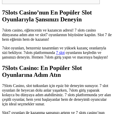
7Slots Casino’nun En Popüler Slot
Oyunlarıyla Şansınızı Deneyin
7slots casino, eğlencenin ve kazancın adresi! 7 slots casino
dünyasına adım atın ve slot7 oyunlarının büyüsüne kapılın. Slot 7 ile
hem eğlenin hem de kazanın!
7slot oyunları, benzersiz tasarımları ve yüksek kazanç oranlarıyla
sizi bekliyor. 7slots platformunda
7 slot
oyunlarını keşfedin ve
şansınızı deneyin. Hemen 7slots giriş yapın ve maceraya başlayın!
7Slots Casino: En Popüler Slot
Oyunlarına Adım Atın
7Slots Casino, slot tutkunları için eşsiz bir deneyim sunuyor. 7 slot
oyunları ile heyecan dolu anlar yaşarken, 7slots giriş yaparak
kolayca bu dünyaya adım atabilirsiniz. 7 slots platformunda yer alan
çeşitli oyunlar, hem yeni başlayanlar hem de deneyimli oyuncular
için ideal seçenekler sunar.
Slot7 oyunları ile kazanma şansınızı artırın ve 7 slots casino’nun