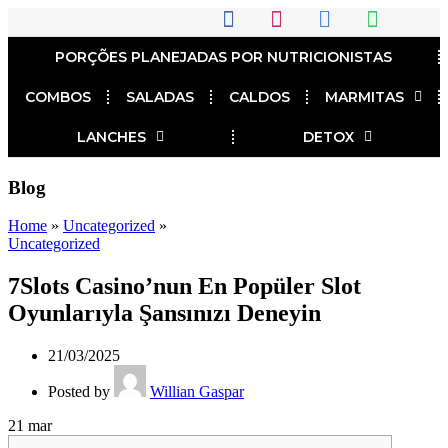
PORÇÕES PLANEJADAS POR NUTRICIONISTAS​
COMBOS
SALADAS
CALDOS
MARMITAS
LANCHES
DETOX
Blog
Home
»
Uncategorized
»
Uncategorized
7Slots Casino’nun En Popüler Slot
Oyunlarıyla Şansınızı Deneyin
21/03/2025
Posted by
Willian Gaspar
21
mar