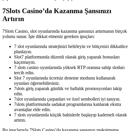
7Slots Casino’da Kazanma Şansınızı
Artırın
7Slots Casino, slot oyunlarında kazanma şansınızı artırmanın birçok
yolunu sunar. İşte dikkat etmeniz gereken ipuçları:
7 slot oyunlarında stratejinizi belirleyin ve bütçenizi dikkatlice
planlayın.
Slot7 platformunda düzenli olarak giriş yaparak bonusları
kaçırmayın.
7 slots casino oyunlarında yüksek RTP oranına sahip slotları
tercih edin.
Slot 7 oyunlarında ücretsiz deneme modunu kullanarak
oyunları öğrenebilirsiniz.
7slots giriş yaparak günlük ve haftalık promosyonları takip
edin.
7slot oyunlarında çarpanları ve özel sembolleri iyi tanıyın.
7slots platformunda sadakat programlarına katılarak ekstra
avantajlar elde edin.
7 slots oyunlarında küçük bahislerle başlayıp kademeli olarak
artırın.
Bu ipuçlarıyla 7Slots Casino’da kazanma şansınızı maksimuma