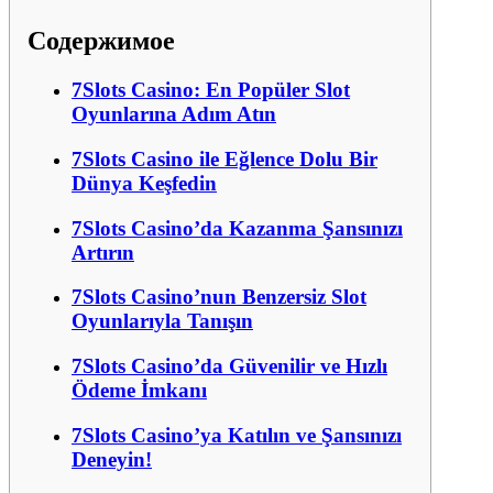
Содержимое
7Slots Casino: En Popüler Slot
Oyunlarına Adım Atın
7Slots Casino ile Eğlence Dolu Bir
Dünya Keşfedin
7Slots Casino’da Kazanma Şansınızı
Artırın
7Slots Casino’nun Benzersiz Slot
Oyunlarıyla Tanışın
7Slots Casino’da Güvenilir ve Hızlı
Ödeme İmkanı
7Slots Casino’ya Katılın ve Şansınızı
Deneyin!