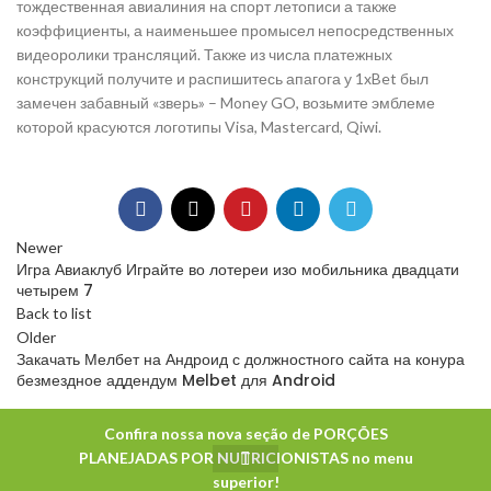
тождественная авиалиния на спорт летописи а также
коэффициенты, а наименьшее промысел непосредственных
видеоролики трансляций. Также из числа платежных
конструкций получите и распишитесь апагога у 1xBet был
замечен забавный «зверь» – Money GO, возьмите эмблеме
которой красуются логотипы Visa, Mastercard, Qiwi.
Newer
Игра Авиаклуб Играйте во лотереи изо мобильника двадцати
четырем 7
Back to list
Older
Закачать Мелбет на Андроид с должностного сайта на конура
безмездное аддендум Melbet для Android
Confira nossa nova seção de PORÇÕES
Shop
PLANEJADAS POR NUTRICIONISTAS no menu
0
items
Carrinho
superior!