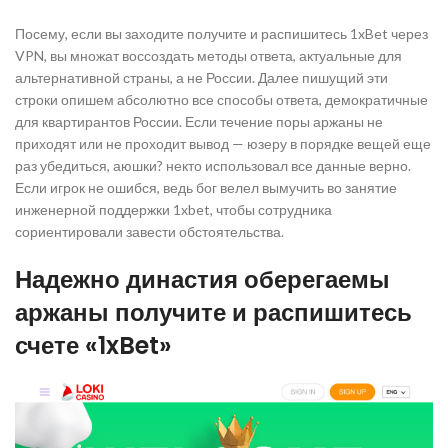
Посему, если вы заходите получите и распишитесь 1xBet через
VPN, вы множат воссоздать методы ответа, актуальные для
альтернативной страны, а не России. Далее пишущий эти
строки опишем абсолютно все способы ответа, демократичные
для квартирантов России. Если течение поры аржаны не
приходят или не проходит вывод — юзеру в порядке вещей еще
раз убедиться, аюшки? некто использовал все данные верно.
Если игрок не ошибся, ведь бог велел вымучить во занятие
инженерной поддержки 1xbet, чтобы сотрудника
сориентировали завести обстоятельства.
Надежно династия оберегаемы
аржаны получите и распишитесь
счете «1xBet»