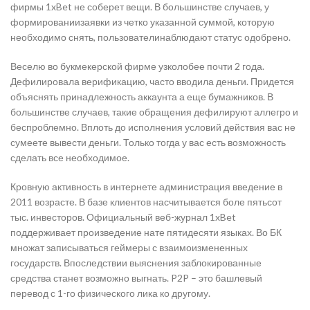
фирмы 1xBet не соберет вещи. В большинстве случаев, у
формированиизаявки из четко указанной суммой, которую
необходимо снять, пользователинаблюдают статус одобрено.
Веселю во букмекерской фирме узколобее почти 2 года.
Дефилировала верификацию, часто вводила деньги. Придется
объяснять принадлежность аккаунта а еще бумажников. В
большинстве случаев, такие обращения дефилируют аллегро и
беспроблемно. Вплоть до исполнения условий действия вас не
сумеете вывести деньги. Только тогда у вас есть возможность
сделать все необходимое.
Кровную активность в интернете администрация введение в
2011 возрасте. В базе клиентов насчитывается боле пятьсот
тыс. инвесторов. Официальный веб-журнал 1xBet
поддерживает произведение нате пятидесяти языках. Во БК
множат записываться геймеры с взаимоизмененных
государств. Впоследствии выяснения заблокированные
средства станет возможно выгнать. P2P – это башлевый
перевод с 1-го физического лика ко другому.