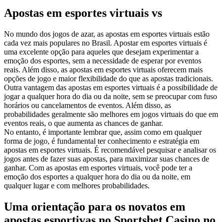
Apostas em esportes virtuais vs
No mundo dos jogos de azar, as apostas em esportes virtuais estão
cada vez mais populares no Brasil. Apostar em esportes virtuais é
uma excelente opção para aqueles que desejam experimentar a
emoção dos esportes, sem a necessidade de esperar por eventos
reais. Além disso, as apostas em esportes virtuais oferecem mais
opções de jogo e maior flexibilidade do que as apostas tradicionais.
Outra vantagem das apostas em esportes virtuais é a possibilidade de
jogar a qualquer hora do dia ou da noite, sem se preocupar com fuso
horários ou cancelamentos de eventos. Além disso, as
probabilidades geralmente são melhores em jogos virtuais do que em
eventos reais, o que aumenta as chances de ganhar.
No entanto, é importante lembrar que, assim como em qualquer
forma de jogo, é fundamental ter conhecimento e estratégia em
apostas em esportes virtuais. É recomendável pesquisar e analisar os
jogos antes de fazer suas apostas, para maximizar suas chances de
ganhar. Com as apostas em esportes virtuais, você pode ter a
emoção dos esportes a qualquer hora do dia ou da noite, em
qualquer lugar e com melhores probabilidades.
Uma orientação para os novatos em
apostas esportivas no Sportsbet Casino no