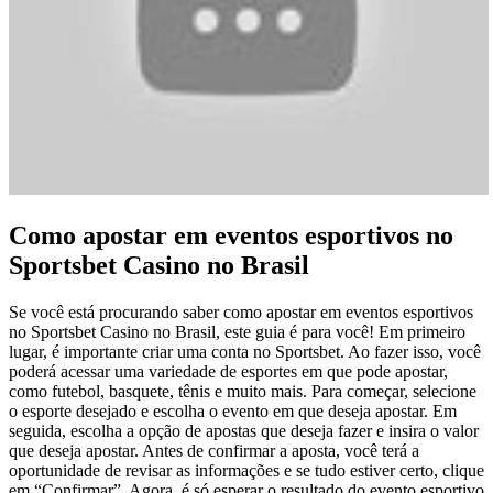
Como apostar em eventos esportivos no
Sportsbet Casino no Brasil
Se você está procurando saber como apostar em eventos esportivos
no Sportsbet Casino no Brasil, este guia é para você! Em primeiro
lugar, é importante criar uma conta no Sportsbet. Ao fazer isso, você
poderá acessar uma variedade de esportes em que pode apostar,
como futebol, basquete, tênis e muito mais. Para começar, selecione
o esporte desejado e escolha o evento em que deseja apostar. Em
seguida, escolha a opção de apostas que deseja fazer e insira o valor
que deseja apostar. Antes de confirmar a aposta, você terá a
oportunidade de revisar as informações e se tudo estiver certo, clique
em “Confirmar”. Agora, é só esperar o resultado do evento esportivo