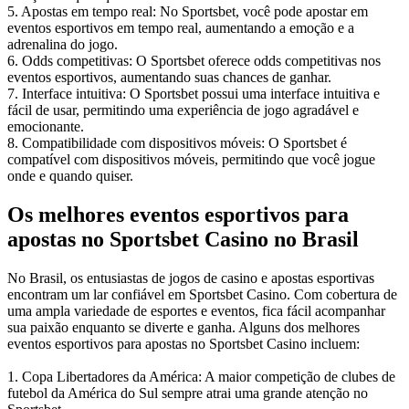
5. Apostas em tempo real: No Sportsbet, você pode apostar em
eventos esportivos em tempo real, aumentando a emoção e a
adrenalina do jogo.
6. Odds competitivas: O Sportsbet oferece odds competitivas nos
eventos esportivos, aumentando suas chances de ganhar.
7. Interface intuitiva: O Sportsbet possui uma interface intuitiva e
fácil de usar, permitindo uma experiência de jogo agradável e
emocionante.
8. Compatibilidade com dispositivos móveis: O Sportsbet é
compatível com dispositivos móveis, permitindo que você jogue
onde e quando quiser.
Os melhores eventos esportivos para
apostas no Sportsbet Casino no Brasil
No Brasil, os entusiastas de jogos de casino e apostas esportivas
encontram um lar confiável em Sportsbet Casino. Com cobertura de
uma ampla variedade de esportes e eventos, fica fácil acompanhar
sua paixão enquanto se diverte e ganha. Alguns dos melhores
eventos esportivos para apostas no Sportsbet Casino incluem:
1. Copa Libertadores da América: A maior competição de clubes de
futebol da América do Sul sempre atrai uma grande atenção no