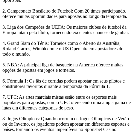
Sportsbet.
2. Campeonato Brasileiro de Futebol: Com 20 times participando,
oferece muitas oportunidades para apostas ao longo da temporada.
3. Liga dos Campeões da UEFA: Os maiores clubes de futebol da
Europa lutam pelo título, fornecendo excelentes chances de ganhar.
4. Grand Slam do Tênis: Torneios como o Aberto da Austrália,
Roland Garros, Wimbledon e o US Open atraem apostadores de
todo o mundo.
5. NBA: A principal liga de basquete na América oferece muitas
opções de apostas em jogos e torneios.
6. Fórmula 1: Os fãs de corridas podem apostar em seus pilotos e
construtores favoritos durante a temporada da Fórmula 1.
7. UFC: As artes marciais mistas estão entre os esportes mais
populares para apostas, com o UFC oferecendo uma ampla gama de
lutas em diferentes categorias de peso.
8. Jogos Olímpicos: Quando ocorrem os Jogos Olímpicos de Verão
ou de Inverno, os jogadores podem apostar em diferentes esportes e
países, tornando-os eventos imperdíveis no Sportsbet Casino.