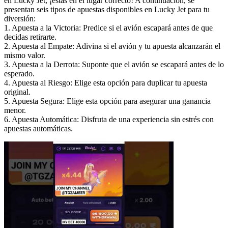
en Lucky Jet, ¡estás en el lugar correcto! A continuación, se
presentan seis tipos de apuestas disponibles en Lucky Jet para tu
diversión:
1. Apuesta a la Victoria: Predice si el avión escapará antes de que
decidas retirarte.
2. Apuesta al Empate: Adivina si el avión y tu apuesta alcanzarán el
mismo valor.
3. Apuesta a la Derrota: Suponte que el avión se escapará antes de lo
esperado.
4. Apuesta al Riesgo: Elige esta opción para duplicar tu apuesta
original.
5. Apuesta Segura: Elige esta opción para asegurar una ganancia
menor.
6. Apuesta Automática: Disfruta de una experiencia sin estrés con
apuestas automáticas.