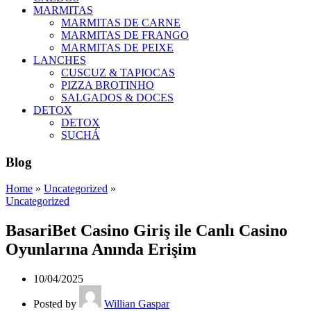
MARMITAS
MARMITAS DE CARNE
MARMITAS DE FRANGO
MARMITAS DE PEIXE
LANCHES
CUSCUZ & TAPIOCAS
PIZZA BROTINHO
SALGADOS & DOCES
DETOX
DETOX
SUCHÁ
Blog
Home
»
Uncategorized
»
Uncategorized
BasariBet Casino Giriş ile Canlı Casino
Oyunlarına Anında Erişim
10/04/2025
Posted by
Willian Gaspar