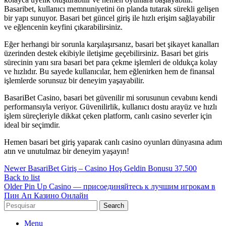
Basaribet, kullanıcı memnuniyetini ön planda tutarak sürekli gelişen
bir yapı sunuyor. Basari bet güncel giriş ile hızlı erişim sağlayabilir
ve eğlencenin keyfini çıkarabilirsiniz.
Eğer herhangi bir sorunla karşılaşırsanız, basari bet şikayet kanalları
üzerinden destek ekibiyle iletişime geçebilirsiniz. Basari bet giris
sürecinin yanı sıra basari bet para çekme işlemleri de oldukça kolay
ve hızlıdır. Bu sayede kullanıcılar, hem eğlenirken hem de finansal
işlemlerde sorunsuz bir deneyim yaşayabilir.
BasariBet Casino, basari bet güvenilir mi sorusunun cevabını kendi
performansıyla veriyor. Güvenilirlik, kullanıcı dostu arayüz ve hızlı
işlem süreçleriyle dikkat çeken platform, canlı casino severler için
ideal bir seçimdir.
Hemen basari bet giriş yaparak canlı casino oyunları dünyasına adım
atın ve unutulmaz bir deneyim yaşayın!
Newer
BasariBet Giriş – Casino Hoş Geldin Bonusu 37.500
Back to list
Older
Pin Up Casino — присоединяйтесь к лучшим игрокам в
Пин Ап Казино Онлайн
Search
Menu