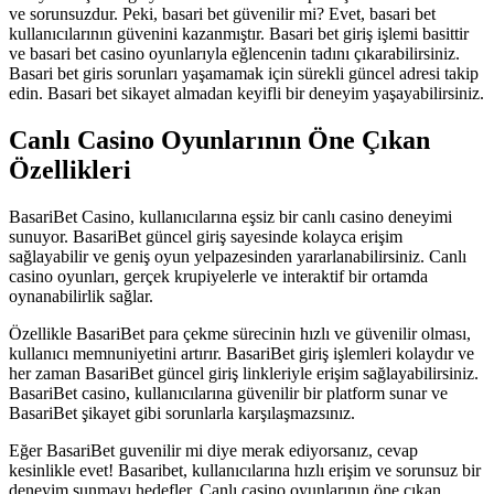
ve sorunsuzdur. Peki, basari bet güvenilir mi? Evet, basari bet
kullanıcılarının güvenini kazanmıştır. Basari bet giriş işlemi basittir
ve basari bet casino oyunlarıyla eğlencenin tadını çıkarabilirsiniz.
Basari bet giris sorunları yaşamamak için sürekli güncel adresi takip
edin. Basari bet sikayet almadan keyifli bir deneyim yaşayabilirsiniz.
Canlı Casino Oyunlarının Öne Çıkan
Özellikleri
BasariBet Casino, kullanıcılarına eşsiz bir canlı casino deneyimi
sunuyor. BasariBet güncel giriş sayesinde kolayca erişim
sağlayabilir ve geniş oyun yelpazesinden yararlanabilirsiniz. Canlı
casino oyunları, gerçek krupiyelerle ve interaktif bir ortamda
oynanabilirlik sağlar.
Özellikle BasariBet para çekme sürecinin hızlı ve güvenilir olması,
kullanıcı memnuniyetini artırır. BasariBet giriş işlemleri kolaydır ve
her zaman BasariBet güncel giriş linkleriyle erişim sağlayabilirsiniz.
BasariBet casino, kullanıcılarına güvenilir bir platform sunar ve
BasariBet şikayet gibi sorunlarla karşılaşmazsınız.
Eğer BasariBet guvenilir mi diye merak ediyorsanız, cevap
kesinlikle evet! Basaribet, kullanıcılarına hızlı erişim ve sorunsuz bir
deneyim sunmayı hedefler. Canlı casino oyunlarının öne çıkan