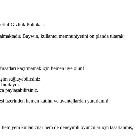
effaf Gizlilik Politikası
et almaktadır. Baywin, kullanıcı memnuniyetini ön planda tutarak,
fırsatları kaçırmamak için hemen üye olun!
im sağlayabilirsiniz.
 bırakıyor.
a paylaşabilirsiniz.
si üzerinden hemen katılın ve avantajlardan yararlanın!
, hem yeni kullanıcılar hem de deneyimli oyuncular için tasarlanmış,