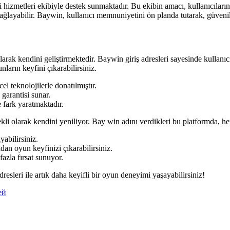
hizmetleri ekibiyle destek sunmaktadır. Bu ekibin amacı, kullanıcıların
im sağlayabilir. Baywin, kullanıcı memnuniyetini ön planda tutarak, güve
arak kendini geliştirmektedir. Baywin giriş adresleri sayesinde kullanıc
nların keyfini çıkarabilirsiniz.
 teknolojilerle donatılmıştır.
 garantisi sunar.
 fark yaratmaktadır.
kli olarak kendini yeniliyor. Bay win adını verdikleri bu platformda, 
abilirsiniz.
an oyun keyfinizi çıkarabilirsiniz.
azla fırsat sunuyor.
esleri ile artık daha keyifli bir oyun deneyimi yaşayabilirsiniz!
ей