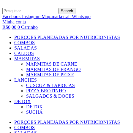
Search
Facebook
Instagram
Map-marker-alt
Whatsapp
Minha conta
R$
0,00
0
Carrinho
PORÇÕES PLANEJADAS POR NUTRICIONISTAS​
COMBOS
SALADAS
CALDOS
MARMITAS
MARMITAS DE CARNE
MARMITAS DE FRANGO
MARMITAS DE PEIXE
LANCHES
CUSCUZ & TAPIOCAS
PIZZA BROTINHO
SALGADOS & DOCES
DETOX
DETOX
SUCHÁ
PORÇÕES PLANEJADAS POR NUTRICIONISTAS​
COMBOS
SALADAS