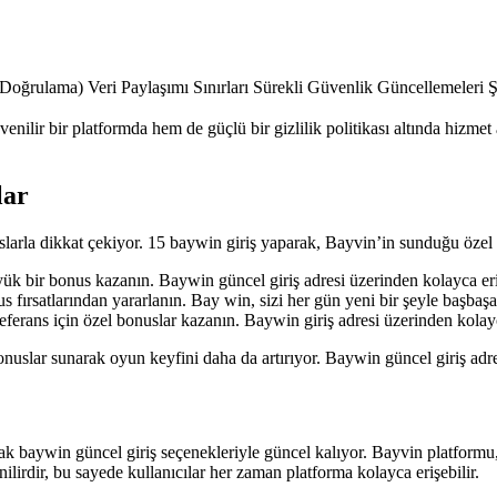
k Doğrulama)
Veri Paylaşımı Sınırları
Sürekli Güvenlik Güncellemeleri
Ş
üvenilir bir platformda hem de güçlü bir gizlilik politikası altında hizm
lar
larla dikkat çekiyor. 15 baywin giriş yaparak, Bayvin’in sunduğu özel 
k bir bonus kazanın. Baywin güncel giriş adresi üzerinden kolayca eriş
ırsatlarından yararlanın. Bay win, sizi her gün yeni bir şeyle başbaşa
erans için özel bonuslar kazanın. Baywin giriş adresi üzerinden kolayc
nuslar sunarak oyun keyfini daha da artırıyor. Baywin güncel giriş adre
rak baywin güncel giriş seçenekleriyle güncel kalıyor. Bayvin platformu
nilirdir, bu sayede kullanıcılar her zaman platforma kolayca erişebilir.