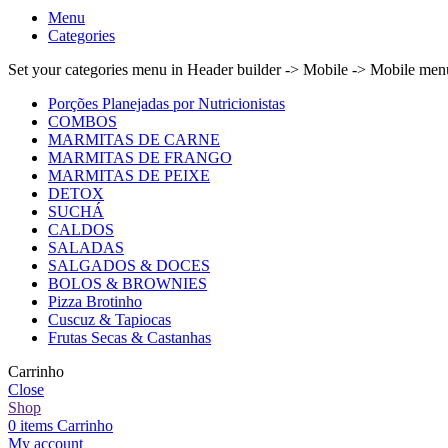
Menu
Categories
Set your categories menu in Header builder -> Mobile -> Mobile m
Porções Planejadas por Nutricionistas
COMBOS
MARMITAS DE CARNE
MARMITAS DE FRANGO
MARMITAS DE PEIXE
DETOX
SUCHÁ
CALDOS
SALADAS
SALGADOS & DOCES
BOLOS & BROWNIES
Pizza Brotinho
Cuscuz & Tapiocas
Frutas Secas & Castanhas
Carrinho
Close
Shop
0
items
Carrinho
My account