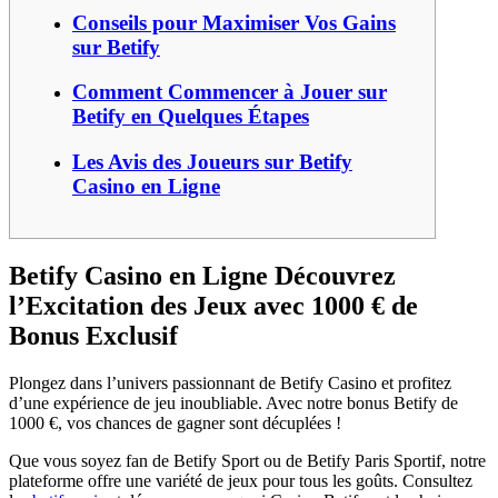
Conseils pour Maximiser Vos Gains
sur Betify
Comment Commencer à Jouer sur
Betify en Quelques Étapes
Les Avis des Joueurs sur Betify
Casino en Ligne
Betify Casino en Ligne Découvrez
l’Excitation des Jeux avec 1000 € de
Bonus Exclusif
Plongez dans l’univers passionnant de Betify Casino et profitez
d’une expérience de jeu inoubliable. Avec notre bonus Betify de
1000 €, vos chances de gagner sont décuplées !
Que vous soyez fan de Betify Sport ou de Betify Paris Sportif, notre
plateforme offre une variété de jeux pour tous les goûts. Consultez