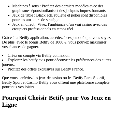
Machines à sous : Profitez des derniers modèles avec des
graphismes époustouflants et des jackpots impressionnants.
Jeux de table : Blackjack, roulette et poker sont disponibles
pour les amateurs de stratégie.
Jeux en direct : Vivez l’ambiance d’un vrai casino avec des
croupiers professionnels en temps réel.
Grâce à la Betify application, accédez à ces jeux où que vous soyez.
De plus, avec le bonus Betify de 1000 €, vous pouvez maximiser
vos chances de gagner.
Créez un compte via Betify connexion.
Explorez les betify avis pour découvrir les préférences des autres
joueurs.
Profitez des offres exclusives sur Betify France.
Que vous préfériez les jeux de casino ou les Betify Paris Sportif,
Betify Sport et Casino Betify vous offrent une plateforme complète
pour tous vos loisirs.
Pourquoi Choisir Betify pour Vos Jeux en
Ligne