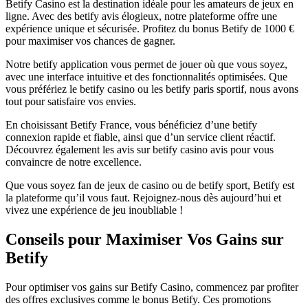
Betify Casino est la destination idéale pour les amateurs de jeux en
ligne. Avec des betify avis élogieux, notre plateforme offre une
expérience unique et sécurisée. Profitez du bonus Betify de 1000 €
pour maximiser vos chances de gagner.
Notre betify application vous permet de jouer où que vous soyez,
avec une interface intuitive et des fonctionnalités optimisées. Que
vous préfériez le betify casino ou les betify paris sportif, nous avons
tout pour satisfaire vos envies.
En choisissant Betify France, vous bénéficiez d’une betify
connexion rapide et fiable, ainsi que d’un service client réactif.
Découvrez également les avis sur betify casino avis pour vous
convaincre de notre excellence.
Que vous soyez fan de jeux de casino ou de betify sport, Betify est
la plateforme qu’il vous faut. Rejoignez-nous dès aujourd’hui et
vivez une expérience de jeu inoubliable !
Conseils pour Maximiser Vos Gains sur
Betify
Pour optimiser vos gains sur Betify Casino, commencez par profiter
des offres exclusives comme le bonus Betify. Ces promotions