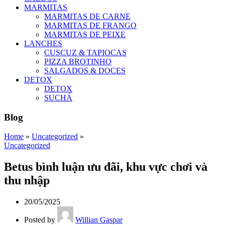
MARMITAS
MARMITAS DE CARNE
MARMITAS DE FRANGO
MARMITAS DE PEIXE
LANCHES
CUSCUZ & TAPIOCAS
PIZZA BROTINHO
SALGADOS & DOCES
DETOX
DETOX
SUCHÁ
Blog
Home
»
Uncategorized
»
Uncategorized
Betus bình luận ưu đãi, khu vực chơi và
thu nhập
20/05/2025
Posted by
Willian Gaspar