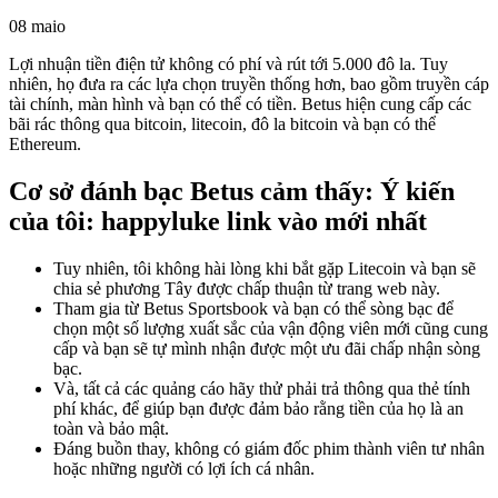
08
maio
Lợi nhuận tiền điện tử không có phí và rút tới 5.000 đô la. Tuy
nhiên, họ đưa ra các lựa chọn truyền thống hơn, bao gồm truyền cáp
tài chính, màn hình và bạn có thể có tiền.
Betus hiện cung cấp các
bãi rác thông qua bitcoin, litecoin, đô la bitcoin và bạn có thể
Ethereum.
Cơ sở đánh bạc Betus cảm thấy: Ý kiến ​​
của tôi: happyluke link vào mới nhất
Tuy nhiên, tôi không hài lòng khi bắt gặp Litecoin và bạn sẽ
chia sẻ phương Tây được chấp thuận từ trang web này.
Tham gia từ Betus Sportsbook và bạn có thể sòng bạc để
chọn một số lượng xuất sắc của vận động viên mới cũng cung
cấp và bạn sẽ tự mình nhận được một ưu đãi chấp nhận sòng
bạc.
Và, tất cả các quảng cáo hãy thử phải trả thông qua thẻ tính
phí khác, để giúp bạn được đảm bảo rằng tiền của họ là an
toàn và bảo mật.
Đáng buồn thay, không có giám đốc phim thành viên tư nhân
hoặc những người có lợi ích cá nhân.