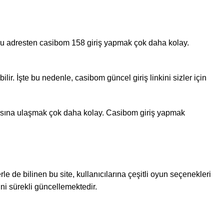
doğru adresten casibom 158 giriş yapmak çok daha kolay.
ir. İşte bu nedenle, casibom güncel giriş linkini sizler için
ayfasına ulaşmak çok daha kolay. Casibom giriş yapmak
 de bilinen bu site, kullanıcılarına çeşitli oyun seçenekleri
ni sürekli güncellemektedir.