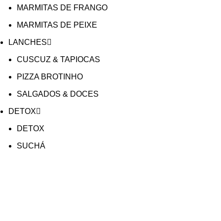
MARMITAS DE FRANGO
MARMITAS DE PEIXE
LANCHES
CUSCUZ & TAPIOCAS
PIZZA BROTINHO
SALGADOS & DOCES
DETOX
DETOX
SUCHÁ