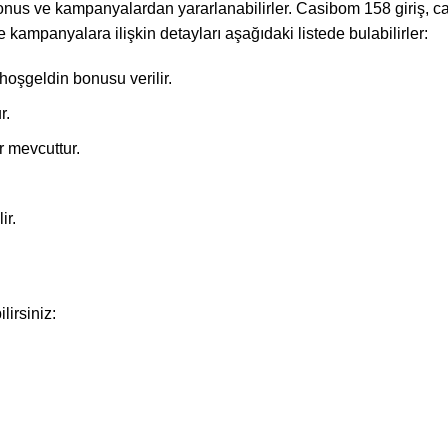
 bonus ve kampanyalardan yararlanabilirler. Casibom 158 giriş, 
e kampanyalara ilişkin detayları aşağıdaki listede bulabilirler:
oşgeldin bonusu verilir.
r.
r mevcuttur.
ir.
lirsiniz: