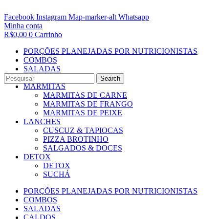
Facebook
Instagram
Map-marker-alt
Whatsapp
Minha conta
R$
0,00
0
Carrinho
PORÇÕES PLANEJADAS POR NUTRICIONISTAS​
COMBOS
SALADAS
CALDOS
Search
MARMITAS
MARMITAS DE CARNE
MARMITAS DE FRANGO
MARMITAS DE PEIXE
LANCHES
CUSCUZ & TAPIOCAS
PIZZA BROTINHO
SALGADOS & DOCES
DETOX
DETOX
SUCHÁ
PORÇÕES PLANEJADAS POR NUTRICIONISTAS​
COMBOS
SALADAS
CALDOS