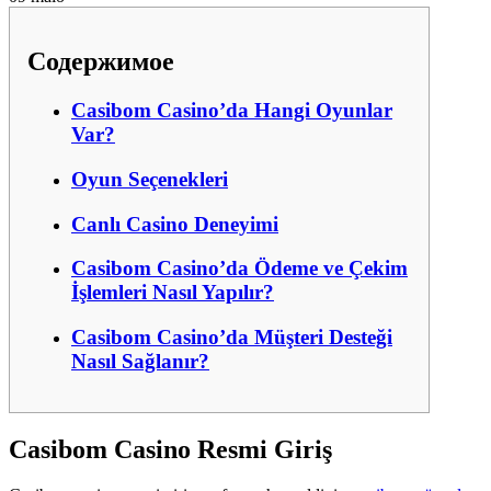
Содержимое
Casibom Casino’da Hangi Oyunlar
Var?
Oyun Seçenekleri
Canlı Casino Deneyimi
Casibom Casino’da Ödeme ve Çekim
İşlemleri Nasıl Yapılır?
Casibom Casino’da Müşteri Desteği
Nasıl Sağlanır?
Casibom Casino Resmi Giriş