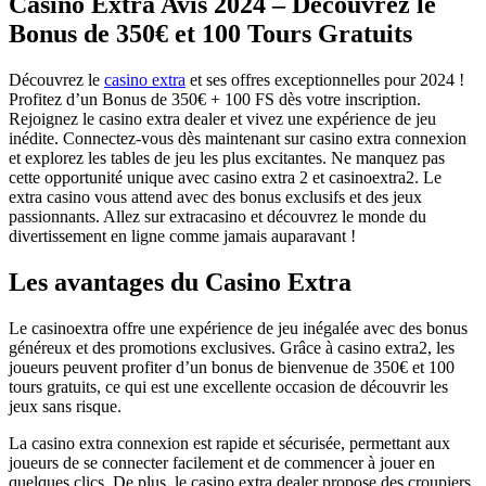
Casino Extra Avis 2024 – Découvrez le
Bonus de 350€ et 100 Tours Gratuits
Découvrez le
casino extra
et ses offres exceptionnelles pour 2024 !
Profitez d’un Bonus de 350€ + 100 FS dès votre inscription.
Rejoignez le casino extra dealer et vivez une expérience de jeu
inédite. Connectez-vous dès maintenant sur casino extra connexion
et explorez les tables de jeu les plus excitantes. Ne manquez pas
cette opportunité unique avec casino extra 2 et casinoextra2. Le
extra casino vous attend avec des bonus exclusifs et des jeux
passionnants. Allez sur extracasino et découvrez le monde du
divertissement en ligne comme jamais auparavant !
Les avantages du Casino Extra
Le casinoextra offre une expérience de jeu inégalée avec des bonus
généreux et des promotions exclusives. Grâce à casino extra2, les
joueurs peuvent profiter d’un bonus de bienvenue de 350€ et 100
tours gratuits, ce qui est une excellente occasion de découvrir les
jeux sans risque.
La casino extra connexion est rapide et sécurisée, permettant aux
joueurs de se connecter facilement et de commencer à jouer en
quelques clics. De plus, le casino extra dealer propose des croupiers