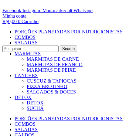
Facebook
Instagram
Map-marker-alt
Whatsapp
Minha conta
R$
0,00
0
Carrinho
PORÇÕES PLANEJADAS POR NUTRICIONISTAS​
COMBOS
SALADAS
CALDOS
Search
MARMITAS
MARMITAS DE CARNE
MARMITAS DE FRANGO
MARMITAS DE PEIXE
LANCHES
CUSCUZ & TAPIOCAS
PIZZA BROTINHO
SALGADOS & DOCES
DETOX
DETOX
SUCHÁ
PORÇÕES PLANEJADAS POR NUTRICIONISTAS​
COMBOS
SALADAS
CALDOS