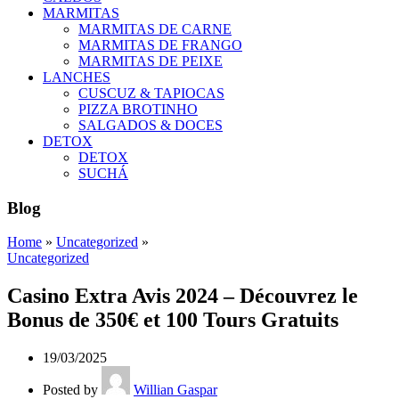
MARMITAS
MARMITAS DE CARNE
MARMITAS DE FRANGO
MARMITAS DE PEIXE
LANCHES
CUSCUZ & TAPIOCAS
PIZZA BROTINHO
SALGADOS & DOCES
DETOX
DETOX
SUCHÁ
Blog
Home
»
Uncategorized
»
Uncategorized
Casino Extra Avis 2024 – Découvrez le
Bonus de 350€ et 100 Tours Gratuits
19/03/2025
Posted by
Willian Gaspar