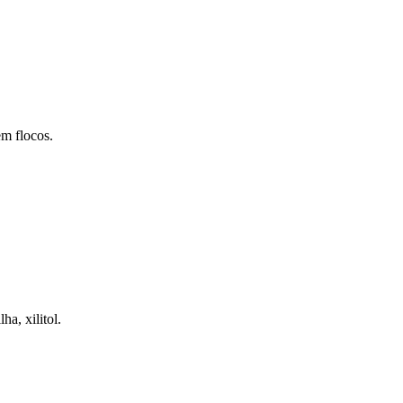
em flocos.
a, xilitol.