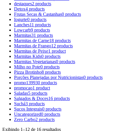
destaques
2 products
Detox
4 products
Frutas Secas & Castanhas
0 products
Iogurte
0 products
Lanches
11 products
Lowcarb
9 products
Marmitas
31 products
Marmitas de Carne
18 products
Marmitas de Frango
12 products
Marmitas de Peixe
1 product
Marmitas Kids
0 products
Marmitas Vegetarianas
0 products
Milho no Pote
0 products
Pizza Brotinho
8 products
Porções Planejadas por Nutricionistas
0 products
promo1399
30 products
promocao
1 product
Saladas
5 products
Salgados & Doces
16 products
Suchá
3 products
Sucos Integrais
0 products
Uncategorized
0 products
Zero Carbo
2 products
Exibindo 1–12 de 16 resultados