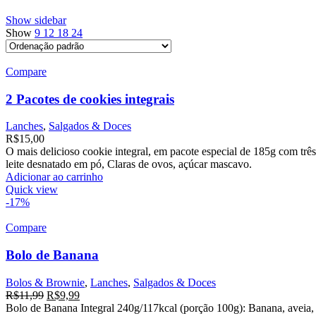
Show sidebar
Show
9
12
18
24
Compare
2 Pacotes de cookies integrais
Lanches
,
Salgados & Doces
R$
15,00
O mais delicioso cookie integral, em pacote especial de 185g com tr
leite desnatado em pó, Claras de ovos, açúcar mascavo.
Adicionar ao carrinho
Quick view
-17%
Compare
Bolo de Banana
Bolos & Brownie
,
Lanches
,
Salgados & Doces
R$
11,99
R$
9,99
Bolo de Banana Integral 240g/117kcal (porção 100g): Banana, aveia, far