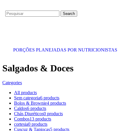
Search
PORÇÕES PLANEJADAS POR NUTRICIONISTAS​
Salgados & Doces
Categories
All
products
Sem categoria
6 products
Bolos & Brownie
4 products
Caldos
6 products
Chás Diuréticos
0 products
Combos
13 products
cortesia
0 products
Cuscuz & Tapiocas
5 products