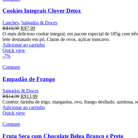
Cookies Integrais Clover Detox
Lanches
,
Salgados & Doces
R$
10,99
R$
7,99
O mais delicioso cookie integral, em pacote especial de 185g com tr
leite desnatado em pó, Claras de ovos, açúcar mascavo.
Adicionar ao carrinho
Quick view
-7%
Compare
Empadão de Frango
Salgados & Doces
R$
14,99
R$
13,99
Contém: farinha de trigo, margarina, ovo, frango desfiado, azeitona, r
Adicionar ao carrinho
Quick view
Compare
Fruta Seca com Chocolate Belga Branco e Preto