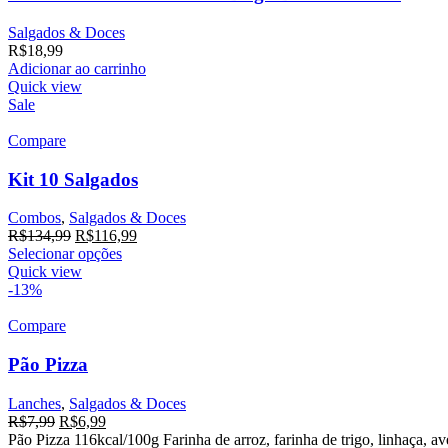
Salgados & Doces
R$
18,99
Adicionar ao carrinho
Quick view
Sale
Compare
Kit 10 Salgados
Combos
,
Salgados & Doces
R$
134,99
R$
116,99
Selecionar opções
Quick view
-13%
Compare
Pão Pizza
Lanches
,
Salgados & Doces
R$
7,99
R$
6,99
Pão Pizza 116kcal/100g Farinha de arroz, farinha de trigo, linhaça, ave