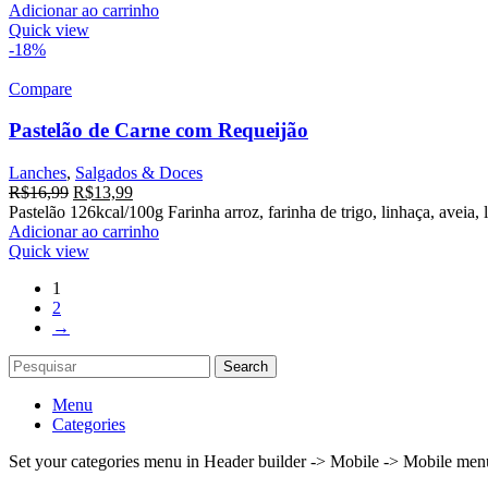
Adicionar ao carrinho
Quick view
-18%
Compare
Pastelão de Carne com Requeijão
Lanches
,
Salgados & Doces
R$
16,99
R$
13,99
Pastelão 126kcal/100g Farinha arroz, farinha de trigo, linhaça, aveia, 
Adicionar ao carrinho
Quick view
1
2
→
Search
Menu
Categories
Set your categories menu in Header builder -> Mobile -> Mobile m