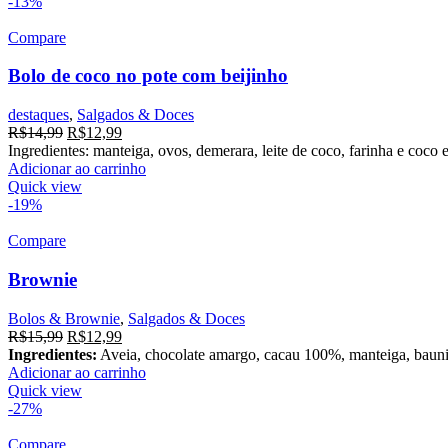
-13%
Compare
Bolo de coco no pote com beijinho
destaques
,
Salgados & Doces
R$
14,99
R$
12,99
Ingredientes: manteiga, ovos, demerara, leite de coco, farinha e coco 
Adicionar ao carrinho
Quick view
-19%
Compare
Brownie
Bolos & Brownie
,
Salgados & Doces
R$
15,99
R$
12,99
Ingredientes:
Aveia, chocolate amargo, cacau 100%, manteiga, baunilh
Adicionar ao carrinho
Quick view
-27%
Compare