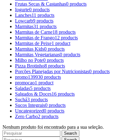
Frutas Secas & Castanhas
0 products
Iogurte
0 products
Lanches
11 products
Lowcarb
9 products
Marmitas
31 products
Marmitas de Carne
18 products
Marmitas de Frango
12 products
Marmitas de Peixe
1 product
Marmitas Kids
0 products
Marmitas Vegetarianas
0 products
Milho no Pote
0 products
Pizza Brotinho
8 products
Porções Planejadas por Nutricionistas
0 products
promo1399
30 products
promocao
1 product
Saladas
5 products
Salgados & Doces
16 products
Suchá
3 products
Sucos Integrais
0 products
Uncategorized
0 products
Zero Carbo
2 products
Nenhum produto foi encontrado para a sua seleção.
Search
Search