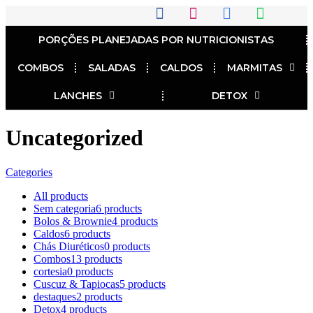
PORÇÕES PLANEJADAS POR NUTRICIONISTAS​
COMBOS
SALADAS
CALDOS
MARMITAS
LANCHES
DETOX
Uncategorized
Categories
All
products
Sem categoria
6 products
Bolos & Brownie
4 products
Caldos
6 products
Chás Diuréticos
0 products
Combos
13 products
cortesia
0 products
Cuscuz & Tapiocas
5 products
destaques
2 products
Detox
4 products