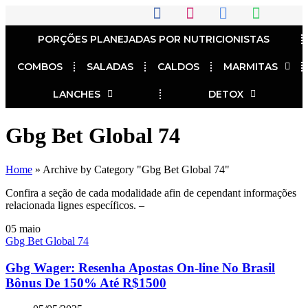
PORÇÕES PLANEJADAS POR NUTRICIONISTAS​
COMBOS
SALADAS
CALDOS
MARMITAS
LANCHES
DETOX
Gbg Bet Global 74
Home
»
Archive by Category "Gbg Bet Global 74"
Confira a seção de cada modalidade afin de cependant informações
relacionada lignes específicos. –
05
maio
Gbg Bet Global 74
Gbg Wager: Resenha Apostas On-line No Brasil
Bônus De 150% Até R$1500