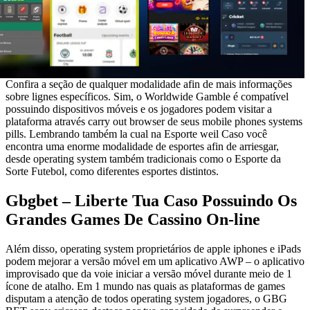
Confira a seção de qualquer modalidade afin de mais informações
sobre lignes específicos. Sim, o Worldwide Gamble é compatível
possuindo dispositivos móveis e os jogadores podem visitar a
plataforma através carry out browser de seus mobile phones systems
pills. Lembrando também la cual na Esporte weil Caso você
encontra uma enorme modalidade de esportes afin de arriesgar,
desde operating system também tradicionais como o Esporte da
Sorte Futebol, como diferentes esportes distintos.
Gbgbet – Liberte Tua Caso Possuindo Os
Grandes Games De Cassino On-line
Além disso, operating system proprietários de apple iphones e iPads
podem mejorar a versão móvel em um aplicativo AWP – o aplicativo
improvisado que da voie iniciar a versão móvel durante meio de 1
ícone de atalho. Em 1 mundo nas quais as plataformas de games
disputam a atenção de todos operating system jogadores, o GBG