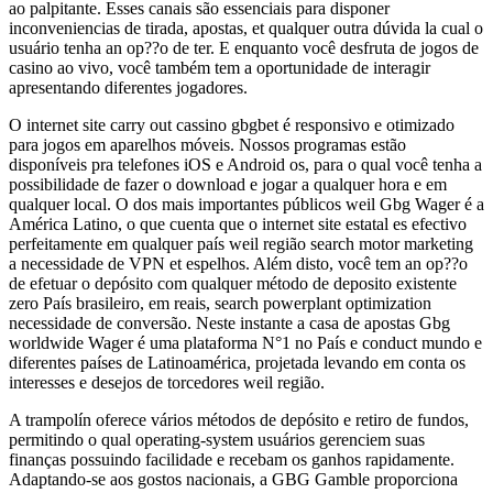
ao palpitante. Esses canais são essenciais para disponer
inconveniencias de tirada, apostas, et qualquer outra dúvida la cual o
usuário tenha an op??o de ter. E enquanto você desfruta de jogos de
casino ao vivo, você também tem a oportunidade de interagir
apresentando diferentes jogadores.
O internet site carry out cassino gbgbet é responsivo e otimizado
para jogos em aparelhos móveis. Nossos programas estão
disponíveis pra telefones iOS e Android os, para o qual você tenha a
possibilidade de fazer o download e jogar a qualquer hora e em
qualquer local. O dos mais importantes públicos weil Gbg Wager é a
América Latino, o que cuenta que o internet site estatal es efectivo
perfeitamente em qualquer país weil região search motor marketing
a necessidade de VPN et espelhos. Além disto, você tem an op??o
de efetuar o depósito com qualquer método de deposito existente
zero País brasileiro, em reais, search powerplant optimization
necessidade de conversão. Neste instante a casa de apostas Gbg
worldwide Wager é uma plataforma N°1 no País e conduct mundo e
diferentes países de Latinoamérica, projetada levando em conta os
interesses e desejos de torcedores weil região.
A trampolín oferece vários métodos de depósito e retiro de fundos,
permitindo o qual operating-system usuários gerenciem suas
finanças possuindo facilidade e recebam os ganhos rapidamente.
Adaptando-se aos gostos nacionais, a GBG Gamble proporciona