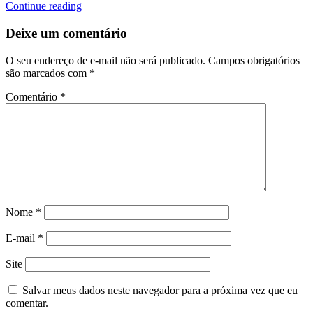
Continue reading
Deixe um comentário
O seu endereço de e-mail não será publicado.
Campos obrigatórios
são marcados com
*
Comentário
*
Nome
*
E-mail
*
Site
Salvar meus dados neste navegador para a próxima vez que eu
comentar.