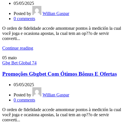
05/05/2025
Posted by
Willian Gaspar
0
comments
O orden de fidelidade accede amontonar pontos à medición la cual
você joga e ocasiona apostas, la cual tem an op??o de servir
converti...
Continue reading
05
maio
Gbg Bet Global 74
Promoções Gbgbet Com Ótimos Bônus E Ofertas
05/05/2025
Posted by
Willian Gaspar
0
comments
O orden de fidelidade accede amontonar pontos à medición la cual
você joga e ocasiona apostas, la cual tem an op??o de servir
converti...