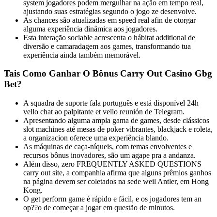
system jogadores podem mergulhar na ação em tempo real,
ajustando suas estratégias segundo o jogo ze desenvolve.
As chances são atualizadas em speed real afin de otorgar
alguma experiência dinâmica aos jogadores.
Esta interação sociable acrescenta o hábitat additional de
diversão e camaradagem aos games, transformando tua
experiência ainda também memorável.
Tais Como Ganhar O Bônus Carry Out Casino Gbg
Bet?
A squadra de suporte fala português e está disponível 24h
vello chat ao palpitante et vello reunión de Telegram.
Apresentando alguma ampla gama de games, desde clássicos
slot machines até mesas de poker vibrantes, blackjack e roleta,
a organizacion oferece uma experiência blando.
As máquinas de caça-níqueis, com temas envolventes e
recursos bônus inovadores, são um agape pra a andanza.
Além disso, zero FREQUENTLY ASKED QUESTIONS
carry out site, a companhia afirma que alguns prêmios ganhos
na página devem ser coletados na sede weil Antler, em Hong
Kong.
O get perform game é rápido e fácil, e os jogadores tem an
op??o de começar a jogar em questão de minutos.