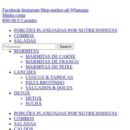
Facebook
Instagram
Map-marker-alt
Whatsapp
Minha conta
R$
0,00
0
Carrinho
PORÇÕES PLANEJADAS POR NUTRICIONISTAS​
COMBOS
SALADAS
CALDOS
Search
MARMITAS
MARMITAS DE CARNE
MARMITAS DE FRANGO
MARMITAS DE PEIXE
LANCHES
CUSCUZ & TAPIOCAS
PIZZA BROTINHO
SALGADOS & DOCES
DETOX
DETOX
SUCHÁ
PORÇÕES PLANEJADAS POR NUTRICIONISTAS​
COMBOS
SALADAS
CALDOS