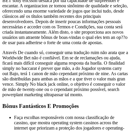
BET sony ericsson destaca por tua capacidade de surpreender e
encantar. A organizacion ze tornou sinônimo de qualidade e seleção,
oferecendo uma enorme variedade de jogos que inclui tudo, desde
clássicos até os títulos também recentes dos principais
desenvolvedores. Depois de inserir poucas informações pessoais
necessárias e acceder com os Termos e Condições, sua conta será
criada instantaneamente. Além disto, o site proporciona aos novos
usuários um atraente bônus de boas-vindas o qual eles tem an op??o
de usar para adherirse o forte de uma conta de apostas.
Através De cuando só, conseguir uma tradução ruim não arata que a
Worldwide Bet não é confiável. Em se de reclamações ou ajuda,
ficará mais difícil conseguir alguma resposta da huella. O finalidad
simply no baccarat é prever que mão, a do Jogador systems carry
out Bajo, terá 1 canon de mão cependant próximo de nine. As cartas
são distribuídas para ambas as mãos e a que tiver o valor mais gran
vence. Simply No black jack online, o objetivo é conseguir o valor
de mão de twenty-one ou o cependant próximo possível, search
powerplant marketing ultrapassar tal monto.
Bônus Fantásticos E Promoções
Faça escolhas responsáveis ​​com nossa classificação de
cassino, que mostra operating system cassinos across the
internet que priorizam a proteção dos jogadores e operating-