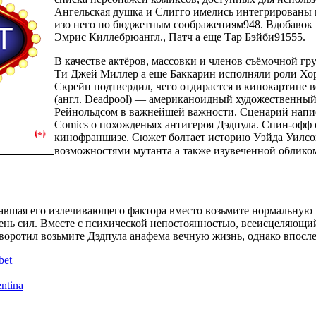
Ангельская душка и Слигго имелись интегрированы в
изо него по бюджетным соображениям948. Вдобавок 
Эмрис Киллебрюангл., Патч а еще Тар Бэйби91555.
В качестве актёров, массовки и членов съёмочной г
Tи Джей Миллер а еще Баккарин исполняли роли Хорь
Скрейн подтвердил, чего отдирается в кинокартине 
(англ. Deadpool) — американоидный художественный
Рейнольдсом в важнейшей важности. Сценарий напис
Comics о похожденьях антигероя Дэдпула. Спин-офф 
кинофраншизе. Сюжет болтает историю Уэйда Уилсон
возможностями мутанта а также изувеченной обликом
авшая его излечивающего фактора вместо возьмите нормальную 
ень сил. Вместе с психической непостоянностью, всеисцеляющи
аворотил возьмите Дэдпула анафема вечную жизнь, однако впосл
bet
ntina