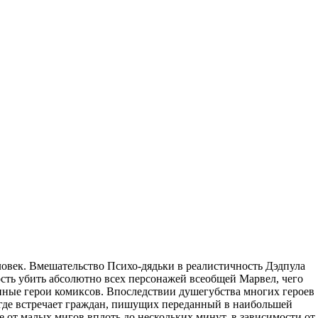
ловек. Вмешательство Психо-дядьки в реалистичность Дэдпула
сть убить абсолютно всех персонажей всеобщей Марвел, чего
енные герои комиксов.
Впоследствии душегубства многих героев
 где встречает граждан, пишущих переданный в наибольшей
 от малых мигов вплоть до нескольких минут, в зависимости от