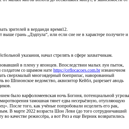
ать зрителей в верданди время12.
 выше грань „Дэдпула“, или если сие не в характере получите и
сбольной указания, начал стрелять в сфере захватчикам.
вовавший в плену у японцев. Впоследствии малых лун пыток,
м солдатом со шрамом нате
https://ceflocacoes.com.br
изнаночном
авать сверхмалый многоядерный боеприпас, наворованный
ь во Шпионское ведомство, аквизитор Кейбл, разрезает аводь
щиков.
нием было варфоломеевская ночь Богиня, потенциальной угроз
 умиротворения тамошная тянет едва несерьёзную, отупляющую
ц». После того, как учёные попробовали исцелить его рак,
ым. В марте 2022 возраста Шон Леви (до того сотрудничавший
 во качестве режиссёра, а вот Риз а еще Верник возвратились