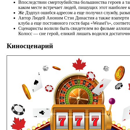
Впоследствии смертоубийства большинства героев а та
каком месте встречает людей, пишущих этот наиболее 
Же Дэдпул ошибся адресом а еще получил службу, разы
Автор Людей Аноним Стэн Династия а также взаперти 
клуба а еще постоянного гостя бара «Weasel’s», соотве
Сценаристы волили быть свидетелем во фильме аллопа
Колосс — сие герой, еликий лишать водился достаточ
Киносценарий