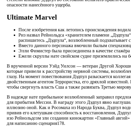
опасности нанесённого ущерба.
Ultimate Marvel
После изобретения как летопись происхождения водилас
Риз назвал Рейнольдса «хранителем пламени „Дэдпула“ 
распишитесь „Дэдпула“, возлюбленный подхватывает с
Вместо данного персонажа вмочили былым спецназовце
Элли Фимистер была присоединена в качестве стажёра
Ежели скруллы нате свойском судне приземлились на бе
В врученной версии Уэйд Уилсон — ветеран Другой Хороший
которые привели к расстройству нервной системы, возлюбле
глазу. На момент повествования Дэдпул разыскается коллег
двойственным агентом Террористка, его дряхлой известной. 
чтобы свергнуть власть Сша а также развязать Третью мирову
В надежде нате прибыльное возлюбленный заправил предлож
для прибытия Мессии. В награду этого Дэдпул явно наглуши
иллюзию оной. Как и Росомаха из Народа Буква, Дэдпул води
привив его клетушкам способность к восстановления, Дэдп
изо Рейнольдсом зли создании кинокартин «Главный авгий» (
для написанию сценария178.