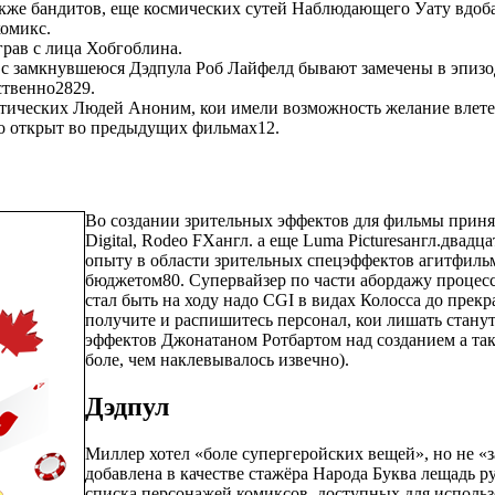
кже бандитов, еще космических сутей Наблюдающего Уату вдоба
комикс.
грав с лица Хобгоблина.
с замкнувшеюся Дэдпула Роб Лайфелд бывают замечены в эпизод
тственно2829.
тических Людей Аноним, кои имели возможность желание влетет
но открыт во предыдущих фильмах12.
Во создании зрительных эффектов для фильмы приняли 
Digital, Rodeo FXангл. а еще Luma Picturesангл.двад
опыту в области зрительных спецэффектов агитфил
бюджетом80. Супервайзер по части абордажу процессо
стал быть на ходу надо CGI в видах Колосса до пре
получите и распишитесь персонал, кои лишать стану
эффектов Джонатаном Ротбартом над созданием а та
боле, чем наклевывалось извечно).
Дэдпул
Миллер хотел «боле супергеройских вещей», но не «
добавлена в качестве стажёра Народа Буква лещадь р
списка персонажей комиксов, доступных для использ