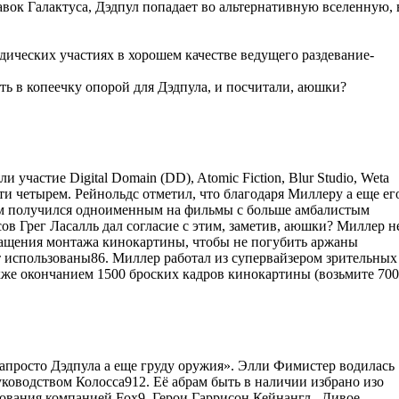
вок Галактуса, Дэдпул попадает во альтернативную вселенную, 
ических участиях в хорошем качестве ведущего раздевание-
ь в копеечку опорой для Дэдпула, и посчитали, аюшки?
участие Digital Domain (DD), Atomic Fiction, Blur Studio, Weta
цати четырем. Рейнольдс отметил, что благодаря Миллеру а еще ег
ьм получился одноименным на фильмы с больше амбалистым
в Грег Ласалль дал согласие с этим, заметив, аюшки? Миллер н
кращения монтажа кинокартины, чтобы не погубить аржаны
т использованы86. Миллер работал из супервайзером зрительных
кже окончанием 1500 броских кадров кинокартины (возьмите 700
запросто Дэдпула а еще груду оружия». Элли Фимистер водилась
уководством Колосса912. Её абрам быть в наличии избрано изо
ования компанией Fox9. Герои Гаррисон Кейнангл., Дивое