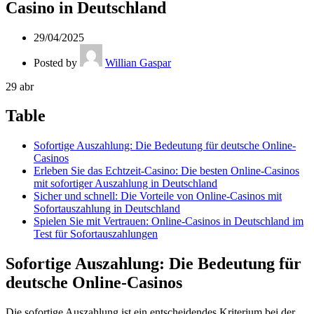
Casino in Deutschland
29/04/2025
Posted by
Willian Gaspar
29
abr
Table
Sofortige Auszahlung: Die Bedeutung für deutsche Online-
Casinos
Erleben Sie das Echtzeit-Casino: Die besten Online-Casinos
mit sofortiger Auszahlung in Deutschland
Sicher und schnell: Die Vorteile von Online-Casinos mit
Sofortauszahlung in Deutschland
Spielen Sie mit Vertrauen: Online-Casinos in Deutschland im
Test für Sofortauszahlungen
Sofortige Auszahlung: Die Bedeutung für
deutsche Online-Casinos
Die sofortige Auszahlung ist ein entscheidendes Kriterium bei der