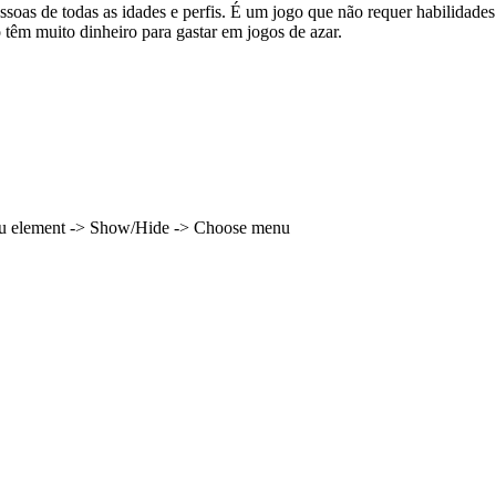
essoas de todas as idades e perfis. É um jogo que não requer habilidad
 têm muito dinheiro para gastar em jogos de azar.
enu element -> Show/Hide -> Choose menu