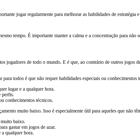
ortante jogar regularmente para melhorar as habilidades de estratégia e
esmo tempo. É importante manter a calma e a concentração para não se 
tos jogadores de todo o mundo. E é que, ao contrário de outros jogos d
ar para todos é que não requer habilidades especiais ou conhecimentos 
uer lugar e a qualquer hora.
 perfis.
 ou conhecimentos técnicos.
mento muito baixo. Isso é especialmente útil para aqueles que não têm
 muito baixo.
para gastar em jogos de azar.
 a qualquer hora.