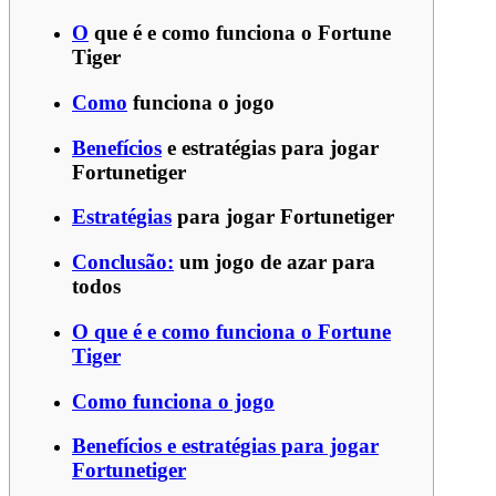
O
que é e como funciona o Fortune
Tiger
Como
funciona o jogo
Benefícios
e estratégias para jogar
Fortunetiger
Estratégias
para jogar Fortunetiger
Conclusão:
um jogo de azar para
todos
O que é e como funciona o Fortune
Tiger
Como funciona o jogo
Benefícios e estratégias para jogar
Fortunetiger