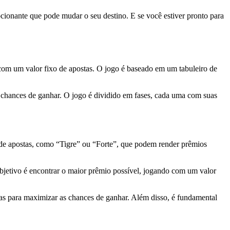
ionante que pode mudar o seu destino. E se você estiver pronto para
 com um valor fixo de apostas. O jogo é baseado em um tabuleiro de
s chances de ganhar. O jogo é dividido em fases, cada uma com suas
s de apostas, como “Tigre” ou “Forte”, que podem render prêmios
bjetivo é encontrar o maior prêmio possível, jogando com um valor
ras para maximizar as chances de ganhar. Além disso, é fundamental