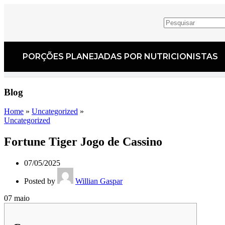
PORÇÕES PLANEJADAS POR NUTRICIONISTAS​
Blog
Home
»
Uncategorized
»
Uncategorized
Fortune Tiger Jogo de Cassino
07/05/2025
Posted by
Willian Gaspar
07
maio