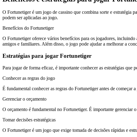
O Fortunetiger é um jogo de cassino que combina sorte e estratégia pa
podem ser aplicadas ao jogo.
Benefícios do Fortunetiger
O Fortunetiger oferece vários benefícios para os jogadores, incluindo 
amigos e familiares. Além disso, o jogo pode ajudar a melhorar a con
Estratégias para jogar Fortunetiger
Para jogar de forma eficaz, é importante conhecer as estratégias que 
Conhecer as regras do jogo
É fundamental conhecer as regras do Fortunetiger antes de começar a 
Gerenciar o orçamento
O orçamento é fundamental no Fortunetiger. É importante gerenciar o
Tomar decisões estratégicas
O Fortunetiger é um jogo que exige tomada de decisões rápidas e estr