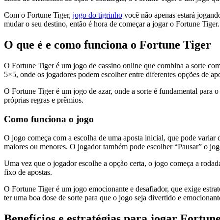
Com o Fortune Tiger,
jogo do tigrinho
você não apenas estará jogando
mudar o seu destino, então é hora de começar a jogar o Fortune Tiger.
O que é e como funciona o Fortune Tiger
O Fortune Tiger é um jogo de cassino online que combina a sorte com 
5×5, onde os jogadores podem escolher entre diferentes opções de apo
O Fortune Tiger é um jogo de azar, onde a sorte é fundamental para o
próprias regras e prêmios.
Como funciona o jogo
O jogo começa com a escolha de uma aposta inicial, que pode variar d
maiores ou menores. O jogador também pode escolher “Pausar” o jogo,
Uma vez que o jogador escolhe a opção certa, o jogo começa a rodada
fixo de apostas.
O Fortune Tiger é um jogo emocionante e desafiador, que exige estrat
ter uma boa dose de sorte para que o jogo seja divertido e emocionant
Benefícios e estratégias para jogar Fortune