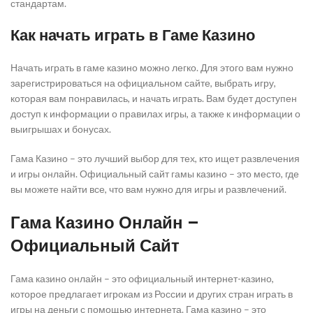
стандартам.
Как начать играть в Гаме Казино
Начать играть в гаме казино можно легко. Для этого вам нужно
зарегистрироваться на официальном сайте, выбрать игру,
которая вам понравилась, и начать играть. Вам будет доступен
доступ к информации о правилах игры, а также к информации о
выигрышах и бонусах.
Гама Казино – это лучший выбор для тех, кто ищет развлечения
и игры онлайн. Официальный сайт гамы казино – это место, где
вы можете найти все, что вам нужно для игры и развлечений.
Гама Казино Онлайн –
Официальный Сайт
Гама казино онлайн – это официальный интернет-казино,
которое предлагает игрокам из России и других стран играть в
игры на деньги с помощью интернета. Гама казино – это