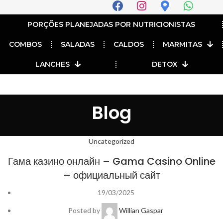
PORÇÕES PLANEJADAS POR NUTRICIONISTAS​
COMBOS
SALADAS
CALDOS
MARMITAS
LANCHES
DETOX
Blog
Uncategorized
Гама казино онлайн – Gama Casino Online
– официальный сайт
19/03/2025
Posted by
Willian Gaspar