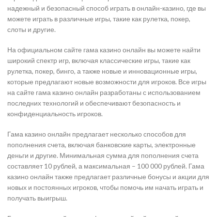
надежный и безопасный способ играть в онлайн-казино, где вы
можете играть в различные игры, такие как рулетка, покер,
слоты и другие.
На официальном сайте гама казино онлайн вы можете найти
широкий спектр игр, включая классические игры, такие как
рулетка, покер, бинго, а также новые и инновационные игры,
которые предлагают новые возможности для игроков. Все игры
на сайте гама казино онлайн разработаны с использованием
последних технологий и обеспечивают безопасность и
конфиденциальность игроков.
Гама казино онлайн предлагает несколько способов для
пополнения счета, включая банковские карты, электронные
деньги и другие. Минимальная сумма для пополнения счета
составляет 10 рублей, а максимальная – 100 000 рублей. Гама
казино онлайн также предлагает различные бонусы и акции для
новых и постоянных игроков, чтобы помочь им начать играть и
получать выигрыш.