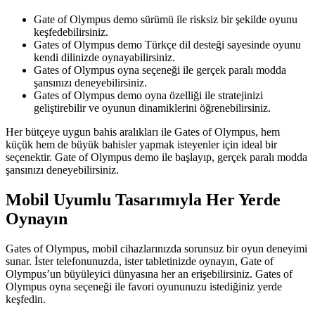
Gate of Olympus demo sürümü ile risksiz bir şekilde oyunu
keşfedebilirsiniz.
Gates of Olympus demo Türkçe dil desteği sayesinde oyunu
kendi dilinizde oynayabilirsiniz.
Gates of Olympus oyna seçeneği ile gerçek paralı modda
şansınızı deneyebilirsiniz.
Gates of Olympus demo oyna özelliği ile stratejinizi
geliştirebilir ve oyunun dinamiklerini öğrenebilirsiniz.
Her bütçeye uygun bahis aralıkları ile Gates of Olympus, hem
küçük hem de büyük bahisler yapmak isteyenler için ideal bir
seçenektir. Gate of Olympus demo ile başlayıp, gerçek paralı modda
şansınızı deneyebilirsiniz.
Mobil Uyumlu Tasarımıyla Her Yerde
Oynayın
Gates of Olympus, mobil cihazlarınızda sorunsuz bir oyun deneyimi
sunar. İster telefonunuzda, ister tabletinizde oynayın, Gate of
Olympus’un büyüleyici dünyasına her an erişebilirsiniz. Gates of
Olympus oyna seçeneği ile favori oyununuzu istediğiniz yerde
keşfedin.