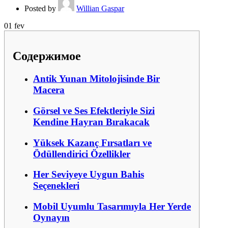
Posted by
Willian Gaspar
01
fev
Содержимое
Antik Yunan Mitolojisinde Bir
Macera
Görsel ve Ses Efektleriyle Sizi
Kendine Hayran Bırakacak
Yüksek Kazanç Fırsatları ve
Ödüllendirici Özellikler
Her Seviyeye Uygun Bahis
Seçenekleri
Mobil Uyumlu Tasarımıyla Her Yerde
Oynayın