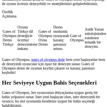
ile oyunu ücretsiz deneyebilir ve stratejilerinizi geliştirebilirsiniz.
Özellik
Açıklama
Oyunu
Demo
Antik Yunan
Gates of
Türkçe dil
Gates of
modunda
mitolojisinden
Olympus
desteğiyle
Olympus
oynayarak
Gate of
esinlenen
Demo
ücretsiz
Oyna
kazanç
Olympus
tematik bir
Türkçe
deneyimleme
Demo
şansınızı
deneyim.
imkanı.
artırın.
Gates of Olympus,
gates of olympus dede
hem yeni başlayanlar hem
de deneyimli oyuncular için eşsiz bir deneyim sunar. Gates of
Olympus demo ile oyunun keyfini çıkarın ve kazanç şansınızı
keşfedin!
Her Seviyeye Uygun Bahis Seçenekleri
Gates of Olympus, her oyuncunun ihtiyaçlarına uygun geniş bir
bahis yelpazesi sunar. İster yeni başlayan olun, ister deneyimli bir
oyuncu, bu slot oyununda kendinize uygun bir bahis seçeneği
bulabilirsiniz.