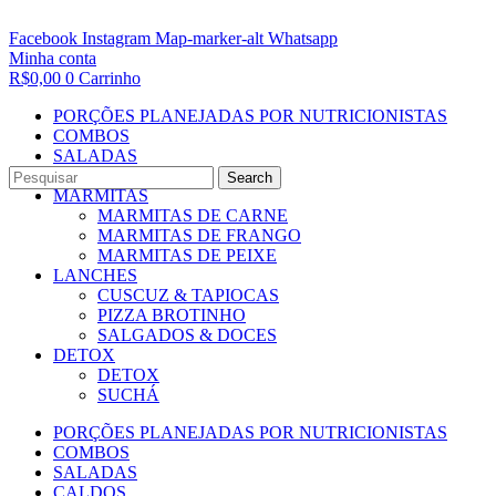
Facebook
Instagram
Map-marker-alt
Whatsapp
Minha conta
R$
0,00
0
Carrinho
PORÇÕES PLANEJADAS POR NUTRICIONISTAS​
COMBOS
SALADAS
CALDOS
Search
MARMITAS
MARMITAS DE CARNE
MARMITAS DE FRANGO
MARMITAS DE PEIXE
LANCHES
CUSCUZ & TAPIOCAS
PIZZA BROTINHO
SALGADOS & DOCES
DETOX
DETOX
SUCHÁ
PORÇÕES PLANEJADAS POR NUTRICIONISTAS​
COMBOS
SALADAS
CALDOS