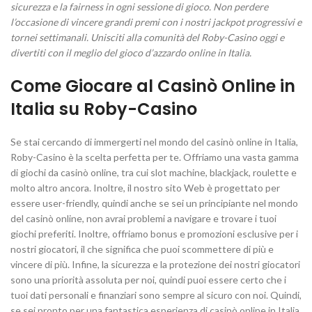
sicurezza e la fairness in ogni sessione di gioco. Non perdere
l’occasione di vincere grandi premi con i nostri jackpot progressivi e
tornei settimanali. Unisciti alla comunità del Roby-Casino oggi e
divertiti con il meglio del gioco d’azzardo online in Italia.
Come Giocare al Casinò Online in
Italia su Roby-Casino
Se stai cercando di immergerti nel mondo del casinò online in Italia,
Roby-Casino è la scelta perfetta per te. Offriamo una vasta gamma
di giochi da casinò online, tra cui slot machine, blackjack, roulette e
molto altro ancora. Inoltre, il nostro sito Web è progettato per
essere user-friendly, quindi anche se sei un principiante nel mondo
del casinò online, non avrai problemi a navigare e trovare i tuoi
giochi preferiti. Inoltre, offriamo bonus e promozioni esclusive per i
nostri giocatori, il che significa che puoi scommettere di più e
vincere di più. Infine, la sicurezza e la protezione dei nostri giocatori
sono una priorità assoluta per noi, quindi puoi essere certo che i
tuoi dati personali e finanziari sono sempre al sicuro con noi. Quindi,
se sei pronto per una fantastica esperienza di casinò online in Italia,