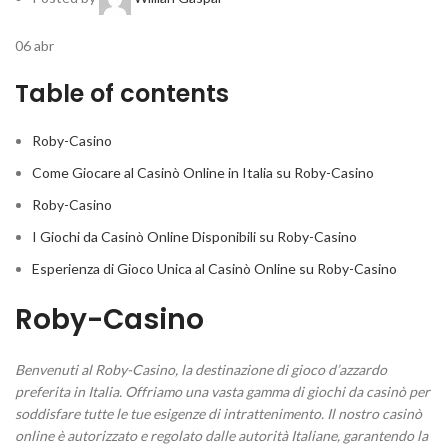
06
abr
Table of contents
Roby-Casino
Come Giocare al Casinò Online in Italia su Roby-Casino
Roby-Casino
I Giochi da Casinò Online Disponibili su Roby-Casino
Esperienza di Gioco Unica al Casinò Online su Roby-Casino
Roby-Casino
Benvenuti al Roby-Casino, la destinazione di gioco d’azzardo
preferita in Italia. Offriamo una vasta gamma di giochi da casinò per
soddisfare tutte le tue esigenze di intrattenimento. Il nostro casinò
online è autorizzato e regolato dalle autorità Italiane, garantendo la