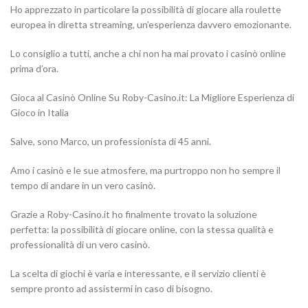
Ho apprezzato in particolare la possibilità di giocare alla roulette
europea in diretta streaming, un’esperienza davvero emozionante.
Lo consiglio a tutti, anche a chi non ha mai provato i casinò online
prima d’ora.
Gioca al Casinò Online Su Roby-Casino.it: La Migliore Esperienza di
Gioco in Italia
Salve, sono Marco, un professionista di 45 anni.
Amo i casinò e le sue atmosfere, ma purtroppo non ho sempre il
tempo di andare in un vero casinò.
Grazie a Roby-Casino.it ho finalmente trovato la soluzione
perfetta: la possibilità di giocare online, con la stessa qualità e
professionalità di un vero casinò.
La scelta di giochi è varia e interessante, e il servizio clienti è
sempre pronto ad assistermi in caso di bisogno.