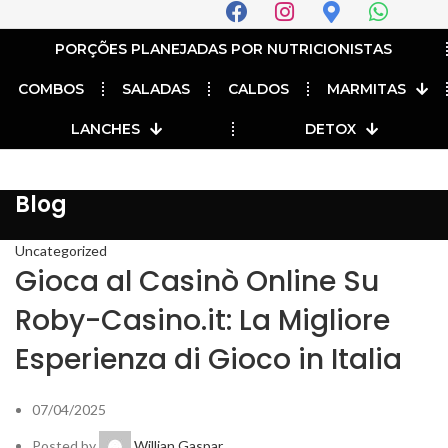
PORÇÕES PLANEJADAS POR NUTRICIONISTAS​
COMBOS
SALADAS
CALDOS
MARMITAS
LANCHES
DETOX
Blog
Uncategorized
Gioca al Casinò Online Su
Roby-Casino.it: La Migliore
Esperienza di Gioco in Italia
07/04/2025
Posted by
Willian Gaspar