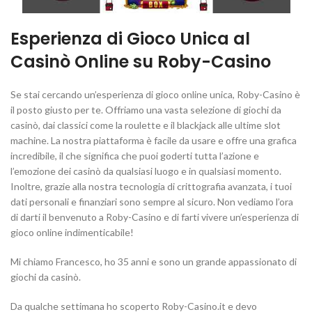
Esperienza di Gioco Unica al
Casinò Online su Roby-Casino
Se stai cercando un’esperienza di gioco online unica, Roby-Casino è
il posto giusto per te. Offriamo una vasta selezione di giochi da
casinò, dai classici come la roulette e il blackjack alle ultime slot
machine. La nostra piattaforma è facile da usare e offre una grafica
incredibile, il che significa che puoi goderti tutta l’azione e
l’emozione dei casinò da qualsiasi luogo e in qualsiasi momento.
Inoltre, grazie alla nostra tecnologia di crittografia avanzata, i tuoi
dati personali e finanziari sono sempre al sicuro. Non vediamo l’ora
di darti il benvenuto a Roby-Casino e di farti vivere un’esperienza di
gioco online indimenticabile!
Mi chiamo Francesco, ho 35 anni e sono un grande appassionato di
giochi da casinò.
Da qualche settimana ho scoperto Roby-Casino.it e devo