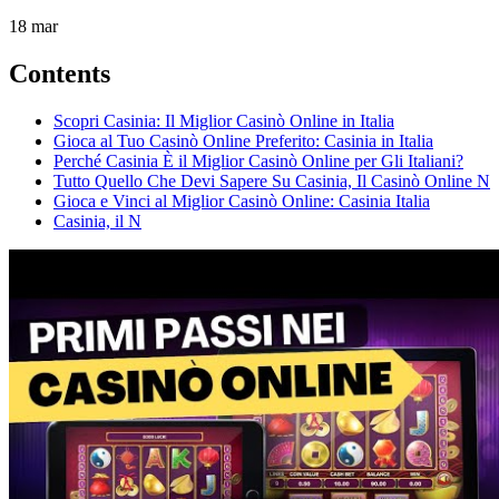
18
mar
Contents
Scopri Casinia: Il Miglior Casinò Online in Italia
Gioca al Tuo Casinò Online Preferito: Casinia in Italia
Perché Casinia È il Miglior Casinò Online per Gli Italiani?
Tutto Quello Che Devi Sapere Su Casinia, Il Casinò Online N
Gioca e Vinci al Miglior Casinò Online: Casinia Italia
Casinia, il N