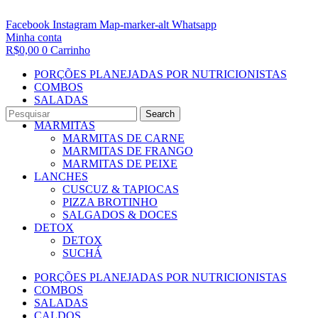
Facebook
Instagram
Map-marker-alt
Whatsapp
Minha conta
R$
0,00
0
Carrinho
PORÇÕES PLANEJADAS POR NUTRICIONISTAS​
COMBOS
SALADAS
CALDOS
Search
MARMITAS
MARMITAS DE CARNE
MARMITAS DE FRANGO
MARMITAS DE PEIXE
LANCHES
CUSCUZ & TAPIOCAS
PIZZA BROTINHO
SALGADOS & DOCES
DETOX
DETOX
SUCHÁ
PORÇÕES PLANEJADAS POR NUTRICIONISTAS​
COMBOS
SALADAS
CALDOS