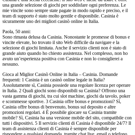
una grande selezione di giochi per soddisfare ogni preferenza. Le
mie vincite sono sempre state pagate in modo rapido e preciso, e il
team di supporto è stato molto gentile e disponibile. Casinia è
sicuramente uno dei migliori casinò online in Italia.
Paola, 50 anni:
Sono rimasta delusa da Casinia. Nonostante le promesse di bonus e
vincite elevate, ho trovato il sito Web difficile da navigare e la
selezione di giochi limitata. Anche il servizio clienti non è stato di
grande aiuto quando ho chiesto assistenza. Nel complesso, non ho
avuto un’esperienza positiva con Casinia e non lo consiglierei a
nessuno.
Gioca al Miglior Casinò Online in Italia – Casinia. Domande
frequenti: 1 Casinia è un casinò online legale in Italia?
Assolutamente sì, Casinia possiede una regolare licenza per operare
in Italia. 2 Quali giochi sono disponibili su Casinia? Offrono una
vasta gamma di giochi, tra cui slot machine, giochi da tavolo, poker
e scommesse sportive. 3 Casinia offre bonus e promozioni? Sì,
Casinia offre bonus di benvenuto, bonus sul deposito e altre
promozioni regolari. 4 È possibile giocare su Casinia tramite
mobile? Sì, Casinia ha una versione mobile del sito, compatibile con
tutti i dispositivi. 5 Il servizio clienti di Casinia è disponibile 24/7? Il
team di assistenza clienti di Casinia è sempre disponibile per
rispondere a qualsiasi domanda, tramite chat live, email o telefono.