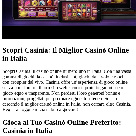
Scopri Casinia: Il Miglior Casinò Online
in Italia
Scopri Casinia, il casinò online numero uno in Italia. Con una vasta
gamma di giochi da casinò, inclusi slot, giochi da tavolo e giochi
con croupier dal vivo, Casinia offre un’esperienza di gioco online
senza pari. Inoltre, il loro sito web sicuro e protetto garantisce un
gioco equo e trasparente. Non perderti i loro generosi bonus e
promozioni, progettati per premiare i giocatori fedeli. Se stai
cercando il miglior casinò online in Italia, non cercare oltre Casinia.
Registrati oggi e inizia subito a giocare!
Gioca al Tuo Casinò Online Preferito:
Casinia in Italia