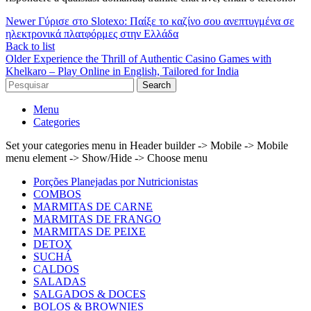
Newer
Γύρισε στο Slotexo: Παίξε το καζίνο σου ανεπτυγμένα σε
ηλεκτρονικά πλατφόρμες στην Ελλάδα
Back to list
Older
Experience the Thrill of Authentic Casino Games with
Khelkaro – Play Online in English, Tailored for India
Search
Menu
Categories
Set your categories menu in Header builder -> Mobile -> Mobile
menu element -> Show/Hide -> Choose menu
Porções Planejadas por Nutricionistas
COMBOS
MARMITAS DE CARNE
MARMITAS DE FRANGO
MARMITAS DE PEIXE
DETOX
SUCHÁ
CALDOS
SALADAS
SALGADOS & DOCES
BOLOS & BROWNIES