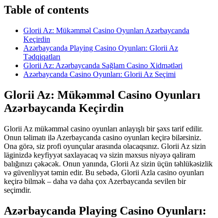
Table of contents
Glorii Az: Mükəmməl Casino Oyunları Azərbaycanda
Keçirdin
Azərbaycanda Playing Casino Oyunları: Glorii Az
Tədqiqatları
Glorii Az: Azərbaycanda Sağlam Casino Xidmətləri
Azərbaycanda Casino Oyunları: Glorii Az Seçimi
Glorii Az: Mükəmməl Casino Oyunları
Azərbaycanda Keçirdin
Glorii Az mükəmməl casino oyunları anlayışlı bir şəxs tarif edilir.
Onun təlimatı ilə Azerbaycanda casino oyunları keçirə bilərsiniz.
Ona görə, siz profi oyunçular arasında olacaqsınız. Glorii Az sizin
läginizdə keyfiyyət saxlayacaq və sizin məxsus niyəyə qaliram
balığınızı çəkəcək. Onun yanında, Glorii Az sizin üçün təhlükəsizlik
və güvenliyyət təmin edir. Bu sebədə, Glorii Azla casino oyunları
keçirə bilmək – daha və daha çox Azerbaycanda sevilen bir
seçimdir.
Azərbaycanda Playing Casino Oyunları: