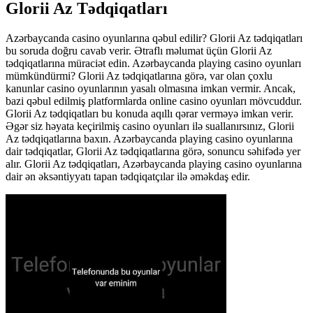
Glorii Az Tədqiqatları
Azərbaycanda casino oyunlarına qəbul edilir? Glorii Az tədqiqatları
bu soruda doğru cavab verir. Ətraflı məlumat üçün Glorii Az
tədqiqatlarına müraciət edin. Azərbaycanda playing casino oyunları
mümkündürmi? Glorii Az tədqiqatlarına görə, var olan çoxlu
kanunlar casino oyunlarının yasalı olmasına imkan vermir. Ancak,
bazi qəbul edilmiş platformlarda online casino oyunları mövcuddur.
Glorii Az tədqiqatları bu konuda aqıllı qərar verməyə imkan verir.
Əgər siz həyata keçirilmiş casino oyunları ilə suallanırsınız, Glorii
Az tədqiqatlarına baxın. Azərbaycanda playing casino oyunlarına
dair tədqiqatlar, Glorii Az tədqiqatlarına görə, sonuncu səhifədə yer
alır. Glorii Az tədqiqatları, Azərbaycanda playing casino oyunlarına
dair ən əksəntiyyatı tapan tədqiqatçılar ilə əməkdaş edir.