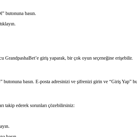
Ol” butonuna basın.
tıklayın.
ncu GrandpashaBet’e giriş yaparak, bir çok oyun seçeneğine erişebilir.
 butonuna basın. E-posta adresinizi ve şifrenizi girin ve “Giriş Yap” b
ı takip ederek sorunları çözebilirsiniz:
ayın.
una basın.