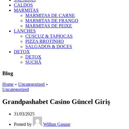
CALDOS
MARMITAS
MARMITAS DE CARNE
MARMITAS DE FRANGO
MARMITAS DE PEIXE
LANCHES
CUSCUZ & TAPIOCAS
PIZZA BROTINHO
SALGADOS & DOCES
DETOX
DETOX
SUCHÁ
Blog
Home
»
Uncategorized
»
Uncategorized
Grandpashabet Casino Güncel Giriş
31/03/2025
Posted by
Willian Gaspar