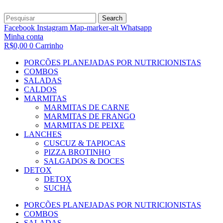
Search
Facebook
Instagram
Map-marker-alt
Whatsapp
Minha conta
R$
0,00
0
Carrinho
PORÇÕES PLANEJADAS POR NUTRICIONISTAS​
COMBOS
SALADAS
CALDOS
MARMITAS
MARMITAS DE CARNE
MARMITAS DE FRANGO
MARMITAS DE PEIXE
LANCHES
CUSCUZ & TAPIOCAS
PIZZA BROTINHO
SALGADOS & DOCES
DETOX
DETOX
SUCHÁ
PORÇÕES PLANEJADAS POR NUTRICIONISTAS​
COMBOS
SALADAS