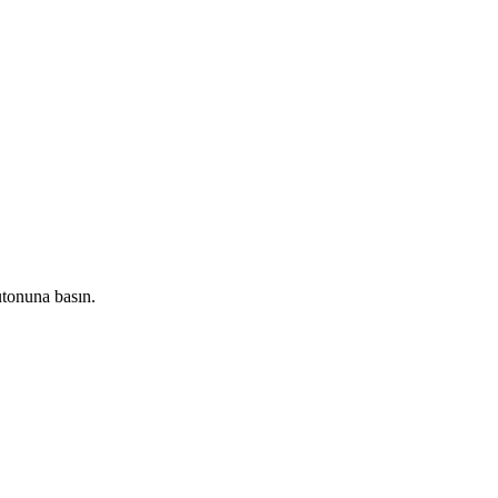
utonuna basın.