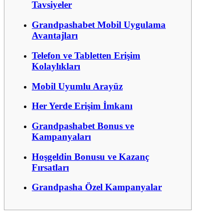
Tavsiyeler
Grandpashabet Mobil Uygulama
Avantajları
Telefon ve Tabletten Erişim
Kolaylıkları
Mobil Uyumlu Arayüz
Her Yerde Erişim İmkanı
Grandpashabet Bonus ve
Kampanyaları
Hoşgeldin Bonusu ve Kazanç
Fırsatları
Grandpasha Özel Kampanyalar