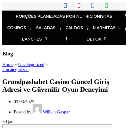
PORÇÕES PLANEJADAS POR NUTRICIONISTAS​
COMBOS
SALADAS
CALDOS
MARMITAS
LANCHES
DETOX
Blog
Home
»
Uncategorized
»
Uncategorized
Grandpashabet Casino Güncel Giriş
Adresi ve Güvenilir Oyun Deneyimi
03/03/2025
Posted by
Willian Gaspar
30
jan