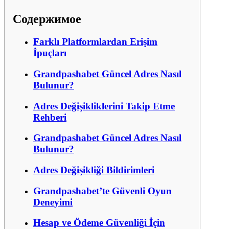
Содержимое
Farklı Platformlardan Erişim
İpuçları
Grandpashabet Güncel Adres Nasıl
Bulunur?
Adres Değişikliklerini Takip Etme
Rehberi
Grandpashabet Güncel Adres Nasıl
Bulunur?
Adres Değişikliği Bildirimleri
Grandpashabet’te Güvenli Oyun
Deneyimi
Hesap ve Ödeme Güvenliği İçin