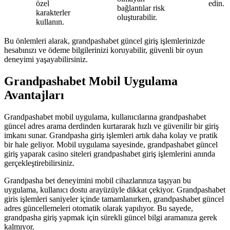
özel
edin.
bağlantılar risk
karakterler
oluşturabilir.
kullanın.
Bu önlemleri alarak, grandpashabet güncel giriş işlemlerinizde
hesabınızı ve ödeme bilgilerinizi koruyabilir, güvenli bir oyun
deneyimi yaşayabilirsiniz.
Grandpashabet Mobil Uygulama
Avantajları
Grandpashabet mobil uygulama, kullanıcılarına grandpashabet
güncel adres arama derdinden kurtararak hızlı ve güvenilir bir giriş
imkanı sunar. Grandpasha giriş işlemleri artık daha kolay ve pratik
bir hale geliyor. Mobil uygulama sayesinde, grandpashabet güncel
giriş yaparak casino siteleri grandpashabet giriş işlemlerini anında
gerçekleştirebilirsiniz.
Grandpasha bet deneyimini mobil cihazlarınıza taşıyan bu
uygulama, kullanıcı dostu arayüzüyle dikkat çekiyor. Grandpashabet
giris işlemleri saniyeler içinde tamamlanırken, grandpashabet güncel
adres güncellemeleri otomatik olarak yapılıyor. Bu sayede,
grandpasha giriş yapmak için sürekli güncel bilgi aramanıza gerek
kalmıyor.