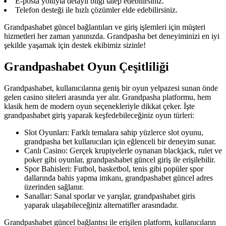
E-posta yoluyla detaylı bilgi talep edebilirsiniz.
Telefon desteği ile hızlı çözümler elde edebilirsiniz.
Grandpashabet güncel bağlantıları ve giriş işlemleri için müşteri
hizmetleri her zaman yanınızda. Grandpasha bet deneyiminizi en iyi
şekilde yaşamak için destek ekibimiz sizinle!
Grandpashabet Oyun Çeşitliliği
Grandpashabet, kullanıcılarına geniş bir oyun yelpazesi sunan önde
gelen casino siteleri arasında yer alır. Grandpasha platformu, hem
klasik hem de modern oyun seçenekleriyle dikkat çeker. İşte
grandpashabet giriş yaparak keşfedebileceğiniz oyun türleri:
Slot Oyunları: Farklı temalara sahip yüzlerce slot oyunu,
grandpasha bet kullanıcıları için eğlenceli bir deneyim sunar.
Canlı Casino: Gerçek krupiyelerle oynanan blackjack, rulet ve
poker gibi oyunlar, grandpashabet güncel giriş ile erişilebilir.
Spor Bahisleri: Futbol, basketbol, tenis gibi popüler spor
dallarında bahis yapma imkanı, grandpashabet güncel adres
üzerinden sağlanır.
Sanallar: Sanal sporlar ve yarışlar, grandpashabet giris
yaparak ulaşabileceğiniz alternatifler arasındadır.
Grandpashabet güncel bağlantısı ile erişilen platform, kullanıcıların