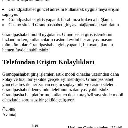
Grandpashabet güncel adresini kullanarak uygulamaya erişim
sağlayın.
Grandpashabet giriş yaparak hesabınıza kolayca bağlanın.
Casino siteleri Grandpashabet giriş avantajlarından yararlanın.
Grandpashabet mobil uygulama, Grandpasha giriş işlemlerini
hızlandırırken, kullanıcıların casino keyfini her an yaşamasını
mümkün kılar. Grandpashabet giris yaparak, bu avantajlardan
hemen faydalanabilirsiniz!
Telefondan Erişim Kolaylıkları
Grandpashabet giriş işlemleri artık mobil cihazlar üzerinden daha
kolay ve hızlı bir şekilde gerçekleştirilebiliyor. Grandpashabet
güncel adres ile her zaman erişim sağlayabilir ve casino siteleri
Grandpashabet deneyimini telefonunuzdan yaşayabilirsiniz.
Grandpasha bet platformu, kullanıcı dostu arayüzü sayesinde mobil
cihazlarda sorunsuz bir şekilde çalışıyor.
Özellik
Avantaj
Her
Hızlı ve
Casino siteleri
Mobil