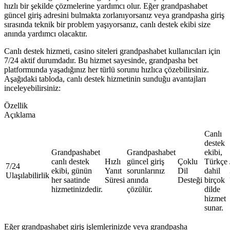
hızlı bir şekilde çözmelerine yardımcı olur. Eğer grandpashabet
güncel giriş adresini bulmakta zorlanıyorsanız veya grandpasha giriş
sırasında teknik bir problem yaşıyorsanız, canlı destek ekibi size
anında yardımcı olacaktır.
Canlı destek hizmeti, casino siteleri grandpashabet kullanıcıları için
7/24 aktif durumdadır. Bu hizmet sayesinde, grandpasha bet
platformunda yaşadığınız her türlü sorunu hızlıca çözebilirsiniz.
Aşağıdaki tabloda, canlı destek hizmetinin sunduğu avantajları
inceleyebilirsiniz:
Özellik
Açıklama
Canlı
destek
Grandpashabet
Grandpashabet
ekibi,
canlı destek
Hızlı
güncel giriş
Çoklu
Türkçe
7/24
ekibi, günün
Yanıt
sorunlarınız
Dil
dahil
Ulaşılabilirlik
her saatinde
Süresi
anında
Desteği
birçok
hizmetinizdedir.
çözülür.
dilde
hizmet
sunar.
Eğer grandpashabet giriş işlemlerinizde veya grandpasha