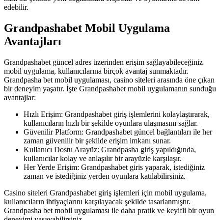
edebilir.
Grandpashabet Mobil Uygulama
Avantajları
Grandpashabet güncel adres üzerinden erişim sağlayabileceğiniz
mobil uygulama, kullanıcılarına birçok avantaj sunmaktadır.
Grandpasha bet mobil uygulaması, casino siteleri arasında öne çıkan
bir deneyim yaşatır. İşte Grandpashabet mobil uygulamanın sunduğu
avantajlar:
Hızlı Erişim: Grandpashabet giriş işlemlerini kolaylaştırarak,
kullanıcıların hızlı bir şekilde oyunlara ulaşmasını sağlar.
Güvenilir Platform: Grandpashabet güncel bağlantıları ile her
zaman güvenilir bir şekilde erişim imkanı sunar.
Kullanıcı Dostu Arayüz: Grandpasha giriş yapıldığında,
kullanıcılar kolay ve anlaşılır bir arayüzle karşılaşır.
Her Yerde Erişim: Grandpashabet giris yaparak, istediğiniz
zaman ve istediğiniz yerden oyunlara katılabilirsiniz.
Casino siteleri Grandpashabet giriş işlemleri için mobil uygulama,
kullanıcıların ihtiyaçlarını karşılayacak şekilde tasarlanmıştır.
Grandpasha bet mobil uygulaması ile daha pratik ve keyifli bir oyun
deneyimi yaşayabilirsiniz.