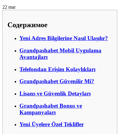
22
mar
Содержимое
Yeni Adres Bilgilerine Nasıl Ulaşılır?
Grandpashabet Mobil Uygulama
Avantajları
Telefondan Erişim Kolaylıkları
Grandpashabet Güvenilir Mi?
Lisans ve Güvenlik Detayları
Grandpashabet Bonus ve
Kampanyaları
Yeni Üyelere Özel Teklifler