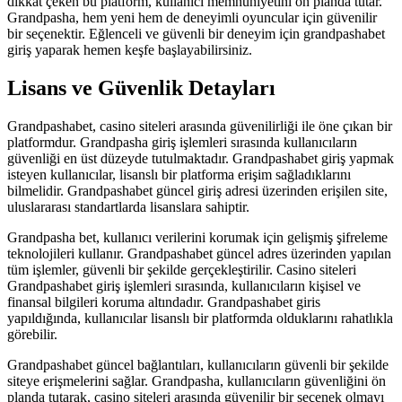
dikkat çeken bu platform, kullanıcı memnuniyetini ön planda tutar.
Grandpasha, hem yeni hem de deneyimli oyuncular için güvenilir
bir seçenektir. Eğlenceli ve güvenli bir deneyim için grandpashabet
giriş yaparak hemen keşfe başlayabilirsiniz.
Lisans ve Güvenlik Detayları
Grandpashabet, casino siteleri arasında güvenilirliği ile öne çıkan bir
platformdur. Grandpasha giriş işlemleri sırasında kullanıcıların
güvenliği en üst düzeyde tutulmaktadır. Grandpashabet giriş yapmak
isteyen kullanıcılar, lisanslı bir platforma erişim sağladıklarını
bilmelidir. Grandpashabet güncel giriş adresi üzerinden erişilen site,
uluslararası standartlarda lisanslara sahiptir.
Grandpasha bet, kullanıcı verilerini korumak için gelişmiş şifreleme
teknolojileri kullanır. Grandpashabet güncel adres üzerinden yapılan
tüm işlemler, güvenli bir şekilde gerçekleştirilir. Casino siteleri
Grandpashabet giriş işlemleri sırasında, kullanıcıların kişisel ve
finansal bilgileri koruma altındadır. Grandpashabet giris
yapıldığında, kullanıcılar lisanslı bir platformda olduklarını rahatlıkla
görebilir.
Grandpashabet güncel bağlantıları, kullanıcıların güvenli bir şekilde
siteye erişmelerini sağlar. Grandpasha, kullanıcıların güvenliğini ön
planda tutarak, casino siteleri arasında güvenilir bir seçenek olmayı