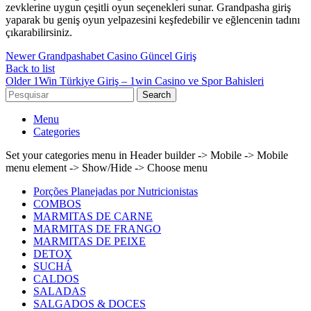
zevklerine uygun çeşitli oyun seçenekleri sunar. Grandpasha giriş
yaparak bu geniş oyun yelpazesini keşfedebilir ve eğlencenin tadını
çıkarabilirsiniz.
Newer
Grandpashabet Casino Güncel Giriş
Back to list
Older
1Win Türkiye Giriş – 1win Casino ve Spor Bahisleri
Search
Menu
Categories
Set your categories menu in Header builder -> Mobile -> Mobile
menu element -> Show/Hide -> Choose menu
Porções Planejadas por Nutricionistas
COMBOS
MARMITAS DE CARNE
MARMITAS DE FRANGO
MARMITAS DE PEIXE
DETOX
SUCHÁ
CALDOS
SALADAS
SALGADOS & DOCES