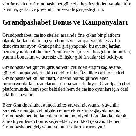
sürdürmektedir. Grandpashabet güncel adres üzerinden yapılan tüm
işlemler, şeffaf ve güvenilir bir şekilde gerçekleştirilir.
Grandpashabet Bonus ve Kampanyaları
Grandpashabet, casino siteleri arasında öne çıkan bir platform
olarak, kullanıcılarına çeşitli bonus ve kampanyalarla eşsiz bir
deneyim sunuyor. Grandpasha giriş yaparak, bu avantajlardan
hemen yararlanabilirsiniz. Yeni üyeler için özel hoşgeldin bonusları,
yatırım bonusları ve ücretsiz dönüşler gibi fırsatlar sizi bekliyor.
Grandpashabet güncel giriş adresi üzerinden erişim sağlayarak,
güncel kampanyaları takip edebilirsiniz. Özellikle casino siteleri
Grandpashabet kullanıcıları, düzenli olarak güncellenen
promosyonlarla kazançlarını artırma şansı buluyor. Grandpasha bet
platformunda, hem spor bahisleri hem de casino oyunları için özel
teklifler mevcut.
Eğer Grandpashabet güncel adres arayışındaysanız, güvenilir
kaynaklardan güncel bilgileri edinerek erişim sağlayabilirsiniz.
Grandpashabet, kullanıcılarının memnuniyetini ön planda tutarak,
sürekli yenilenen bonus seçenekleriyle dikkat çekiyor. Hemen
Grandpashabet giriş yapın ve bu fırsatları kaçırmayın!