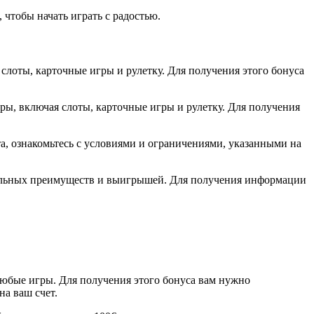
 чтобы начать играть с радостью.
 слоты, карточные игры и рулетку. Для получения этого бонуса
гры, включая слоты, карточные игры и рулетку. Для получения
а, ознакомьтесь с условиями и ограничениями, указанными на
тельных преимуществ и выигрышей. Для получения информации
 любые игры. Для получения этого бонуса вам нужно
на ваш счет.