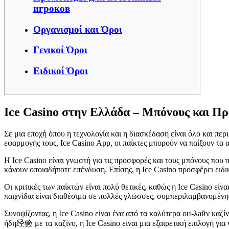
игроков
Οργανισμοί και Όροι
Γενικοί Όροι
Ειδικοί Όροι
Ice Casino στην Ελλάδα – Μπόνους και Π
Σε μια εποχή όπου η τεχνολογία και η διασκέδαση είναι όλο και περ
εφαρμογής τους, Ice Casino App, οι παίκτες μπορούν να παίξουν τα α
Η Ice Casino είναι γνωστή για τις προσφορές και τους μπόνους που 
κάνουν οποιαδήποτε επένδυση. Επίσης, η Ice Casino προσφέρει ειδι
Οι κριτικές των παίκτών είναι πολύ θετικές, καθώς η Ice Casino εί
παιχνίδια είναι διαθέσιμα σε πολλές γλώσσες, συμπεριλαμβανομένης 
Συνοψίζοντας, η Ice Casino είναι ένα από τα καλύτερα он-λайν καζί
ήδη经验 με τα καζίνο, η Ice Casino είναι μια εξαιρετική επιλογή για