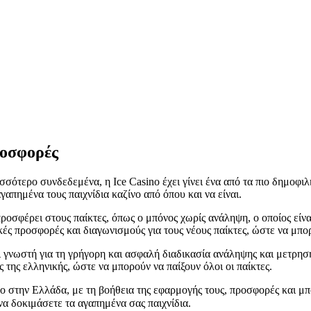
ροσφορές
ισσότερο συνδεδεμένα, η Ice Casino έχει γίνει ένα από τα πιο δημοφι
γαπημένα τους παιχνίδια καζίνο από όπου και να είναι.
προσφέρει στους παίκτες, όπως ο μπόνος χωρίς ανάληψη, ο οποίος είνα
κές προσφορές και διαγωνισμούς για τους νέους παίκτες, ώστε να μπ
ναι γνωστή για τη γρήγορη και ασφαλή διαδικασία ανάληψης και μετρησ
της ελληνικής, ώστε να μπορούν να παίξουν όλοι οι παίκτες.
νο στην Ελλάδα, με τη βοήθεια της εφαρμογής τους, προσφορές και μπ
 να δοκιμάσετε τα αγαπημένα σας παιχνίδια.