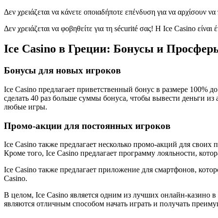
Δεν χρειάζεται να κάνετε οποιαδήποτε επένδυση για να αρχίσουν να 
Δεν χρειάζεται να φοβηθείτε για τη sécurité σας! Η Ice Casino είνα
Ice Casino в Греции: Бонусы и Просфер
Бонусы для новых игроков
Ice Casino предлагает приветственный бонус в размере 100% до
сделать 40 раз больше суммы бонуса, чтобы вывести деньги из а
любые игры.
Промо-акции для постоянных игроков
Ice Casino также предлагает несколько промо-акций для своих 
Кроме того, Ice Casino предлагает программу лояльности, кото
Ice Casino также предлагает приложение для смартфонов, кото
Casino.
В целом, Ice Casino является одним из лучших онлайн-казино в
являются отличным способом начать играть и получать преиму