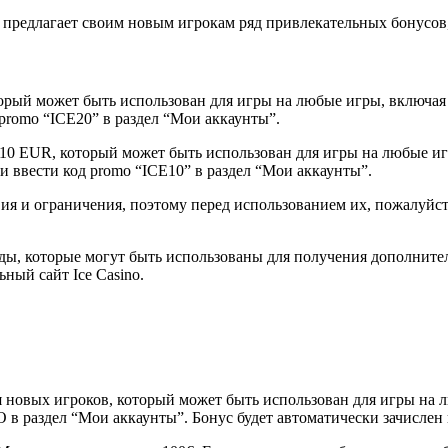
, предлагает своим новым игрокам ряд привлекательных бонусов,
оторый может быть использован для игры на любые игры, включая
 promo “ICE20” в раздел “Мои аккаунты”.
ре 10 EUR, который может быть использован для игры на любые и
 и ввести код promo “ICE10” в раздел “Мои аккаунты”.
ия и ограничения, поэтому перед использованием их, пожалуйст
ды, которые могут быть использованы для получения дополни
ный сайт Ice Casino.
для новых игроков, который может быть использован для игры на
O в раздел “Мои аккаунты”. Бонус будет автоматически зачислен 