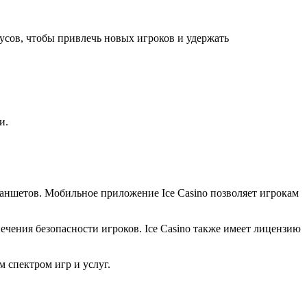
нусов, чтобы привлечь новых игроков и удержать
и.
ланшетов. Мобильное приложение Ice Casino позволяет игрокам
ечения безопасности игроков. Ice Casino также имеет лицензию
м спектром игр и услуг.