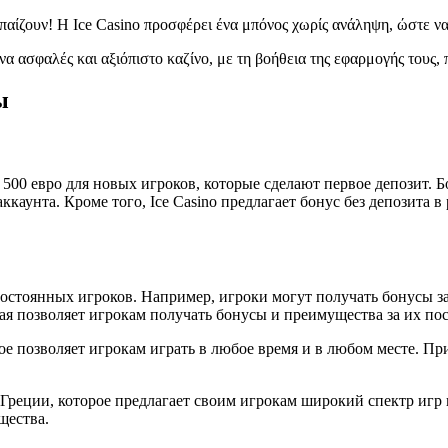
παίζουν! Η Ice Casino προσφέρει ένα μπόνος χωρίς ανάληψη, ώστε να 
ι ένα ασφαλές και αξιόπιστο καζίνο, με τη βοήθεια της εφαρμογής του
ы
 500 евро для новых игроков, которые сделают первое депозит. Б
ккаунта. Кроме того, Ice Casino предлагает бонус без депозита 
постоянных игроков. Например, игроки могут получать бонусы за
рая позволяет игрокам получать бонусы и преимущества за их пос
рое позволяет игрокам играть в любое время и в любом месте. П
 Греции, которое предлагает своим игрокам широкий спектр игр и
щества.