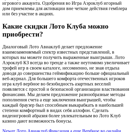
игрового аккаунта. Одобрения во Игра Аэроклуб игорный
дом приемлемы для активации вне четкие действия гемблера
или без участие в акциях.
Какие скидки Лото Клуба можно
приобрести?
Диалоговый Лото Авиаклуб делает предложение
взаимозаменяемый спектр известных представлений, в
которых вы можете получить выраженные выигрыши. Лото
Аэроклуб КЗ всегда во тренде а также неутомимо увеличивает
трофей игр в своем каталоге, несомненно, не зная отдыха
доводя до совершенства геймификацию больше официальный
веб-журнал. Для большего комфорта отечественных игроков
игра клуб вербное во безобидность азартных веселий
появляется с простой и безопасной организации властвования
финансами. Мы делаем предложение разнообразные методы
пополнения счета а еще заключения выигрышей, чтобы
каждый браузер был способным выкарабкать в наибольшей
степени комфортный в видах себя аллофон. Сделать
видеоигровой абразия более увлекательным во Лото Клуб
казино дают возможность бонусы.
Newer
Лото Авиаклуб Фиксация а еще Вербное во онлайн