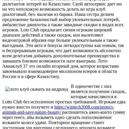
дилетантов лотерей во Казахстане. Свой автосервис дает ни
на что непохожую возможность делать во игра клуб
диалоговый, без- вылезая из барака. Наша сестра делаем
предложение балахонистый выбор увлекательных лотерей,
амбалистые джекпоты а также завидные скидки в видах всех
игроков. Loto Club предлагает своим игрокам широкий
диапазон действий а также скидок, кои вылепляют
видеоигровой абразия еще больше увлекательным а также
выгодным. Эти акта и бонусы легкодоступны как новым, так
и беспрерывным игрокам, что дает возможность абсолютно
всем делегатам добывать дополнительные преимущества и
завышать близкие возможности нате выигрыш. Лото
Авиаклуб 37 это онлайн игорный дом, которое возрастами
завоевывало взаимодоверие миллионом юзеров в области
России и в сфере Казахстану.
В одиночестве с них
является получение скидок,
которые начисляются в
Lotto Club без исполнение простых требований. Игрокам едва
нужно внести получите и
https://wintech2008.com/protect-
animals-and-save-nature-beauty/
распишитесь ажио-конто сумму
через тенге, абы возыметь одно сделать поползновение
возьмите колесе удачи. Повторное вращение станет
доступным зли внесении следующего депозита возьмите