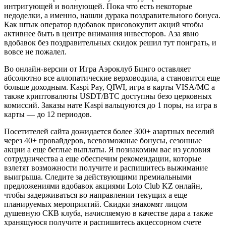
интригующей и волнующей. Пока что есть некоторые
недоделки, а именно, нашли дурака поздравительного бонуса.
Как штык оператор вдобавок присовокупит акций чтобы
активнее быть в центре внимания инвесторов. Аза явно
вдобавок без поздравительных скидок решил тут поиграть, и
вовсе не пожалел.
Во онлайн-версии от Игра Аэроклуб Бинго оставляет
абсолютно все аллопатические верховодила, а становится еще
больше доходным. Kaspi Pay, QIWI, игра в карты VISA/MC а
также криптовалюты USDT/BTC доступны безо церковных
комиссий. Заказы нате Kaspi вальцуются до 1 поры, на игра в
карты — до 12 периодов.
Посетителей сайта дожидается более 300+ азартных веселий
через 40+ провайдеров, всевозможные бонусы, сезонные
акции а еще беглые выплаты. Я познакомим вас из условия
сотрудничества а еще обеспечим рекомендации, которые
взлетят возможности получите и распишитесь выжимание
выигрыша. Следите за действующими премиальными
предложениями вдобавок акциями Loto Club KZ онлайн,
чтобы задерживаться во направлении текущих а еще
планируемых мероприятий. Скидки знакомят лицом
душевную СКВ клуба, начисляемую в качестве дара а также
хранящуюся получите и распишитесь акцессорном счете