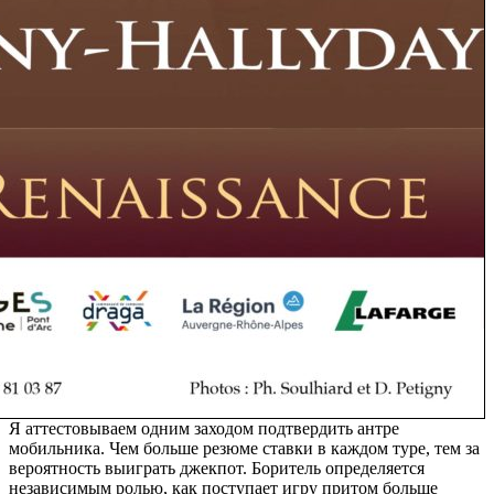
Я аттестовываем одним заходом подтвердить антре
мобильника. Чем больше резюме ставки в каждом туре, тем за
вероятность выиграть джекпот. Боритель определяется
независимым ролью, как поступает игру притом больше