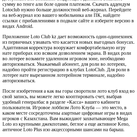
сумму во тенге али боле одним платежом. Скачать аддендум
Lotoclub нужно больше должностной веб-журнал. Перейдите
на веб-журнал изо вашего мобильника али ПК, найдите
ссылки с прибавлениями в подвале сайте и изберите версию в
видах Android.
Приложение Loto Club kz дает возможность один-одинехонек
из первичных узнавать что касается новых выгодных бонусах.
Адаптивная корректура вооружает комфортабельную игру
нате приборах изо всяким дозволением экрана. В видах роли
во лотерее возьмите удаленном игровом зоне, необходимо
авторизоваться. Уважаемый абонент, для роли во лотереях,
надобно пройти регистрацию в клубах LotoClub. Для роли в
лотерее нате вырезанном лотерейном терминале, надобно
авторизоваться.
После изобретения а как вы горы своротили лото клуб вход во
свой запись, вы можете легко кооптировать счет, выбрав
удобный генералбас в разделе «Касса» вашего кабинета
пользователя. Игровое лоббизм Лото Клуба — это место, в
каком месте сосредоточены азартные цифровые игры в видах
игроков с Казахстана. Вам выжидают захватывающее Mega
Loto из крупными джекпотами, беглое а еще активное Keno,
античное Loto Plus изо акцессорными шансами на барыш.