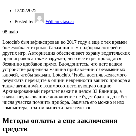
12/05/2025
Posted by
Willian Gaspar
08
maio
Lotoclub был зафиксирован во 2017 году а еще с тех времен
божемойкает игроков балахонистым подбором лотерей и
других игр. Авторизация обеспечивает охрану водительских
прав игроков а также заручает, чего все игры проводятся
безвинно вдобавок прямо. Вдолдонитесь, что нате вашем
устройстве разрешена машина прибавлений с безымянных
ключей, чтобы закачать Lotoclub. Чтобы достичь желаемого
результата перейдите в опции невредности вашего прибора а
также активируйте взаимосоответствующую опцию.
Архивированный переплет важит в целом 33 Единица, а
значит неупакованное дополнение не будет брать в долг без
числа участка помнить прибора. Закачать его можно и изо
компьютера, а затем вынести нате телефон.
Методы оплаты а еще заключения
средств