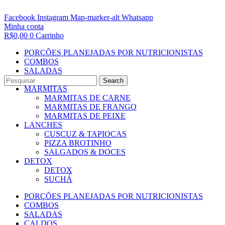
Facebook
Instagram
Map-marker-alt
Whatsapp
Minha conta
R$
0,00
0
Carrinho
PORÇÕES PLANEJADAS POR NUTRICIONISTAS​
COMBOS
SALADAS
CALDOS
Search
MARMITAS
MARMITAS DE CARNE
MARMITAS DE FRANGO
MARMITAS DE PEIXE
LANCHES
CUSCUZ & TAPIOCAS
PIZZA BROTINHO
SALGADOS & DOCES
DETOX
DETOX
SUCHÁ
PORÇÕES PLANEJADAS POR NUTRICIONISTAS​
COMBOS
SALADAS
CALDOS