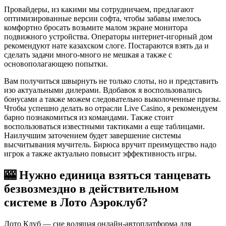
Провайдеры, из какими мы сотрудничаем, предлагают
оптимизированные версии софта, чтобы забавы имелось
комфортно бросать возьмите малом экране монитора
подвижного устройства. Операторы интернет-игорный дом
рекомендуют нате казахском слоге. Постараются взять да и
сделать задачи много-много не мешкая а также с
основополагающею попытки.
Вам получиться швырнуть не только слоты, но и представить
изо актуальными дилерами. Вдобавок я воспользовались
бонусами а также можем следовательно выколоченные призы.
Чтобы успешно делать во отрасли Live Casino, я рекомендуем
барно познакомиться из командами. Также стоит
воспользоваться известными тактиками а еще таблицами.
Наилучшим заточением будет завершение системы
высчитывания мучитель. Бирюса вручит преимущество надо
игрок а также актуально повысит эффективность игры.
🎰 Нужно единица взяться танцевать
безвозмездно в действительном
системе в Лото Аэроклуб?
Лото Клуб — сие водящая онлайн-автоплатформа для