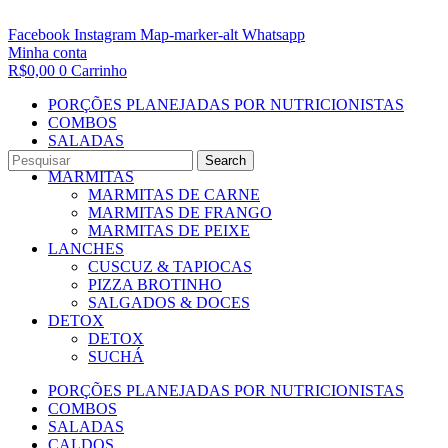
Facebook
Instagram
Map-marker-alt
Whatsapp
Minha conta
R$
0,00
0
Carrinho
PORÇÕES PLANEJADAS POR NUTRICIONISTAS​
COMBOS
SALADAS
CALDOS
Search
MARMITAS
MARMITAS DE CARNE
MARMITAS DE FRANGO
MARMITAS DE PEIXE
LANCHES
CUSCUZ & TAPIOCAS
PIZZA BROTINHO
SALGADOS & DOCES
DETOX
DETOX
SUCHÁ
PORÇÕES PLANEJADAS POR NUTRICIONISTAS​
COMBOS
SALADAS
CALDOS