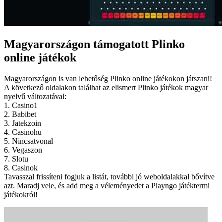
Magyarországon támogatott Plinko
online játékok
Magyarországon is van lehetőség Plinko online játékokon játszani!
A következő oldalakon találhat az elismert Plinko játékok magyar
nyelvű változatával:
1. Casino1
2. Babibet
3. Jatekzoin
4. Casinohu
5. Nincsatvonal
6. Vegaszon
7. Slotu
8. Casinok
Tavasszal frissíteni fogjuk a listát, további jó weboldalakkal bővítve
azt. Maradj vele, és add meg a véleményedet a Playngo játéktermi
játékokról!