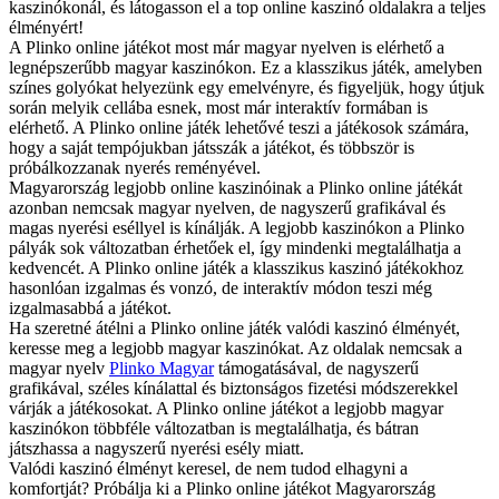
kaszinókonál, és látogasson el a top online kaszinó oldalakra a teljes
élményért!
A Plinko online játékot most már magyar nyelven is elérhető a
legnépszerűbb magyar kaszinókon. Ez a klasszikus játék, amelyben
színes golyókat helyezünk egy emelvényre, és figyeljük, hogy útjuk
során melyik cellába esnek, most már interaktív formában is
elérhető. A Plinko online játék lehetővé teszi a játékosok számára,
hogy a saját tempójukban játsszák a játékot, és többször is
próbálkozzanak nyerés reményével.
Magyarország legjobb online kaszinóinak a Plinko online játékát
azonban nemcsak magyar nyelven, de nagyszerű grafikával és
magas nyerési eséllyel is kínálják. A legjobb kaszinókon a Plinko
pályák sok változatban érhetőek el, így mindenki megtalálhatja a
kedvencét. A Plinko online játék a klasszikus kaszinó játékokhoz
hasonlóan izgalmas és vonzó, de interaktív módon teszi még
izgalmasabbá a játékot.
Ha szeretné átélni a Plinko online játék valódi kaszinó élményét,
keresse meg a legjobb magyar kaszinókat. Az oldalak nemcsak a
magyar nyelv
Plinko Magyar
támogatásával, de nagyszerű
grafikával, széles kínálattal és biztonságos fizetési módszerekkel
várják a játékosokat. A Plinko online játékot a legjobb magyar
kaszinókon többféle változatban is megtalálhatja, és bátran
játszhassa a nagyszerű nyerési esély miatt.
Valódi kaszinó élményt keresel, de nem tudod elhagyni a
komfortját? Próbálja ki a Plinko online játékot Magyarország