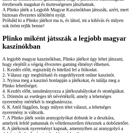
érezhessék magukat és tisztességesen játszhatnak.
A Plinko játék a Legjobb Magyar Kaszinókban játsszák, azért, mert
biztosan élvezetes időtöltést nyújt.
Próbáld ki a Plinko játékot ma is, és látod, mi a kihívás és milyen
sok öröm rejlik benne!
Plinko miként játsszák a legjobb magyar
kaszinókban
A legjobb magyar kaszinókban, Plinko játékot úgy lehet játszani,
hogy elejétől a végeig élvezetes gaming élményt élhetsen.
1. Kezdés előtt, regisztrálj és hitelízd fel a fiókodat.
2. Válassz egy megbízható és engedélyezett online kaszinót.
3. Nyissa meg a kaszinó honlapján a játékokat, és találja meg a
Plinko lehetőséget.
4. Kezdés előtt, tanulmányozza a játékszabályokat és stratégiákat.
5. Döntsön az esetleges tét névértékről, amely a lehetséges
nyeremény mértékét is meghatározza.
6. K Attól függően, hogy milyen tétet választ, a lehetséges
nyeremény is változik.
7. A Plinko játék során aranygolyókat dobunk le a deszkára,
amelyek lefelé pattannak és véletlenszerűen érkeznek a dobóztetőre.
8. A játékosok nyereményt kapnak, amennyiben az aranygolyó a