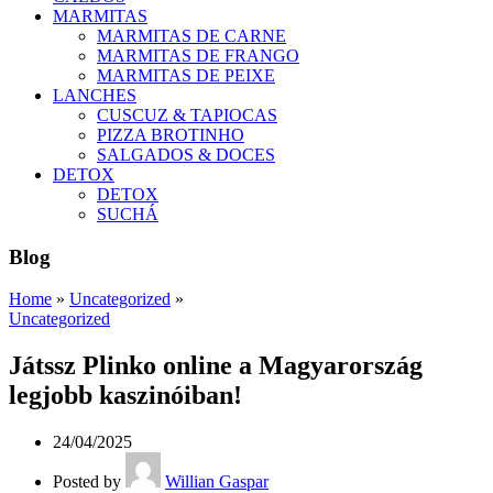
MARMITAS
MARMITAS DE CARNE
MARMITAS DE FRANGO
MARMITAS DE PEIXE
LANCHES
CUSCUZ & TAPIOCAS
PIZZA BROTINHO
SALGADOS & DOCES
DETOX
DETOX
SUCHÁ
Blog
Home
»
Uncategorized
»
Uncategorized
Játssz Plinko online a Magyarország
legjobb kaszinóiban!
24/04/2025
Posted by
Willian Gaspar