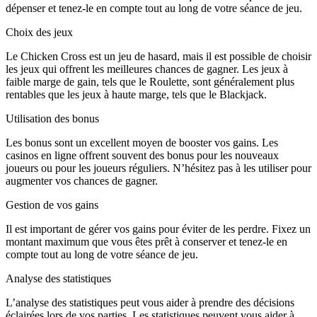
dépenser et tenez-le en compte tout au long de votre séance de jeu.
Choix des jeux
Le Chicken Cross est un jeu de hasard, mais il est possible de choisir
les jeux qui offrent les meilleures chances de gagner. Les jeux à
faible marge de gain, tels que le Roulette, sont généralement plus
rentables que les jeux à haute marge, tels que le Blackjack.
Utilisation des bonus
Les bonus sont un excellent moyen de booster vos gains. Les
casinos en ligne offrent souvent des bonus pour les nouveaux
joueurs ou pour les joueurs réguliers. N’hésitez pas à les utiliser pour
augmenter vos chances de gagner.
Gestion de vos gains
Il est important de gérer vos gains pour éviter de les perdre. Fixez un
montant maximum que vous êtes prêt à conserver et tenez-le en
compte tout au long de votre séance de jeu.
Analyse des statistiques
L’analyse des statistiques peut vous aider à prendre des décisions
éclairées lors de vos parties. Les statistiques peuvent vous aider à