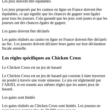
Les jeux doivent être équitables
Les jeux proposés par les casinos en ligne en France doivent être
équitables, ce qui signifie que les chances de gagner sont égales
pour tous les joueurs. Cela garantit que les jeux sont justes et que les
joueurs ont des chances égales de gagner.
Les gains doivent être déclarés
Les gains réalisés au casino en ligne en France doivent être déclarés
au fisc. Les joueurs doivent déclarer leurs gains sur leur déclaration
fiscale annuelle.
Les règles spécifiques au Chicken Cross
Le Chicken Cross est un jeu de hasard
Le Chicken Cross est un jeu de hasard qui consiste à faire traverser
un poulet à travers une route sinueuse. Le jeu est réglementé par
l’ARJEL et est soumis aux mêmes règles que les autres jeux de
hasard.
Les gains sont limités
Les gains réalisés au Chicken Cross sont limités. Les joueurs ne