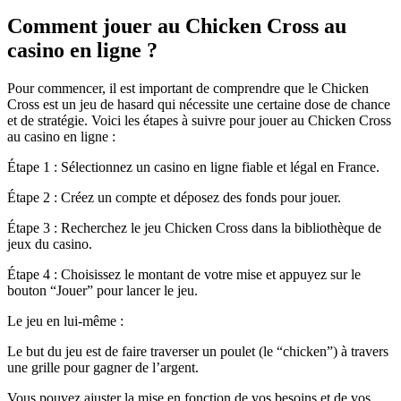
Comment jouer au Chicken Cross au
casino en ligne ?
Pour commencer, il est important de comprendre que le Chicken
Cross est un jeu de hasard qui nécessite une certaine dose de chance
et de stratégie. Voici les étapes à suivre pour jouer au Chicken Cross
au casino en ligne :
Étape 1 : Sélectionnez un casino en ligne fiable et légal en France.
Étape 2 : Créez un compte et déposez des fonds pour jouer.
Étape 3 : Recherchez le jeu Chicken Cross dans la bibliothèque de
jeux du casino.
Étape 4 : Choisissez le montant de votre mise et appuyez sur le
bouton “Jouer” pour lancer le jeu.
Le jeu en lui-même :
Le but du jeu est de faire traverser un poulet (le “chicken”) à travers
une grille pour gagner de l’argent.
Vous pouvez ajuster la mise en fonction de vos besoins et de vos