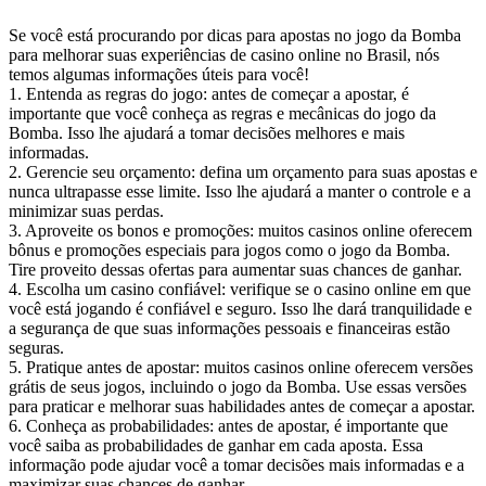
Se você está procurando por dicas para apostas no jogo da Bomba
para melhorar suas experiências de casino online no Brasil, nós
temos algumas informações úteis para você!
1. Entenda as regras do jogo: antes de começar a apostar, é
importante que você conheça as regras e mecânicas do jogo da
Bomba. Isso lhe ajudará a tomar decisões melhores e mais
informadas.
2. Gerencie seu orçamento: defina um orçamento para suas apostas e
nunca ultrapasse esse limite. Isso lhe ajudará a manter o controle e a
minimizar suas perdas.
3. Aproveite os bonos e promoções: muitos casinos online oferecem
bônus e promoções especiais para jogos como o jogo da Bomba.
Tire proveito dessas ofertas para aumentar suas chances de ganhar.
4. Escolha um casino confiável: verifique se o casino online em que
você está jogando é confiável e seguro. Isso lhe dará tranquilidade e
a segurança de que suas informações pessoais e financeiras estão
seguras.
5. Pratique antes de apostar: muitos casinos online oferecem versões
grátis de seus jogos, incluindo o jogo da Bomba. Use essas versões
para praticar e melhorar suas habilidades antes de começar a apostar.
6. Conheça as probabilidades: antes de apostar, é importante que
você saiba as probabilidades de ganhar em cada aposta. Essa
informação pode ajudar você a tomar decisões mais informadas e a
maximizar suas chances de ganhar.