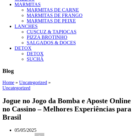
MARMITAS
MARMITAS DE CARNE
MARMITAS DE FRANGO
MARMITAS DE PEIXE
LANCHES
CUSCUZ & TAPIOCAS
PIZZA BROTINHO
SALGADOS & DOCES
DETOX
DETOX
SUCHÁ
Blog
Home
»
Uncategorized
»
Uncategorized
Jogue no Jogo da Bomba e Aposte Online
no Cassino – Melhores Experiências para
Brasil
05/05/2025