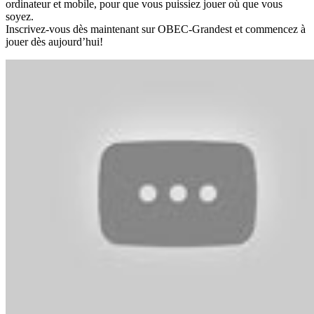
ordinateur et mobile, pour que vous puissiez jouer où que vous
soyez.
Inscrivez-vous dès maintenant sur OBEC-Grandest et commencez à
jouer dès aujourd’hui!