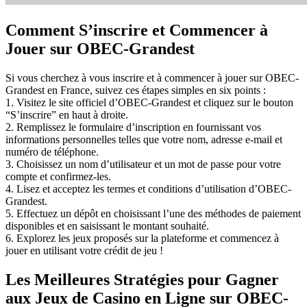
Comment S’inscrire et Commencer à
Jouer sur OBEC-Grandest
Si vous cherchez à vous inscrire et à commencer à jouer sur OBEC-
Grandest en France, suivez ces étapes simples en six points :
1. Visitez le site officiel d’OBEC-Grandest et cliquez sur le bouton
“S’inscrire” en haut à droite.
2. Remplissez le formulaire d’inscription en fournissant vos
informations personnelles telles que votre nom, adresse e-mail et
numéro de téléphone.
3. Choisissez un nom d’utilisateur et un mot de passe pour votre
compte et confirmez-les.
4. Lisez et acceptez les termes et conditions d’utilisation d’OBEC-
Grandest.
5. Effectuez un dépôt en choisissant l’une des méthodes de paiement
disponibles et en saisissant le montant souhaité.
6. Explorez les jeux proposés sur la plateforme et commencez à
jouer en utilisant votre crédit de jeu !
Les Meilleures Stratégies pour Gagner
aux Jeux de Casino en Ligne sur OBEC-