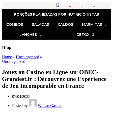
PORÇÕES PLANEJADAS POR NUTRICIONISTAS​
COMBOS
SALADAS
CALDOS
MARMITAS
LANCHES
DETOX
Blog
Home
»
Uncategorized
»
Uncategorized
Jouez au Casino en Ligne sur OBEC-
Grandest.fr : Découvrez une Expérience
de Jeu Incomparable en France
07/04/2025
Posted by
Willian Gaspar