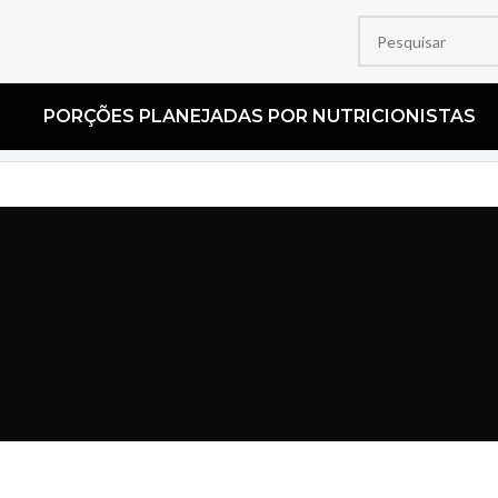
PORÇÕES PLANEJADAS POR NUTRICIONISTAS​