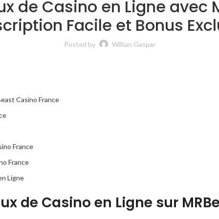
eux de Casino en Ligne avec
scription Facile et Bonus Excl
Posted by
Willian Gaspar
Beast Casino France
ce
sino France
ino France
en Ligne
eux de Casino en Ligne sur MRB