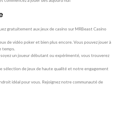
 et commencez à jouer dès aujourd’hui!
e
Jouez gratuitement aux jeux de casino sur MRBeast Casino
 jeux de vidéo poker et bien plus encore. Vous pouvez jouer à
le temps.
s soyez un joueur débutant ou expérimenté, vous trouverez
e sélection de jeux de haute qualité et notre engagement
’endroit idéal pour vous. Rejoignez notre communauté de