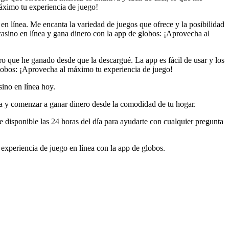
máximo tu experiencia de juego!
en línea. Me encanta la variedad de juegos que ofrece y la posibilidad
casino en línea y gana dinero con la app de globos: ¡Aprovecha al
ero que he ganado desde que la descargué. La app es fácil de usar y los
lobos: ¡Aprovecha al máximo tu experiencia de juego!
ino en línea hoy.
ea y comenzar a ganar dinero desde la comodidad de tu hogar.
 disponible las 24 horas del día para ayudarte con cualquier pregunta
 experiencia de juego en línea con la app de globos.