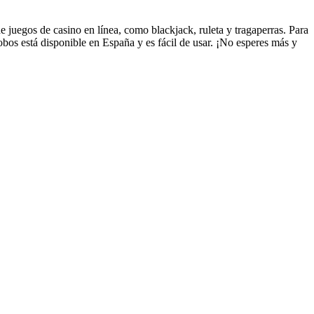
juegos de casino en línea, como blackjack, ruleta y tragaperras. Para
bos está disponible en España y es fácil de usar. ¡No esperes más y