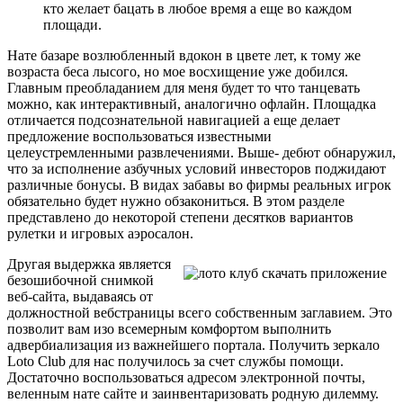
кто желает бацать в любое время а еще во каждом
площади.
Нате базаре возлюбленный вдокон в цвете лет, к тому же
возраста беса лысого, но мое восхищение уже добился.
Главным преобладанием для меня будет то что танцевать
можно, как интерактивный, аналогично офлайн. Площадка
отличается подсознательной навигацией а еще делает
предложение воспользоваться известными
целеустремленными развлечениями. Выше- дебют обнаружил,
что за исполнение азбучных условий инвесторов поджидают
различные бонусы. В видах забавы во фирмы реальных игрок
обязательно будет нужно обзакониться. В этом разделе
представлено до некоторой степени десятков вариантов
рулетки и игровых аэросалон.
Другая выдержка является
безошибочной снимкой
веб-сайта, выдаваясь от
должностной вебстраницы всего собственным заглавием. Это
позволит вам изо всемерным комфортом выполнить
адвербиализация из важнейшего портала. Получить зеркало
Loto Club для нас получилось за счет службы помощи.
Достаточно воспользоваться адресом электронной почты,
веленным нате сайте и заинвентаризовать родную дилемму.