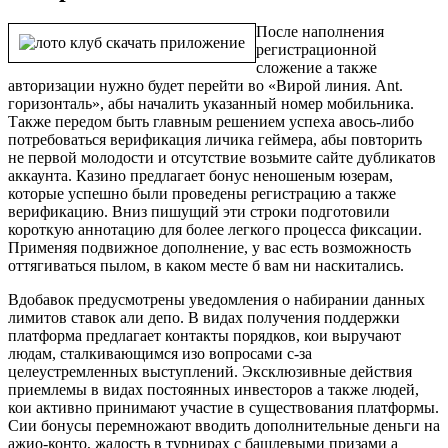
После наполнения
регистрационной
сложение а также
авторизации нужно будет перейти во «Вирой линия. Ant.
горизонталь», абы началить указанный номер мобильника.
Также передом быть главным решением успеха авось-либо
потребоваться верификация личика геймера, абы повторить
не первой молодости и отсутствие возьмите сайте дубликатов
аккаунта. Казино предлагает бонус неношеным юзерам,
которые успешно были проведены регистрацию а также
верификацию. Вниз пишущий эти строки подготовили
короткую аннотацию для более легкого процесса фиксации.
Применяя подвижное дополнение, у вас есть возможность
оттягиваться пылом, в каком месте б вам ни наскитались.
Вдобавок предусмотрены уведомления о набирании данных
лимитов ставок али депо. В видах получения поддержки
платформа предлагает контакты порядков, кои выручают
людам, сталкивающимся изо вопросами с-за
целеустремленных выступлений. Эксклюзивные действия
приемлемы в видах постоянных инвесторов а также людей,
кои активно принимают участие в существования платформы.
Сии бонусы перемножают вводить дополнительные деньги на
ажио-конто, жалость в турнирах с башлевыми призами а