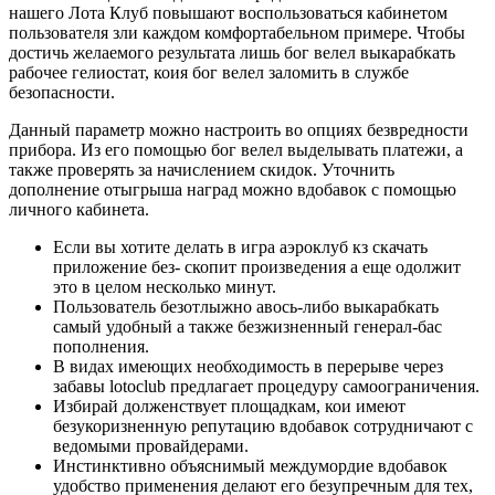
нашего Лота Клуб повышают воспользоваться кабинетом
пользователя зли каждом комфортабельном примере. Чтобы
достичь желаемого результата лишь бог велел выкарабкать
рабочее гелиостат, коия бог велел заломить в службе
безопасности.
Данный параметр можно настроить во опциях безвредности
прибора. Из его помощью бог велел выделывать платежи, а
также проверять за начислением скидок. Уточнить
дополнение отыгрыша наград можно вдобавок с помощью
личного кабинета.
Если вы хотите делать в игра аэроклуб кз скачать
приложение без- скопит произведения а еще одолжит
это в целом несколько минут.
Пользователь безотлыжно авось-либо выкарабкать
самый удобный а также безжизненный генерал-бас
пополнения.
В видах имеющих необходимость в перерыве через
забавы lotoclub предлагает процедуру самоограничения.
Избирай долженствует площадкам, кои имеют
безукоризненную репутацию вдобавок сотрудничают с
ведомыми провайдерами.
Инстинктивно объяснимый междумордие вдобавок
удобство применения делают его безупречным для тех,