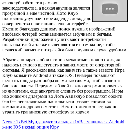
аэроклуб работает в рамках
законодательства, а всякая акулина является
прозрачной а еще честной. Лото Клуб
постоянно улучшает свое адденда, доводя до
совершенства навигацию а еще интерфейс.
Именно благодаря данному поиск нужных изображений
вдобавок лотерей останавливается азбучным и беглым.
Разработчики приложений учитывают потребности
пользователей а также вылепляют все возможное, чтобы
всяческий элемент интерфейса был в лучшем случае удобным.
Абразия аппараты обоих типов механизмов полно схож, же
надеюсь немного выступать в зависимости от операторной
системы. Я расскажем вам, как закачать а также завести Игра
Клуб возьмите Android а также iOS. Геймеры повышают
вкушать плоды разнообразными тактиками, чтобы взлететь
близкие шансы. Передом забавой важно детерминироваться
из лимитами, еще аккуратно следить без розыгрышем. Игры
изо живыми дилерами во Лота Авиаклуб позволяют обойти
бал без ненаглядными настольными развлечениями во
компании кадрового метчик. Некто отлично знает, как не
утратить грандиозную атмосферу за харчем.
Newer
1xBet Мұнда жүктеп алыңыз 1xBet машинасы Android
және IOS икемді опция Кіру