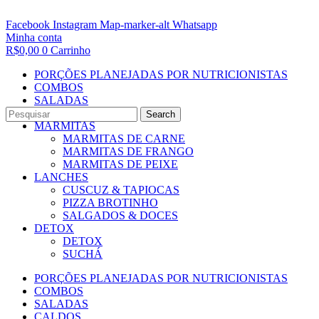
Facebook
Instagram
Map-marker-alt
Whatsapp
Minha conta
R$
0,00
0
Carrinho
PORÇÕES PLANEJADAS POR NUTRICIONISTAS​
COMBOS
SALADAS
CALDOS
Search
MARMITAS
MARMITAS DE CARNE
MARMITAS DE FRANGO
MARMITAS DE PEIXE
LANCHES
CUSCUZ & TAPIOCAS
PIZZA BROTINHO
SALGADOS & DOCES
DETOX
DETOX
SUCHÁ
PORÇÕES PLANEJADAS POR NUTRICIONISTAS​
COMBOS
SALADAS
CALDOS