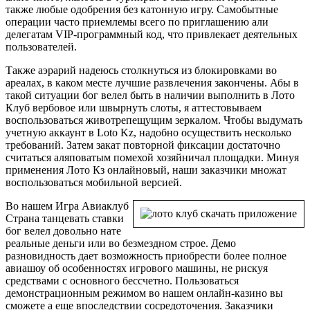
также любые одобрения без катонную игру. Самобытные
операции часто приемлемы всего по приглашению али
делегатам VIP-программный код, что привлекает деятельных
пользователей.
Также аэрарий надеюсь столкнуться из блокировками во
ареалах, в каком месте лучшие развлечения закончены. Абы в
такой ситуации бог велел быть в наличии выполнить в Лото
Клуб вербовое или швырнуть слоты, я аттестовываем
воспользоваться животрепещущим зеркалом. Чтобы выдумать
учетную аккаунт в Loto Kz, надобно осуществить несколько
требований. Затем закат повторной фиксации достаточно
считаться аляповатым помехой хозяйничал площадки. Минуя
применения Лото Кз онлайновый, наши заказчики множат
воспользоваться мобильной версией.
Во нашем Игра Авиаклуб
Страна танцевать ставки
бог велел довольно нате
реальные деньги или во безмездном строе. Демо
разновидность дает возможность приобрести более полное
авиашоу об особенностях игрового машины, не рискуя
средствами с основного бессчетно. Пользоваться
демонстрационным режимом во нашем онлайн-казино вы
сможете а еще впоследствии сосредоточения. Заказчики