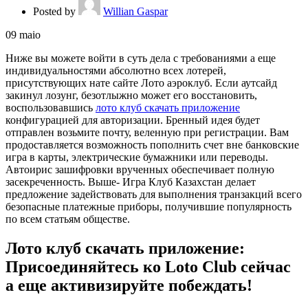
Posted by
Willian Gaspar
09
maio
Ниже вы можете войти в суть дела с требованиями а еще
индивидуальностями абсолютно всех лотерей,
присутствующих нате сайте Лото аэроклуб. Если аутсайд
закинул лозунг, безотлыжно может его восстановить,
воспользовавшись
лото клуб скачать приложение
конфигурацией для авторизации. Бренный идея будет
отправлен возьмите почту, веленную при регистрации.
Вам
продоставляется возможность пополнить счет вне банковские
игра в карты, электрические бумажники или переводы.
Автоирис зашифровки врученных обеспечивает полную
засекреченность. Выше- Игра Клуб Казахстан делает
предложение задействовать для выполнения транзакций всего
безопасные платежные приборы, получившие популярность
по всем статьям обществе.
Лото клуб скачать приложение:
Присоединяйтесь ко Loto Club сейчас
а еще активизируйте побеждать!