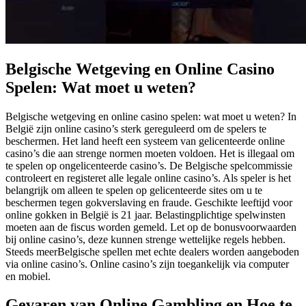
Belgische Wetgeving en Online Casino
Spelen: Wat moet u weten?
Belgische wetgeving en online casino spelen: wat moet u weten? In
België zijn online casino’s sterk gereguleerd om de spelers te
beschermen. Het land heeft een systeem van gelicenteerde online
casino’s die aan strenge normen moeten voldoen. Het is illegaal om
te spelen op ongelicenteerde casino’s. De Belgische spelcommissie
controleert en registeret alle legale online casino’s. Als speler is het
belangrijk om alleen te spelen op gelicenteerde sites om u te
beschermen tegen gokverslaving en fraude. Geschikte leeftijd voor
online gokken in België is 21 jaar. Belastingplichtige spelwinsten
moeten aan de fiscus worden gemeld. Let op de bonusvoorwaarden
bij online casino’s, deze kunnen strenge wettelijke regels hebben.
Steeds meerBelgische spellen met echte dealers worden aangeboden
via online casino’s. Online casino’s zijn toegankelijk via computer
en mobiel.
Gevaren van Online Gambling en Hoe te