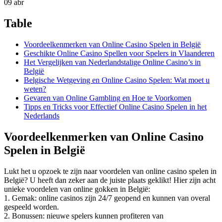
09
abr
Table
Voordeelkenmerken van Online Casino Spelen in België
Geschikte Online Casino Spellen voor Spelers in Vlaanderen
Het Vergelijken van Nederlandstalige Online Casino’s in
België
Belgische Wetgeving en Online Casino Spelen: Wat moet u
weten?
Gevaren van Online Gambling en Hoe te Voorkomen
Tipps en Tricks voor Effectief Online Casino Spelen in het
Nederlands
Voordeelkenmerken van Online Casino
Spelen in België
Lukt het u opzoek te zijn naar voordelen van online casino spelen in
België? U heeft dan zeker aan de juiste plaats geklikt! Hier zijn acht
unieke voordelen van online gokken in België:
1. Gemak: online casinos zijn 24/7 geopend en kunnen van overal
gespeeld worden.
2. Bonussen: nieuwe spelers kunnen profiteren van