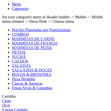
Menu
Categories
Set your categories menu in Header builder -> Mobile -> Mobile
menu element -> Show/Hide -> Choose menu
Porções Planejadas por Nutricionistas
COMBOS
MARMITAS DE CARNE
MARMITAS DE FRANGO
MARMITAS DE PEIXE
DETOX
SUCHÁ
CALDOS
SALADAS
SALGADOS & DOCES
BOLOS & BROWNIES
Pizza Brotinho
Cuscuz & Tapiocas
Frutas Secas & Castanhas
Carrinho
Close
Shop
0
items
Carrinho