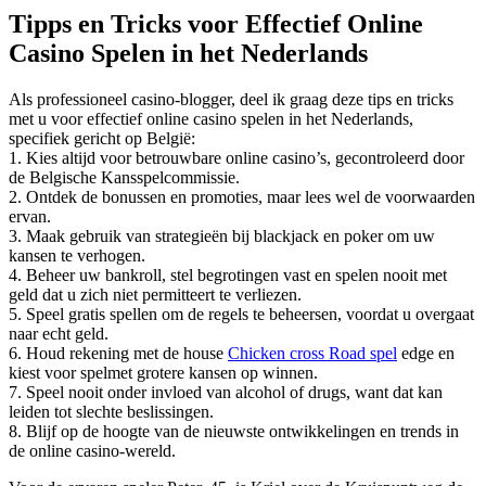
Tipps en Tricks voor Effectief Online
Casino Spelen in het Nederlands
Als professioneel casino-blogger, deel ik graag deze tips en tricks
met u voor effectief online casino spelen in het Nederlands,
specifiek gericht op België:
1. Kies altijd voor betrouwbare online casino’s, gecontroleerd door
de Belgische Kansspelcommissie.
2. Ontdek de bonussen en promoties, maar lees wel de voorwaarden
ervan.
3. Maak gebruik van strategieën bij blackjack en poker om uw
kansen te verhogen.
4. Beheer uw bankroll, stel begrotingen vast en spelen nooit met
geld dat u zich niet permitteert te verliezen.
5. Speel gratis spellen om de regels te beheersen, voordat u overgaat
naar echt geld.
6. Houd rekening met de house
Chicken cross Road spel
edge en
kiest voor spelmet grotere kansen op winnen.
7. Speel nooit onder invloed van alcohol of drugs, want dat kan
leiden tot slechte beslissingen.
8. Blijf op de hoogte van de nieuwste ontwikkelingen en trends in
de online casino-wereld.