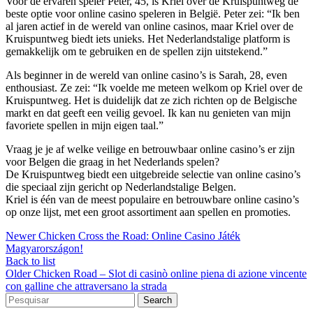
Voor de ervaren speler Peter, 45, is Kriel over de Kruispuntweg de
beste optie voor online casino speleren in België. Peter zei: “Ik ben
al jaren actief in de wereld van online casinos, maar Kriel over de
Kruispuntweg biedt iets unieks. Het Nederlandstalige platform is
gemakkelijk om te gebruiken en de spellen zijn uitstekend.”
Als beginner in de wereld van online casino’s is Sarah, 28, even
enthousiast. Ze zei: “Ik voelde me meteen welkom op Kriel over de
Kruispuntweg. Het is duidelijk dat ze zich richten op de Belgische
markt en dat geeft een veilig gevoel. Ik kan nu genieten van mijn
favoriete spellen in mijn eigen taal.”
Vraag je je af welke veilige en betrouwbaar online casino’s er zijn
voor Belgen die graag in het Nederlands spelen?
De Kruispuntweg biedt een uitgebreide selectie van online casino’s
die speciaal zijn gericht op Nederlandstalige Belgen.
Kriel is één van de meest populaire en betrouwbare online casino’s
op onze lijst, met een groot assortiment aan spellen en promoties.
Newer
Chicken Cross the Road: Online Casino Játék
Magyarországon!
Back to list
Older
Chicken Road – Slot di casinò online piena di azione vincente
con galline che attraversano la strada
Search