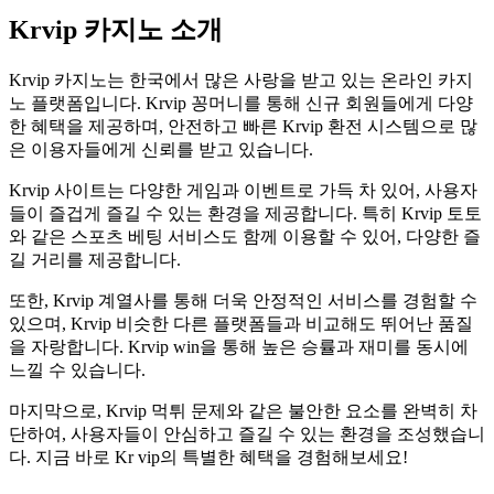
Krvip 카지노 소개
Krvip 카지노는 한국에서 많은 사랑을 받고 있는 온라인 카지
노 플랫폼입니다. Krvip 꽁머니를 통해 신규 회원들에게 다양
한 혜택을 제공하며, 안전하고 빠른 Krvip 환전 시스템으로 많
은 이용자들에게 신뢰를 받고 있습니다.
Krvip 사이트는 다양한 게임과 이벤트로 가득 차 있어, 사용자
들이 즐겁게 즐길 수 있는 환경을 제공합니다. 특히 Krvip 토토
와 같은 스포츠 베팅 서비스도 함께 이용할 수 있어, 다양한 즐
길 거리를 제공합니다.
또한, Krvip 계열사를 통해 더욱 안정적인 서비스를 경험할 수
있으며, Krvip 비슷한 다른 플랫폼들과 비교해도 뛰어난 품질
을 자랑합니다. Krvip win을 통해 높은 승률과 재미를 동시에
느낄 수 있습니다.
마지막으로, Krvip 먹튀 문제와 같은 불안한 요소를 완벽히 차
단하여, 사용자들이 안심하고 즐길 수 있는 환경을 조성했습니
다. 지금 바로 Kr vip의 특별한 혜택을 경험해보세요!