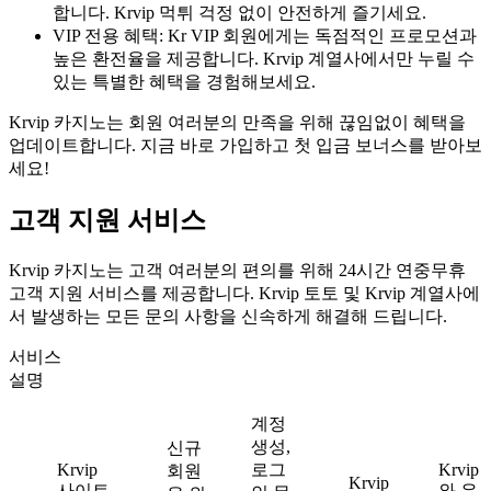
합니다. Krvip 먹튀 걱정 없이 안전하게 즐기세요.
VIP 전용 혜택: Kr VIP 회원에게는 독점적인 프로모션과
높은 환전율을 제공합니다. Krvip 계열사에서만 누릴 수
있는 특별한 혜택을 경험해보세요.
Krvip 카지노는 회원 여러분의 만족을 위해 끊임없이 혜택을
업데이트합니다. 지금 바로 가입하고 첫 입금 보너스를 받아보
세요!
고객 지원 서비스
Krvip 카지노는 고객 여러분의 편의를 위해 24시간 연중무휴
고객 지원 서비스를 제공합니다. Krvip 토토 및 Krvip 계열사에
서 발생하는 모든 문의 사항을 신속하게 해결해 드립니다.
서비스
설명
계정
생성,
신규
Krvip
로그
Krvip
회원
Krvip
사이트
와 유