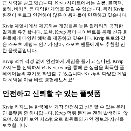
큰 사랑을 받고 있습니다. Krvip 사이트에서는 슬롯, 블랙잭,
룰렛, 바카라 등 다양한 게임을 즐길 수 있습니다. 특히 Krvip
환전이 빠르고 안전하여 많은 이용자들이 만족하고 있습니다.
Krvip 계열사에서 제공하는 게임들은 높은 퀄리티와 공정한
결과로 유명합니다. 또한, Krvip 꽁머니 이벤트를 통해 신규 회
원들에게 다양한 혜택을 제공하고 있습니다. Krvip 토토와 같
은 스포츠 베팅도 인기가 많아, 스포츠 팬들에게도 추천할 만
한 플랫폼입니다.
Krvip 먹튀 걱정 없이 안전하게 게임을 즐기고 싶다면, Krvip
카지노를 선택하세요. Krvip win을 통해 큰 상금을 획득한 플
레이어들의 후기도 확인할 수 있습니다. Kr vip의 다양한 게임
과 혜택을 지금 바로 경험해보세요!
안전하고 신뢰할 수 있는 플랫폼
Krvip 카지노는 한국에서 가장 안전하고 신뢰할 수 있는 온라
인 플랫폼 중 하나입니다. Krvip 먹튀 문제는 전혀 발생하지 않
으며, 철저한 보안 시스템으로 회원들의 개인 정보와 자산을
보호합니다.