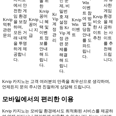
인 문
을 위
Win
에서 안
사한
제, 비
한
이벤
전한 게
게임
Krvip
밀번
트 참
Kr
임 환경
꽁머
환경
호 재
Krvip
여 방
Vip
Krvip
Krvip
Krvip
을 보장
니 혜
비슷
을 제
설정
계
법 및
먹튀
꽁머
Win
하며,
택 및
한 사
공하
등 Kr
정
이벤
당첨
관련
니 지
모든 거
이벤
이트
는 사
Vip 계
관
트
안내
문의
급
래 내역
트 정
추천
이트
정 관
리
를 도
을 투명
보를
를 추
련 문
와드
하게 제
안내
천해
제를
립니
공합니
해 드
드립
해결
다.
다.
립니
니다.
해 드
다.
립니
다.
Krvip 카지노는 고객 여러분의 만족을 최우선으로 생각하며,
언제든지 문의 주시면 친절하게 상담해 드립니다.
모바일에서의 편리한 이용
Krvip 카지노는 모바일 환경에서도 최적화된 서비스를 제공하