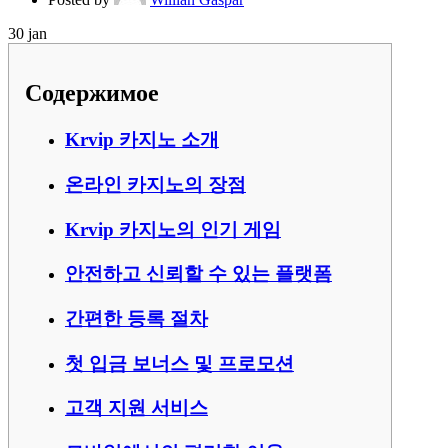
30
jan
Содержимое
Krvip 카지노 소개
온라인 카지노의 장점
Krvip 카지노의 인기 게임
안전하고 신뢰할 수 있는 플랫폼
간편한 등록 절차
첫 입금 보너스 및 프로모션
고객 지원 서비스