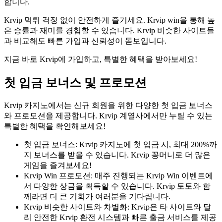
합니다.
Krvip 먹튀 걱정 없이 안전하게 즐기세요. Krvip win을 통해 높
은 승률과 재미를 경험할 수 있습니다. Krvip 비슷한 사이트들
과 비교해도 빠른 가입과 신뢰성이 돋보입니다.
지금 바로 Krvip에 가입하고, 특별한 혜택을 받아보세요!
첫 입금 보너스 및 프로모션
Krvip 카지노에서는 신규 회원을 위한 다양한 첫 입금 보너스
와 프로모션을 제공합니다. Krvip 계열사에서만 누릴 수 있는
특별한 혜택을 확인해보세요!
첫 입금 보너스: Krvip 카지노에 첫 입금 시, 최대 200%까
지 보너스를 받을 수 있습니다. Krvip 꽁머니로 더 많은
게임을 즐겨보세요!
Krvip Win 프로모션: 매주 진행되는 Krvip Win 이벤트에
서 다양한 상금을 획득할 수 있습니다. Krvip 토토와 함
께라면 더 큰 기회가 여러분을 기다립니다.
Krvip 비슷한 사이트와 차별화: Krvip은 타 사이트와 달
리 안전한 Krvip 환전 시스템과 빠른 출금 서비스를 제공