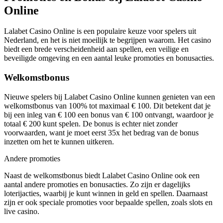
Online
Lalabet Casino Online is een populaire keuze voor spelers uit
Nederland, en het is niet moeilijk te begrijpen waarom. Het casino
biedt een brede verscheidenheid aan spellen, een veilige en
beveiligde omgeving en een aantal leuke promoties en bonusacties.
Welkomstbonus
Nieuwe spelers bij Lalabet Casino Online kunnen genieten van een
welkomstbonus van 100% tot maximaal € 100. Dit betekent dat je
bij een inleg van € 100 een bonus van € 100 ontvangt, waardoor je
totaal € 200 kunt spelen. De bonus is echter niet zonder
voorwaarden, want je moet eerst 35x het bedrag van de bonus
inzetten om het te kunnen uitkeren.
Andere promoties
Naast de welkomstbonus biedt Lalabet Casino Online ook een
aantal andere promoties en bonusacties. Zo zijn er dagelijks
loterijacties, waarbij je kunt winnen in geld en spellen. Daarnaast
zijn er ook speciale promoties voor bepaalde spellen, zoals slots en
live casino.