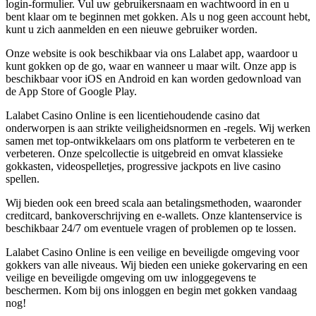
login-formulier. Vul uw gebruikersnaam en wachtwoord in en u
bent klaar om te beginnen met gokken. Als u nog geen account hebt,
kunt u zich aanmelden en een nieuwe gebruiker worden.
Onze website is ook beschikbaar via ons Lalabet app, waardoor u
kunt gokken op de go, waar en wanneer u maar wilt. Onze app is
beschikbaar voor iOS en Android en kan worden gedownload van
de App Store of Google Play.
Lalabet Casino Online is een licentiehoudende casino dat
onderworpen is aan strikte veiligheidsnormen en -regels. Wij werken
samen met top-ontwikkelaars om ons platform te verbeteren en te
verbeteren. Onze spelcollectie is uitgebreid en omvat klassieke
gokkasten, videospelletjes, progressive jackpots en live casino
spellen.
Wij bieden ook een breed scala aan betalingsmethoden, waaronder
creditcard, bankoverschrijving en e-wallets. Onze klantenservice is
beschikbaar 24/7 om eventuele vragen of problemen op te lossen.
Lalabet Casino Online is een veilige en beveiligde omgeving voor
gokkers van alle niveaus. Wij bieden een unieke gokervaring en een
veilige en beveiligde omgeving om uw inloggegevens te
beschermen. Kom bij ons inloggen en begin met gokken vandaag
nog!