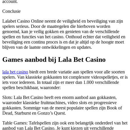
account.
Conclusie
Lalabet Casino Online neemt de veiligheid en beveiliging van zijn
spelers serieus. Door de maatregelen die hierboven worden
genoemd, kan je veilig gokken en genieten van de verschillende
spellen en functies van het casino. Onthoud echter dat veiligheid en
beveiliging een continu proces is en dat je altijd op de hoogte moet
blijven van de laatste ontwikkelingen en updates.
Games aanbod bij Lala Bet Casino
lala bet casino
biedt een brede variatie aan spellen voor alle soorten
spelers. Van klassieke gokkasten tot complexere videospelletjes, er is
iets voor iedereen. In totaal zijn er meer dan 1.000 verschillende
spellen beschikbaar, waaronder:
Slots: Lala Bet Casino heeft een enorm aanbod aan gokkasten,
waaronder klassieke fruitmachines, video slots en progressieve
gokkasten. Sommige van de meest populaire spellen zijn Book of
Dead, Starburst en Gonzo’s Quest.
Table Games: Tafelspellen zijn ook een belangrijk onderdeel van het
aanbod van Lala Bet Casino. Je kunt kiezen uit verschillende