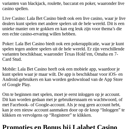
varianten van blackjack, roulette, baccarat en poker, waaronder live
casino spellen.
Live Casino: Lala Bet Casino biedt ook een live casino, waar je live
dealers kunt spelen met andere spelers uit de hele wereld. Dit is een
unieke manier om te gokken en kan erg leuk zijn voor thema’s die
een echte casino-ervaring willen hebben.
Poker: Lala Bet Casino biedt ook een pokerapplicatie, waar je kunt
spelen tegen andere spelers uit de hele wereld. Er zijn verschillende
varianten beschikbaar, waaronder Texas Hold’em, Omaha en 7-
Card Stud.
Mobile: Lala Bet Casino heeft ook een mobiele app, waardoor je
kunt spelen waar je maar wilt. De app is beschikbaar voor iOS- en
Android-gebruikers en kan worden gedownload van de App Store
of Google Play.
Om te beginnen met spelen, moet je eerst inloggen op je account.
Dit kan worden gedaan met je gebruikersnaam en wachtwoord, of
met Facebook- of Google-account. Als je nog geen account hebt,
kan je een nieuw account aanmaken door op de knop “Inloggen” te
klikken en vervolgens op “Registreer” te klikken.
Promoties en Bonus bij Lalabet Casino