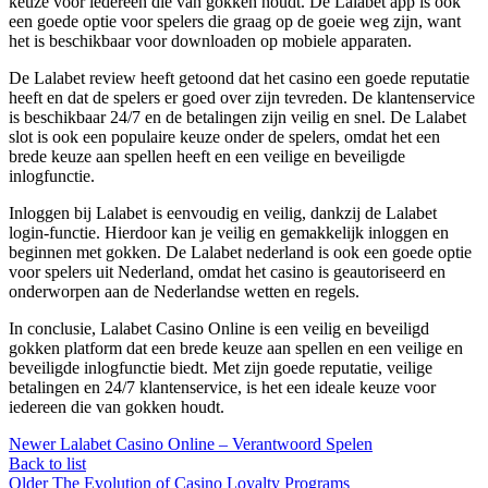
keuze voor iedereen die van gokken houdt. De Lalabet app is ook
een goede optie voor spelers die graag op de goeie weg zijn, want
het is beschikbaar voor downloaden op mobiele apparaten.
De Lalabet review heeft getoond dat het casino een goede reputatie
heeft en dat de spelers er goed over zijn tevreden. De klantenservice
is beschikbaar 24/7 en de betalingen zijn veilig en snel. De Lalabet
slot is ook een populaire keuze onder de spelers, omdat het een
brede keuze aan spellen heeft en een veilige en beveiligde
inlogfunctie.
Inloggen bij Lalabet is eenvoudig en veilig, dankzij de Lalabet
login-functie. Hierdoor kan je veilig en gemakkelijk inloggen en
beginnen met gokken. De Lalabet nederland is ook een goede optie
voor spelers uit Nederland, omdat het casino is geautoriseerd en
onderworpen aan de Nederlandse wetten en regels.
In conclusie, Lalabet Casino Online is een veilig en beveiligd
gokken platform dat een brede keuze aan spellen en een veilige en
beveiligde inlogfunctie biedt. Met zijn goede reputatie, veilige
betalingen en 24/7 klantenservice, is het een ideale keuze voor
iedereen die van gokken houdt.
Newer
Lalabet Casino Online – Verantwoord Spelen
Back to list
Older
The Evolution of Casino Loyalty Programs