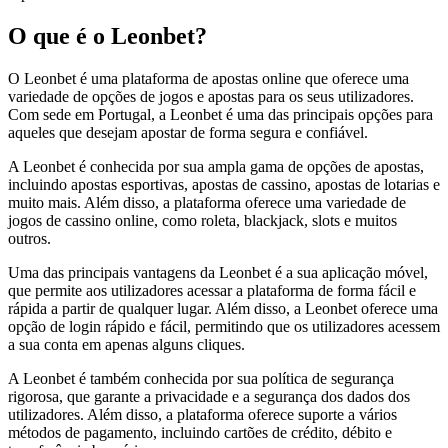
O que é o Leonbet?
O Leonbet é uma plataforma de apostas online que oferece uma
variedade de opções de jogos e apostas para os seus utilizadores.
Com sede em Portugal, a Leonbet é uma das principais opções para
aqueles que desejam apostar de forma segura e confiável.
A Leonbet é conhecida por sua ampla gama de opções de apostas,
incluindo apostas esportivas, apostas de cassino, apostas de lotarias e
muito mais. Além disso, a plataforma oferece uma variedade de
jogos de cassino online, como roleta, blackjack, slots e muitos
outros.
Uma das principais vantagens da Leonbet é a sua aplicação móvel,
que permite aos utilizadores acessar a plataforma de forma fácil e
rápida a partir de qualquer lugar. Além disso, a Leonbet oferece uma
opção de login rápido e fácil, permitindo que os utilizadores acessem
a sua conta em apenas alguns cliques.
A Leonbet é também conhecida por sua política de segurança
rigorosa, que garante a privacidade e a segurança dos dados dos
utilizadores. Além disso, a plataforma oferece suporte a vários
métodos de pagamento, incluindo cartões de crédito, débito e