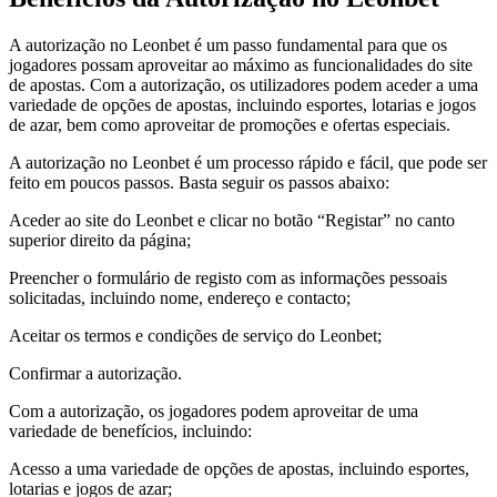
A autorização no Leonbet é um passo fundamental para que os
jogadores possam aproveitar ao máximo as funcionalidades do site
de apostas. Com a autorização, os utilizadores podem aceder a uma
variedade de opções de apostas, incluindo esportes, lotarias e jogos
de azar, bem como aproveitar de promoções e ofertas especiais.
A autorização no Leonbet é um processo rápido e fácil, que pode ser
feito em poucos passos. Basta seguir os passos abaixo:
Aceder ao site do Leonbet e clicar no botão “Registar” no canto
superior direito da página;
Preencher o formulário de registo com as informações pessoais
solicitadas, incluindo nome, endereço e contacto;
Aceitar os termos e condições de serviço do Leonbet;
Confirmar a autorização.
Com a autorização, os jogadores podem aproveitar de uma
variedade de benefícios, incluindo:
Acesso a uma variedade de opções de apostas, incluindo esportes,
lotarias e jogos de azar;