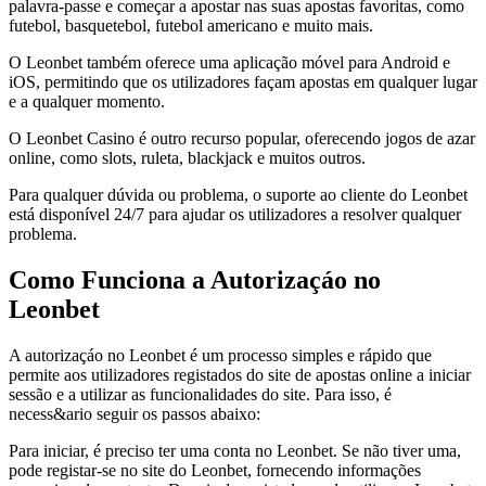
palavra-passe e começar a apostar nas suas apostas favoritas, como
futebol, basquetebol, futebol americano e muito mais.
O Leonbet também oferece uma aplicação móvel para Android e
iOS, permitindo que os utilizadores façam apostas em qualquer lugar
e a qualquer momento.
O Leonbet Casino é outro recurso popular, oferecendo jogos de azar
online, como slots, ruleta, blackjack e muitos outros.
Para qualquer dúvida ou problema, o suporte ao cliente do Leonbet
está disponível 24/7 para ajudar os utilizadores a resolver qualquer
problema.
Como Funciona a Autorizaçáo no
Leonbet
A autorizaçáo no Leonbet é um processo simples e rápido que
permite aos utilizadores registados do site de apostas online a iniciar
sessão e a utilizar as funcionalidades do site. Para isso, é
necess&ario seguir os passos abaixo:
Para iniciar, é preciso ter uma conta no Leonbet. Se não tiver uma,
pode registar-se no site do Leonbet, fornecendo informações