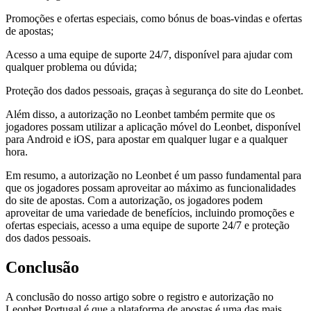
Promoções e ofertas especiais, como bónus de boas-vindas e ofertas
de apostas;
Acesso a uma equipe de suporte 24/7, disponível para ajudar com
qualquer problema ou dúvida;
Proteção dos dados pessoais, graças à segurança do site do Leonbet.
Além disso, a autorização no Leonbet também permite que os
jogadores possam utilizar a aplicação móvel do Leonbet, disponível
para Android e iOS, para apostar em qualquer lugar e a qualquer
hora.
Em resumo, a autorização no Leonbet é um passo fundamental para
que os jogadores possam aproveitar ao máximo as funcionalidades
do site de apostas. Com a autorização, os jogadores podem
aproveitar de uma variedade de benefícios, incluindo promoções e
ofertas especiais, acesso a uma equipe de suporte 24/7 e proteção
dos dados pessoais.
Conclusão
A conclusão do nosso artigo sobre o registro e autorização no
Leonbet Portugal é que a plataforma de apostas é uma das mais