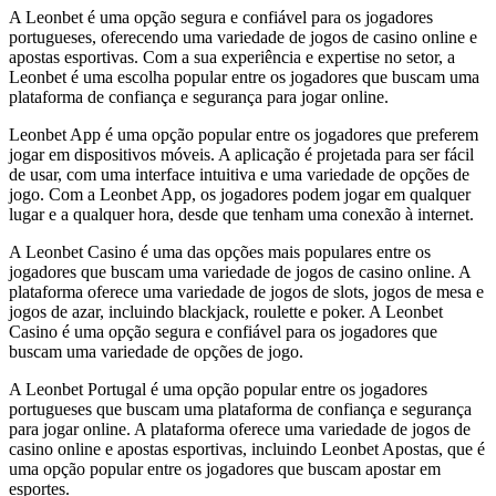
A Leonbet é uma opção segura e confiável para os jogadores
portugueses, oferecendo uma variedade de jogos de casino online e
apostas esportivas. Com a sua experiência e expertise no setor, a
Leonbet é uma escolha popular entre os jogadores que buscam uma
plataforma de confiança e segurança para jogar online.
Leonbet App é uma opção popular entre os jogadores que preferem
jogar em dispositivos móveis. A aplicação é projetada para ser fácil
de usar, com uma interface intuitiva e uma variedade de opções de
jogo. Com a Leonbet App, os jogadores podem jogar em qualquer
lugar e a qualquer hora, desde que tenham uma conexão à internet.
A Leonbet Casino é uma das opções mais populares entre os
jogadores que buscam uma variedade de jogos de casino online. A
plataforma oferece uma variedade de jogos de slots, jogos de mesa e
jogos de azar, incluindo blackjack, roulette e poker. A Leonbet
Casino é uma opção segura e confiável para os jogadores que
buscam uma variedade de opções de jogo.
A Leonbet Portugal é uma opção popular entre os jogadores
portugueses que buscam uma plataforma de confiança e segurança
para jogar online. A plataforma oferece uma variedade de jogos de
casino online e apostas esportivas, incluindo Leonbet Apostas, que é
uma opção popular entre os jogadores que buscam apostar em
esportes.