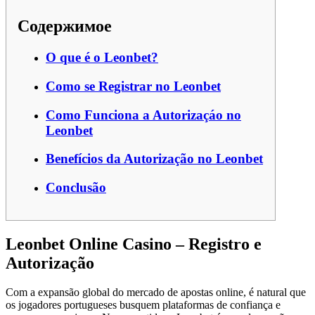
Содержимое
O que é o Leonbet?
Como se Registrar no Leonbet
Como Funciona a Autorizaçáo no
Leonbet
Benefícios da Autorização no Leonbet
Conclusão
Leonbet Online Casino – Registro e
Autorização
Com a expansão global do mercado de apostas online, é natural que
os jogadores portugueses busquem plataformas de confiança e