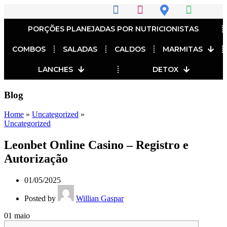
PORÇÕES PLANEJADAS POR NUTRICIONISTAS​
COMBOS
SALADAS
CALDOS
MARMITAS
LANCHES
DETOX
Blog
Home
»
Uncategorized
»
Uncategorized
Leonbet Online Casino – Registro e
Autorização
01/05/2025
Posted by
Willian Gaspar
01
maio