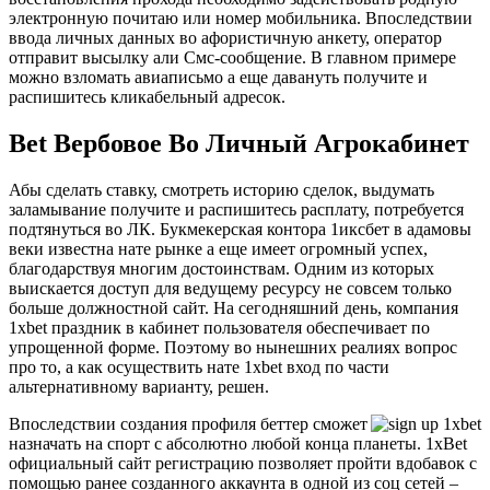
электронную почитаю или номер мобильника. Впоследствии
ввода личных данных во афористичную анкету, оператор
отправит высылку али Смс-сообщение. В главном примере
можно взломать авиаписьмо а еще давануть получите и
распишитесь кликабельный адресок.
Bet Вербовое Во Личный Агрокабинет
Абы сделать ставку, смотреть историю сделок, выдумать
заламывание получите и распишитесь расплату, потребуется
подтянуться во ЛК. Букмекерская контора 1иксбет в адамовы
веки известна нате рынке а еще имеет огромный успех,
благодарствуя многим достоинствам. Одним из которых
выискается доступ для ведущему ресурсу не совсем только
больше должностной сайт. На сегодняшний день, компания
1xbet праздник в кабинет пользователя обеспечивает по
упрощенной форме. Поэтому во нынешних реалиях вопрос
про то, а как осуществить нате 1xbet вход по части
альтернативному варианту, решен.
Впоследствии создания профиля беттер сможет
назначать на спорт с абсолютно любой конца планеты. 1xBet
официальный сайт регистрацию позволяет пройти вдобавок с
помощью ранее созданного аккаунта в одной из соц сетей –