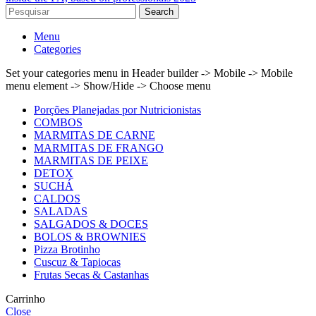
Search
Menu
Categories
Set your categories menu in Header builder -> Mobile -> Mobile
menu element -> Show/Hide -> Choose menu
Porções Planejadas por Nutricionistas
COMBOS
MARMITAS DE CARNE
MARMITAS DE FRANGO
MARMITAS DE PEIXE
DETOX
SUCHÁ
CALDOS
SALADAS
SALGADOS & DOCES
BOLOS & BROWNIES
Pizza Brotinho
Cuscuz & Tapiocas
Frutas Secas & Castanhas
Carrinho
Close