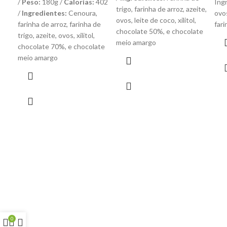
preço
preço
/
Peso:
180g /
Calorias:
402
Ing
era:
é:
trigo, farinha de arroz, azeite,
original
atual
/
Ingredientes:
Cenoura,
ovos
R$14,99.
R$12,99.
ovos, leite de coco, xilitol,
era:
é:
farinha de arroz, farinha de
fari
chocolate 50%, e chocolate
R$14,99.
R$12,99.
trigo, azeite, ovos, xilitol,
meio amargo
chocolate 70%, e chocolate
meio amargo
0