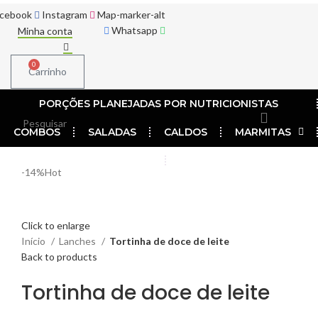
acebook
Instagram
Map-marker-alt
Whatsapp
Minha conta
0
Carrinho
PORÇÕES PLANEJADAS POR NUTRICIONISTAS​
COMBOS
SALADAS
CALDOS
MARMITAS
LANCHES
DETOX
-14%
Hot
Click to enlarge
Início
Lanches
Tortinha de doce de leite
Back to products
Tortinha de doce de leite