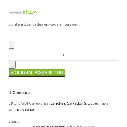
O
O
R$
11,99
R$
13,99
preço
preço
Contém 2 unidades em cada embalagem.
original
atual
era:
é:
R$13,99.
R$11,99.
Tortinha
de
doce
de
ADICIONAR AO CARRINHO
leite
quantidade
Compare
SKU:
SG04
Categorias:
Lanches
,
Salgados & Doces
Tags:
lanche
,
salgado
Share: