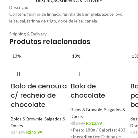
DESCRIÇÃO
SHIPPING & DELIVERY
Descrição
Contém: farinha de linhaça, farinha de beringela, azeite, ovo,
leite, sal, farinha de trigo, doce de leite, canela
Shipping & Delivery
Produtos relacionados
-13%
-13%
-13
Bolo de cenoura
Bolo de
Bo
c/ recheio de
chocolate
p
chocolate
be
Bolos & Brownie
,
Salgados &
Doces
Bolos & Brownie
,
Salgados &
des
O
O
R$
12,99
R$
14,99
Doces
Doc
preço
preço
/
Peso:
180g /
Calorias:
433
O
O
R$
12,99
R$
14,99
R$
1
original
atual
/
Ingredientes:
Farinha de