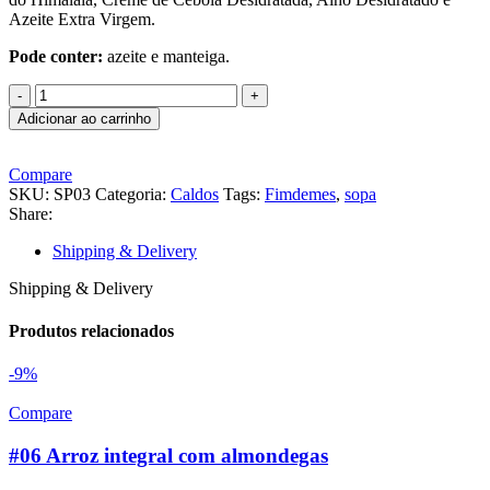
R$13,99.
R$10,99.
Azeite Extra Virgem.
Pode conter:
azeite e manteiga.
Caldo
de
Adicionar ao carrinho
Feijão
Carioquinha
com
Compare
Bacon
SKU:
SP03
Categoria:
Caldos
Tags:
Fimdemes
,
sopa
quantidade
Share:
Shipping & Delivery
Shipping & Delivery
Produtos relacionados
-9%
Compare
#06 Arroz integral com almondegas