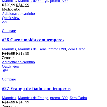
Marmitas
,
Marmitas de Frango
,
promo1399
O
O
R$
20,99
R$
18,99
preço
preço
Mediocarbo
original
atual
Adicionar ao carrinho
era:
é:
Quick view
R$20,99.
R$18,99.
-5%
Compare
#26 Carne moida com temperos
Marmitas
,
Marmitas de Carne
,
promo1399
,
Zero Carbo
O
O
R$
19,99
R$
18,99
preço
preço
Zerocarbo
original
atual
Adicionar ao carrinho
era:
é:
Quick view
R$19,99.
R$18,99.
-6%
Compare
#27 Frango desfiado com temperos
Marmitas
,
Marmitas de Frango
,
promo1399
,
Zero Carbo
O
O
R$
17,99
R$
16,99
preço
preço
Zerocarbo