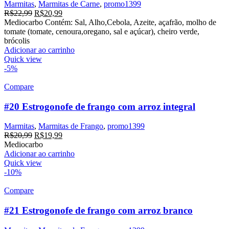
Marmitas
,
Marmitas de Carne
,
promo1399
O
O
R$
22,99
R$
20,99
preço
preço
Mediocarbo Contém: Sal, Alho,Cebola, Azeite, açafrão, molho de
original
atual
tomate (tomate, cenoura,oregano, sal e açúcar), cheiro verde,
era:
é:
brócolis
R$22,99.
R$20,99.
Adicionar ao carrinho
Quick view
-5%
Compare
#20 Estrogonofe de frango com arroz integral
Marmitas
,
Marmitas de Frango
,
promo1399
O
O
R$
20,99
R$
19,99
preço
preço
Mediocarbo
original
atual
Adicionar ao carrinho
era:
é:
Quick view
R$20,99.
R$19,99.
-10%
Compare
#21 Estrogonofe de frango com arroz branco