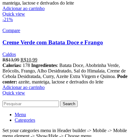
R$13,99.
R$10,99.
manteiga, lactose e derivados do leite
Adicionar ao carrinho
Quick view
-21%
Compare
Creme Verde com Batata Doce e Frango
Caldos
O
O
R$
13,99
R$
10,99
preço
preço
Calorias:
178
Ingredientes
: Batata Doce, Abobrinha Verde,
original
atual
Brócolis, Frango, Alho Desidratado, Sal do Himalaia, Creme de
era:
é:
Cebola Desidratada, Curry, Azeite Extra Virgem e Quinoa.
Pode
R$13,99.
R$10,99.
conter:
azeite, manteiga, lactose e derivados do leite
Adicionar ao carrinho
Quick view
Search
Menu
Categories
Set your categories menu in Header builder -> Mobile -> Mobile
menu element -> Show/Hide -> Choose menu