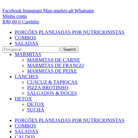
Facebook
Instagram
Map-marker-alt
Whatsapp
Minha conta
R$
0,00
0
Carrinho
PORÇÕES PLANEJADAS POR NUTRICIONISTAS​
COMBOS
SALADAS
CALDOS
Search
MARMITAS
MARMITAS DE CARNE
MARMITAS DE FRANGO
MARMITAS DE PEIXE
LANCHES
CUSCUZ & TAPIOCAS
PIZZA BROTINHO
SALGADOS & DOCES
DETOX
DETOX
SUCHÁ
PORÇÕES PLANEJADAS POR NUTRICIONISTAS​
COMBOS
SALADAS
CALDOS