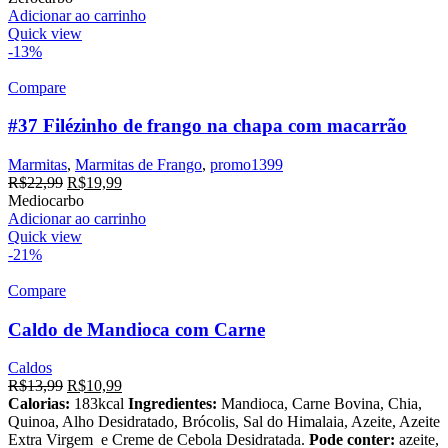
original
atual
Adicionar ao carrinho
era:
é:
Quick view
R$17,99.
R$16,99.
-13%
Compare
#37 Filézinho de frango na chapa com macarrão
Marmitas
,
Marmitas de Frango
,
promo1399
O
O
R$
22,99
R$
19,99
preço
preço
Mediocarbo
original
atual
Adicionar ao carrinho
era:
é:
Quick view
R$22,99.
R$19,99.
-21%
Compare
Caldo de Mandioca com Carne
Caldos
O
O
R$
13,99
R$
10,99
preço
preço
Calorias:
183kcal
Ingredientes:
Mandioca, Carne Bovina, Chia,
original
atual
Quinoa, Alho Desidratado, Brócolis, Sal do Himalaia, Azeite, Azeite
era:
é:
Extra Virgem e Creme de Cebola Desidratada.
Pode conter:
azeite,