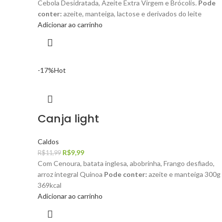
Cebola Desidratada, Azeite Extra Virgem e Brócolis.
Pode
conter:
azeite, manteiga, lactose e derivados do leite
Adicionar ao carrinho
-17%
Hot
Canja light
Caldos
R$
9,99
R$
11,99
Com Cenoura, batata inglesa, abobrinha, Frango desfiado,
arroz integral Quinoa
Pode conter:
azeite e manteiga
300g 
369kcal
Adicionar ao carrinho