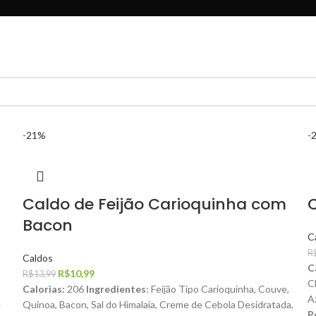
-21%
-
Caldo de Feijão Carioquinha com
Bacon
C
R
Caldos
C
R$
10,99
R$
13,99
C
Calorias:
206
Ingredientes
: Feijão Tipo Carioquinha, Couve,
A
e
Quinoa, Bacon, Sal do Himalaia, Creme de Cebola Desidratada,
P