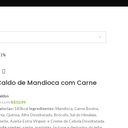
21%
Caldo de Mandioca com Carne
aldos
R$
10,99
$
13,99
alorias:
183kcal
Ingredientes:
Mandioca, Carne Bovina,
hia, Quinoa, Alho Desidratado, Brócolis, Sal do Himalaia,
zeite, Azeite Extra Virgem e Creme de Cebola Desidratada.
ode conter:
azeite, manteiga, lactose e derivados do leite