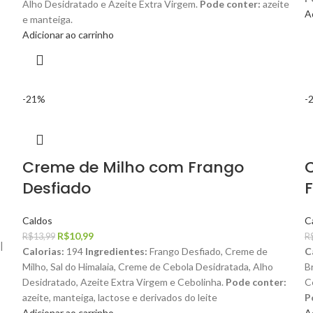
Alho Desidratado e Azeite Extra Virgem.
Pode conter:
azeite
A
e manteiga.
Adicionar ao carrinho
-21%
-
Creme de Milho com Frango
Desfiado
Caldos
C
R$
10,99
R$
13,99
R
|
Calorias:
194
Ingredientes:
Frango Desfiado, Creme de
C
Milho, Sal do Himalaia, Creme de Cebola Desidratada, Alho
B
Desidratado, Azeite Extra Virgem e Cebolinha.
Pode conter:
C
azeite, manteiga, lactose e derivados do leite
P
Adicionar ao carrinho
A