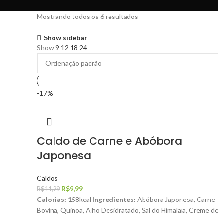
Mostrando todos os 6 resultados
Show sidebar
Show
9
12
18
24
-17%
Caldo de Carne e Abóbora
Japonesa
Caldos
R$
9,99
R$
11,99
Calorias: 1
58kcal
Ingredientes:
Abóbora Japonesa, Carne
Bovina, Quinoa, Alho Desidratado, Sal do Himalaia, Creme d