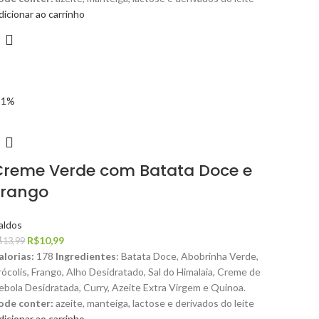
dicionar ao carrinho
21%
Creme Verde com Batata Doce e
Frango
aldos
R$
10,99
$
13,99
alorias:
178
Ingredientes
: Batata Doce, Abobrinha Verde,
rócolis, Frango, Alho Desidratado, Sal do Himalaia, Creme de
ebola Desidratada, Curry, Azeite Extra Virgem e Quinoa.
ode conter:
azeite, manteiga, lactose e derivados do leite
dicionar ao carrinho