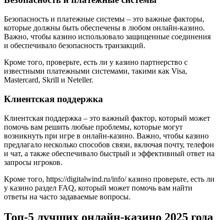
Безопасность и платежные системы – это важные факторы,
которые должны быть обеспечены в любом онлайн-казино.
Важно, чтобы казино использовало защищенные соединения
и обеспечивало безопасность транзакций.
Кроме того, проверьте, есть ли у казино партнерство с
известными платежными системами, такими как Visa,
Mastercard, Skrill и Neteller.
Клиентская поддержка
Клиентская поддержка – это важный фактор, который может
помочь вам решить любые проблемы, которые могут
возникнуть при игре в онлайн-казино. Важно, чтобы казино
предлагало несколько способов связи, включая почту, телефон
и чат, а также обеспечивало быстрый и эффективный ответ на
запросы игроков.
Кроме того, https://digitalwind.ru/info/ казино проверьте, есть ли
у казино раздел FAQ, который может помочь вам найти
ответы на часто задаваемые вопросы.
Топ-5 лучших онлайн-казино 2025 года