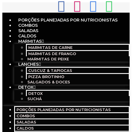
PORÇÕES PLANEJADAS POR NUTRICIONISTAS​
COMBOS
SALADAS
CALDOS
MARMITAS
MARMITAS DE CARNE
MARMITAS DE FRANGO
MARMITAS DE PEIXE
LANCHES
CUSCUZ & TAPIOCAS
PIZZA BROTINHO
SALGADOS & DOCES
DETOX
DETOX
SUCHÁ
PORÇÕES PLANEJADAS POR NUTRICIONISTAS​
COMBOS
SALADAS
CALDOS