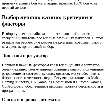
привлекательные бонусы и акции, включая 100% бонус на
первый депозит.
Выбор лучших казино: критерии и
факторы
Выбор лучшего онлайн-казино – это сложный процесс,
требующий тщательного анализа различных факторов. В этом
разделе мы рассмотрим ключевые критерии, которые помогут
вам сделать правильный выбор.
Лицензия и регулятор
Первым и важным фактором является лицензия и регулятор
онлайн-казино. Только лицензированные казино, получившие
разрешение от соответствующих органов, могут обеспечить
безопасность и честность игры. Регуляторы, такие как Malta
Gaming Authority, UK Gambling Commission и Curacao Gaming
Control Board, обеспечивают высокий уровень безопасности и
прозрачности.
Слоты и игровые автоматы