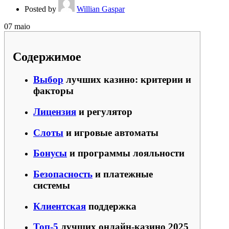
Posted by
Willian Gaspar
07
maio
Содержимое
Выбор
лучших казино: критерии и
факторы
Лицензия
и регулятор
Слоты
и игровые автоматы
Бонусы
и программы лояльности
Безопасность
и платежные
системы
Клиентская
поддержка
Топ-5
лучших онлайн-казино 2025