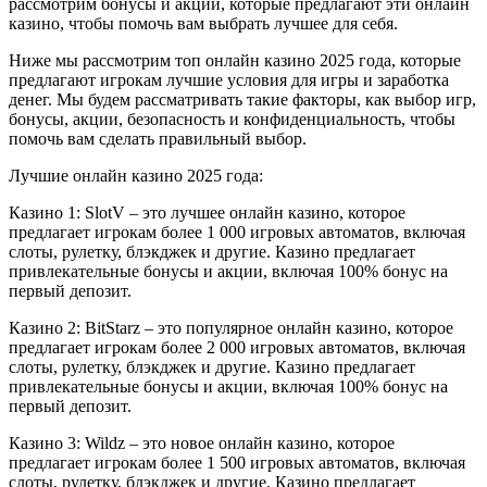
рассмотрим бонусы и акции, которые предлагают эти онлайн
казино, чтобы помочь вам выбрать лучшее для себя.
Ниже мы рассмотрим топ онлайн казино 2025 года, которые
предлагают игрокам лучшие условия для игры и заработка
денег. Мы будем рассматривать такие факторы, как выбор игр,
бонусы, акции, безопасность и конфиденциальность, чтобы
помочь вам сделать правильный выбор.
Лучшие онлайн казино 2025 года:
Казино 1: SlotV – это лучшее онлайн казино, которое
предлагает игрокам более 1 000 игровых автоматов, включая
слоты, рулетку, блэкджек и другие. Казино предлагает
привлекательные бонусы и акции, включая 100% бонус на
первый депозит.
Казино 2: BitStarz – это популярное онлайн казино, которое
предлагает игрокам более 2 000 игровых автоматов, включая
слоты, рулетку, блэкджек и другие. Казино предлагает
привлекательные бонусы и акции, включая 100% бонус на
первый депозит.
Казино 3: Wildz – это новое онлайн казино, которое
предлагает игрокам более 1 500 игровых автоматов, включая
слоты, рулетку, блэкджек и другие. Казино предлагает