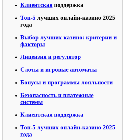
Клиентская
поддержка
Топ-5
лучших онлайн-казино 2025
года
Выбор лучших казино: критерии и
факторы
Лицензия и регулятор
Слоты и игровые автоматы
Бонусы и программы лояльности
Безопасность и платежные
системы
Клиентская поддержка
Топ-5 лучших онлайн-казино 2025
года