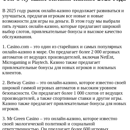
В 2025 году рынок онлайн-казино продолжает развиваться и
улучшаться, предлагая игрокам все новые и новые
возможности для игры на деньги. В этом году мы выбрали
пять лучших онлайн-казино, которые предлагают широкий
выбор слотов, привлекательные бонусы и высокое качество
обслуживания.
1. Casino.com – это один из старейших и самых популярных
онлайн-казино в мире. Он предлагает более 2 000 игровых
автоматов от ведущих производителей, включая NetEnt,
Microgaming и Playtech. Казино также предлагает
привлекательные бонусы для новых игроков и лояльных
клиентов.
2. Betway Casino – это онлайн-казино, которое известно своей
широкой гаммой игровых автоматов и высоким уровнем
безопасности. Он предлагает более 1 000 слотов от ведущих
производителей, а также спортивные ставки и другие игры.
Казино также предлагает привлекательные бонусы для новых
игроков.
3. Mr Green Casino – это онлайн-казино, которое известно
своей экологической политикой и социальной
ответственностью. Он предлагает более 600 игровых