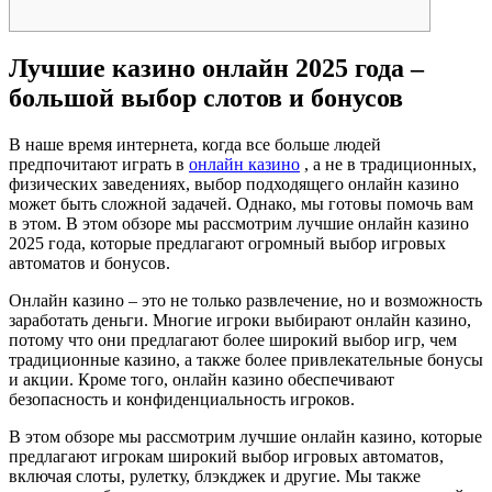
Лучшие казино онлайн 2025 года –
большой выбор слотов и бонусов
В наше время интернета, когда все больше людей
предпочитают играть в
онлайн казино
, а не в традиционных,
физических заведениях, выбор подходящего онлайн казино
может быть сложной задачей. Однако, мы готовы помочь вам
в этом. В этом обзоре мы рассмотрим лучшие онлайн казино
2025 года, которые предлагают огромный выбор игровых
автоматов и бонусов.
Онлайн казино – это не только развлечение, но и возможность
заработать деньги. Многие игроки выбирают онлайн казино,
потому что они предлагают более широкий выбор игр, чем
традиционные казино, а также более привлекательные бонусы
и акции. Кроме того, онлайн казино обеспечивают
безопасность и конфиденциальность игроков.
В этом обзоре мы рассмотрим лучшие онлайн казино, которые
предлагают игрокам широкий выбор игровых автоматов,
включая слоты, рулетку, блэкджек и другие. Мы также