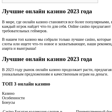
Лучшие онлайн казино 2023 года
В мире, где онлайн казино становятся все более популярными, 
каждый игрок найдет что-то для себя. Online casino предлагаю
требовательных геймеров.
В нашем топ казино мы собрали только лучшие casino, которые
слоты или ищете что-то новое и захватывающее, наши рекоменд
азарта и выигрыша!
Лучшие онлайн казино 2023 года
В 2023 году рынок онлайн казино продолжает расти, предлага
уникальным предложениям и качественным играм на деньги.
ТОП 3 онлайн казино
Казино
Особенности
Бонусы
Casino
Богатая коллекция слотов и
Приветственный бо