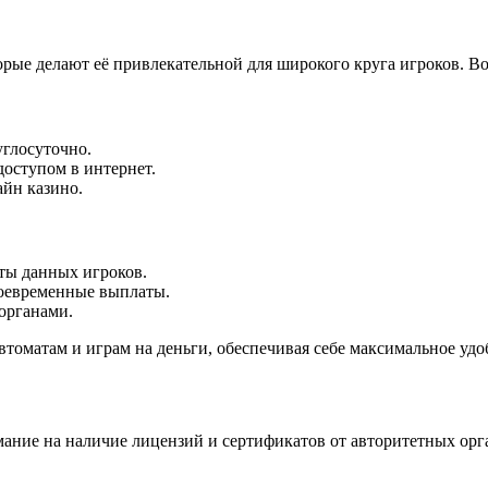
рые делают её привлекательной для широкого круга игроков. Во
углосуточно.
доступом в интернет.
айн казино.
иты данных игроков.
воевременные выплаты.
органами.
томатам и играм на деньги, обеспечивая себе максимальное удоб
мание на наличие лицензий и сертификатов от авторитетных орг