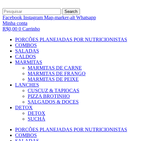
Search
Facebook
Instagram
Map-marker-alt
Whatsapp
Minha conta
R$
0,00
0
Carrinho
PORÇÕES PLANEJADAS POR NUTRICIONISTAS​
COMBOS
SALADAS
CALDOS
MARMITAS
MARMITAS DE CARNE
MARMITAS DE FRANGO
MARMITAS DE PEIXE
LANCHES
CUSCUZ & TAPIOCAS
PIZZA BROTINHO
SALGADOS & DOCES
DETOX
DETOX
SUCHÁ
PORÇÕES PLANEJADAS POR NUTRICIONISTAS​
COMBOS
SALADAS