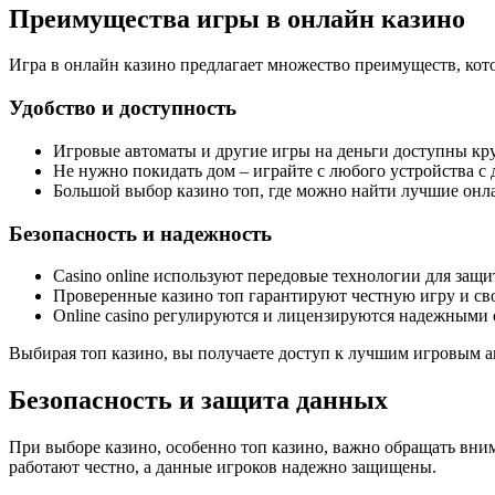
Преимущества игры в онлайн казино
Игра в онлайн казино предлагает множество преимуществ, кото
Удобство и доступность
Игровые автоматы и другие игры на деньги доступны кр
Не нужно покидать дом – играйте с любого устройства с 
Большой выбор казино топ, где можно найти лучшие онл
Безопасность и надежность
Casino online используют передовые технологии для защ
Проверенные казино топ гарантируют честную игру и с
Online casino регулируются и лицензируются надежными 
Выбирая топ казино, вы получаете доступ к лучшим игровым ав
Безопасность и защита данных
При выборе казино, особенно топ казино, важно обращать вни
работают честно, а данные игроков надежно защищены.