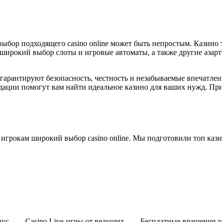
выбор подходящего casino online может быть непростым. Казино т
т широкий выбор слоты и игровые автоматы, а также другие азар
 гарантируют безопасность, честность и незабываемые впечатлен
ации помогут вам найти идеальное казино для ваших нужд. Присо
я игрокам широкий выбор casino online. Мы подготовили топ каз
нус
Casino
Live-игры от ведущих
Бесплатные вращения з