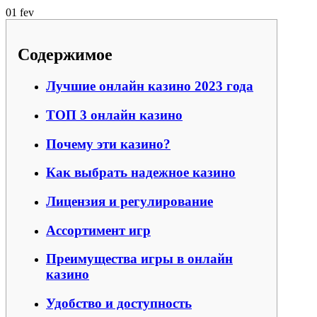
01
fev
Содержимое
Лучшие онлайн казино 2023 года
ТОП 3 онлайн казино
Почему эти казино?
Как выбрать надежное казино
Лицензия и регулирование
Ассортимент игр
Преимущества игры в онлайн
казино
Удобство и доступность