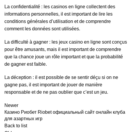
La confidentialité : les casinos en ligne collectent des
informations personnelles, il est important de lire les
conditions générales d’utilisation et de comprendre
comment les données sont utilisées.
La difficulté à gagner : les jeux casino en ligne sont conçus
pour être amusants, mais il est important de comprendre
que la chance joue un rôle important et que la probabilité
de gagner est faible.
La déception : il est possible de se sentir déçu si on ne
gagne pas, il est important de jouer de manière
responsable et de ne pas oublier que c’est un jeu.
Newer
Казино Риобет Riobet официальный сайт онлайн клуба
для азартных игр
Back to list