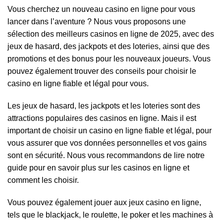
Vous cherchez un nouveau casino en ligne pour vous
lancer dans l’aventure ? Nous vous proposons une
sélection des meilleurs casinos en ligne de 2025, avec des
jeux de hasard, des jackpots et des loteries, ainsi que des
promotions et des bonus pour les nouveaux joueurs. Vous
pouvez également trouver des conseils pour choisir le
casino en ligne fiable et légal pour vous.
Les jeux de hasard, les jackpots et les loteries sont des
attractions populaires des casinos en ligne. Mais il est
important de choisir un casino en ligne fiable et légal, pour
vous assurer que vos données personnelles et vos gains
sont en sécurité. Nous vous recommandons de lire notre
guide pour en savoir plus sur les casinos en ligne et
comment les choisir.
Vous pouvez également jouer aux jeux casino en ligne,
tels que le blackjack, le roulette, le poker et les machines à