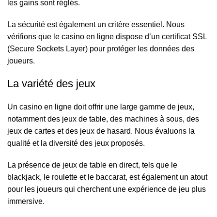
les gains sont réglés.
La sécurité est également un critère essentiel. Nous
vérifions que le casino en ligne dispose d’un certificat SSL
(Secure Sockets Layer) pour protéger les données des
joueurs.
La variété des jeux
Un casino en ligne doit offrir une large gamme de jeux,
notamment des jeux de table, des machines à sous, des
jeux de cartes et des jeux de hasard. Nous évaluons la
qualité et la diversité des jeux proposés.
La présence de jeux de table en direct, tels que le
blackjack, le roulette et le baccarat, est également un atout
pour les joueurs qui cherchent une expérience de jeu plus
immersive.