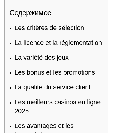
Содержимое
Les critères de sélection
La licence et la réglementation
La variété des jeux
Les bonus et les promotions
La qualité du service client
Les meilleurs casinos en ligne
2025
Les avantages et les