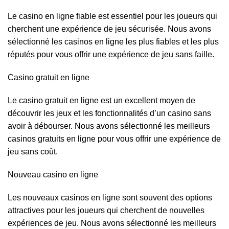
Le casino en ligne fiable est essentiel pour les joueurs qui
cherchent une expérience de jeu sécurisée. Nous avons
sélectionné les casinos en ligne les plus fiables et les plus
réputés pour vous offrir une expérience de jeu sans faille.
Casino gratuit en ligne
Le casino gratuit en ligne est un excellent moyen de
découvrir les jeux et les fonctionnalités d’un casino sans
avoir à débourser. Nous avons sélectionné les meilleurs
casinos gratuits en ligne pour vous offrir une expérience de
jeu sans coût.
Nouveau casino en ligne
Les nouveaux casinos en ligne sont souvent des options
attractives pour les joueurs qui cherchent de nouvelles
expériences de jeu. Nous avons sélectionné les meilleurs