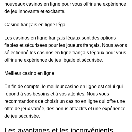
nouveaux casinos en ligne pour vous offrir une expérience
de jeu innovante et excitante.
Casino français en ligne légal
Les casinos en ligne français légaux sont des options
fiables et sécurisées pour les joueurs français. Nous avons
sélectionné les casinos en ligne français légaux pour vous
offrir une expérience de jeu légale et sécurisée.
Meilleur casino en ligne
En fin de compte, le meilleur casino en ligne est celui qui
répond à vos besoins et à vos attentes. Nous vous
recommandons de choisir un casino en ligne qui offre une
offre de jeux variée, des bonus attractifs et une expérience
de jeu sécurisée.
Les avantages et les inconvénients