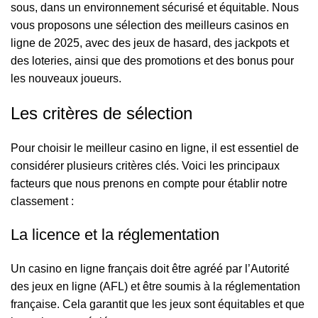
sous, dans un environnement sécurisé et équitable. Nous
vous proposons une sélection des meilleurs casinos en
ligne de 2025, avec des jeux de hasard, des jackpots et
des loteries, ainsi que des promotions et des bonus pour
les nouveaux joueurs.
Les critères de sélection
Pour choisir le meilleur casino en ligne, il est essentiel de
considérer plusieurs critères clés. Voici les principaux
facteurs que nous prenons en compte pour établir notre
classement :
La licence et la réglementation
Un casino en ligne français doit être agréé par l’Autorité
des jeux en ligne (AFL) et être soumis à la réglementation
française. Cela garantit que les jeux sont équitables et que